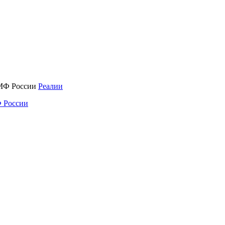
Реалии
 России