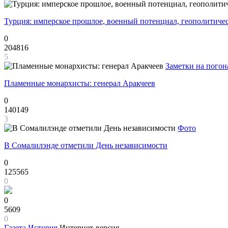
Турция: имперское прошлое, военный потенциал, геополитиче
0
204816
5
Заметки на погон
Пламенные монархисты: генерал Аракчеев
0
140149
3
Фото
В Сомалилэнде отметили День независимости
0
125565
0
0
5609
0
Газета
История
Интернет-версия