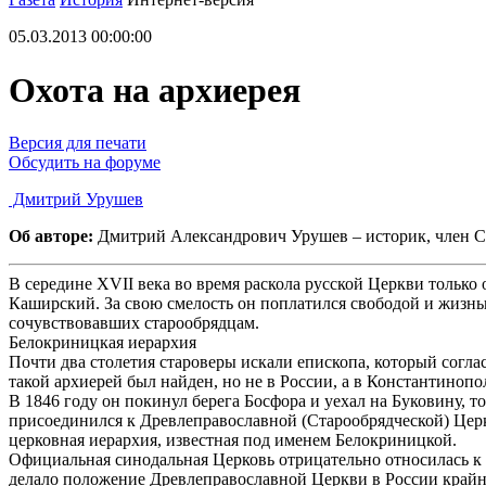
05.03.2013 00:00:00
Охота на архиерея
Версия для печати
Обсудить на форуме
Дмитрий Урушев
Об авторе:
Дмитрий Александрович Урушев – историк, член С
В середине XVII века во время раскола русской Церкви только
Каширский. За свою смелость он поплатился свободой и жизнью 
сочувствовавших старообрядцам.
Белокриницкая иерархия
Почти два столетия староверы искали епископа, который согл
такой архиерей был найден, но не в России, а в Константиноп
В 1846 году он покинул берега Босфора и уехал на Буковину,
присоединился к Древлеправославной (Старообрядческой) Церк
церковная иерархия, известная под именем Белокриницкой.
Официальная синодальная Церковь отрицательно относилась к с
делало положение Древлеправославной Церкви в России крайн