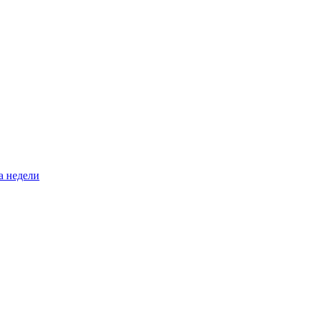
а недели