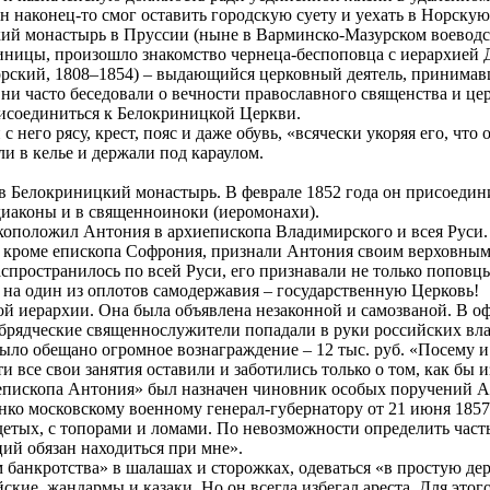
н наконец-то смог оставить городскую суету и уехать в Норскую
ий монастырь в Пруссии (ныне в Варминско-Мазурском воеводств
Криницы, произошло знакомство чернеца-беспоповца с иерархией
рский, 1808–1854) – выдающийся церковный деятель, принимав
ни часто беседовали о вечности православного священства и це
рисоединиться к Белокриницкой Церкви.
 него рясу, крест, пояс и даже обувь, «всячески укоряя его, что
ли в келье и держали под караулом.
в Белокриницкий монастырь. В феврале 1852 года он присоедини
иаконы и в священноиноки (иеромонахи).
рукоположил Антония в архиепископа Владимирского и всея Руси
, кроме епископа Софрония, признали Антония своим верховным
ространилось по всей Руси, его признавали не только поповцы
 на один из оплотов самодержавия – государственную Церковь!
й иерархии. Она была объявлена незаконной и самозваной. В о
брядческие священнослужители попадали в руки российских влас
ыло обещано огромное вознаграждение – 12 тыс. руб. «Посему и
 все свои занятия оставили и заботились только о том, как бы и
пископа Антония» был назначен чиновник особых поручений Ал
нко московскому военному генерал-губернатору от 21 июня 1857 
етых, с топорами и ломами. По невозможности определить часть
ий обязан находиться при мне».
банкротства» в шалашах и сторожках, одеваться «в простую дер
кие, жандармы и казаки. Но он всегда избегал ареста. Для этог