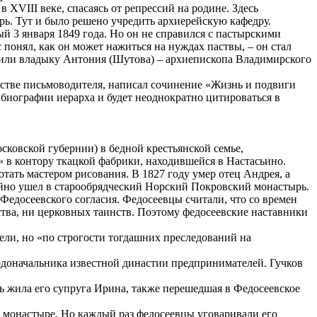
 XVIII веке, спасаясь от репрессий на родине. Здесь
ь. Тут и было решено учредить архиерейскую кафедру.
3 января 1849 года. Но он не справился с пастырскими
понял, как он может нажиться на нуждах паствы, – он стал
ожили владыку Антония (Шутова) – архиепископа Владимирского
стве письмоводителя, написал сочинение «Жизнь и подвиги
биографии иерарха и будет неоднократно цитироваться в
ковской губернии) в бедной крестьянской семье,
» в контору ткацкой фабрики, находившейся в Настасьино.
тать мастером рисования. В 1827 году умер отец Андрея, а
айно ушел в старообрядческий Норский Покровский монастырь.
Федосеевского согласия. Федосеевцы считали, что со времен
ства, ни церковных таинств. Поэтому федосеевские наставники
ели, но «по строгости тогдашних преследований на
одоначальника известной династии предпринимателей. Гучков
ь жила его супруга Ирина, также перешедшая в Федосеевское
 монастыре. Но каждый раз федосеевцы уговаривали его