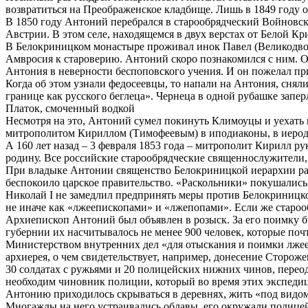
возвратиться на Преображенское кладбище. Лишь в 1849 году о
В 1850 году Антоний перебрался в старообрядческий Войновск
Австрии. В этом селе, находящемся в двух верстах от Белой 
В Белокриницком монастыре проживал инок Павел (Великодво
Амвросия к староверию. Антоний скоро познакомился с ним. О
Антония в неверности беспоповского учения. И он пожелал п
Когда об этом узнали федосеевцы, то напали на Антония, сняли с
границе как русского беглеца». Чернеца в одной рубашке запер
Платок, смоченный водкой
Несмотря на это, Антоний сумел покинуть Климоуцы и уехать 
митрополитом Кириллом (Тимофеевым) в иподиаконы, в иерод
А 160 лет назад – 3 февраля 1853 года – митрополит Кирилл 
родину. Все российские старообрядческие священнослужители
При владыке Антонии священство Белокриницкой иерархии расп
беспокоило царское правительство. «Раскольники» покушались
Николай I не замедлил предпринять меры против Белокриницко
не иначе как «лжеепископами» и «лжепопами». Если же староо
Архиепископ Антоний был объявлен в розыск. За его поимку б
губернии их насчитывалось не менее 900 человек, которые почти
Министерством внутренних дел «для отыскания и поимки лжее
архиерея, о чем свидетельствует, например, донесение Стороже
30 солдатах с ружьями и 20 полицейских нижних чинов, переод
необходим чиновник полиции, который во время этих экспедиц
Антонию приходилось скрываться в деревнях, жить «под видом 
Многажды на него устраивались облавы, его окружали полицейс