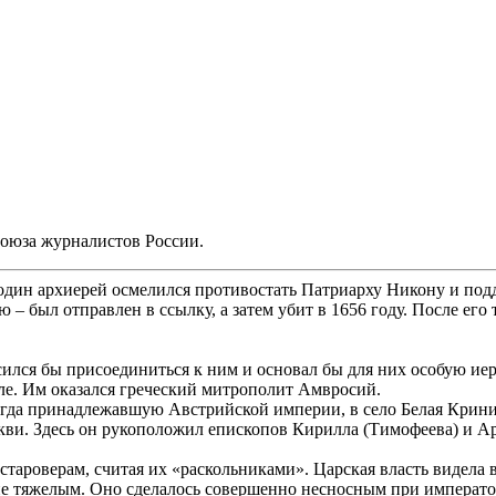
оюза журналистов России.
 один архиерей осмелился противостать Патриарху Никону и под
– был отправлен в ссылку, а затем убит в 1656 году. После его 
асился бы присоединиться к ним и основал бы для них особую и
оле. Им оказался греческий митрополит Амвросий.
 тогда принадлежавшую Австрийской империи, в село Белая Крин
ви. Здесь он рукоположил епископов Кирилла (Тимофеева) и Ар
тароверам, считая их «раскольниками». Царская власть видела в
е тяжелым. Оно сделалось совершенно несносным при император