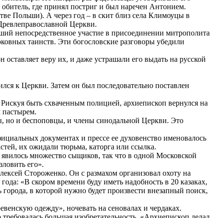
 обитель, где принял постриг и был наречен Антонием.
е Польши). А через год – в скит близ села Климоуцы в
 Древлеправославной Церкви.
ший непосредственное участие в присоединении митрополита
рковных таинств. Эти богословские разговоры убедили
 он оставляет веру их, и даже устрашали его выдать на русской
лся к Церкви. Затем он был последовательно поставлен
. Рискуя быть схваченным полицией, архиепископ вернулся на
 пастырем.
, но и беспоповцы, и члены синодальной Церкви. Это
фициальных документах и прессе ее духовенство именовалось
тей, их ожидали тюрьма, каторга или ссылка.
 явилось множество сыщиков, так что в одной Московской
зловить его».
ексей Стороженко. Он с размахом организовал охоту на
года: «В скором времени буду иметь надобность в 20 казаках,
 города, в которой нужно будет произвести внезапный поиск,
евенскую одежду», ночевать на сеновалах и чердаках.
о требовалась большая изобретательность. «Архиепископ делал