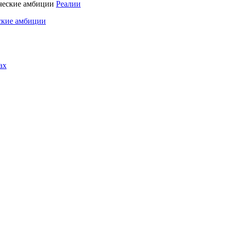
Реалии
ские амбиции
ах