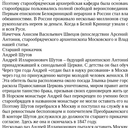
Поэтому старообрядческая архиерейская кафедра была основана н
старообрядцы пользовались полной свободой вероисповедания.
Первым епископом Белокриницкой иерархии в России стал вла
обязанностями. В России проживало несколько миллионов стар
рукополагать иереев за деньги. Когда в Белой Кринице узнал
и всея Руси.
Начетчик Анисим Васильевич Швецов (впоследствии Арсений, 
Антония, старообрядческого архиепископа Московского и Влад
нашей статье.
Старший приказчик
Андрей Шутов
Андрей Илларионович Шутов – будущий архиепископ Антоний – 
принадлежавшей к синодальной Церкви. С детства он был обуче
Через три года Андрей «отдан был в науку рисования» в Москве
через год по принуждению матери молодой человек женился. Н
Эта обитель была расположена около посада Злынка (ныне горо
раскола Православная Церковь уничтожена, миром правит антих
отрицали таинство брака, призывая своих единоверцев жить ц
В Норском монастыре Андрей был перекрещен по учению беспоп
старообрядцев в названном монастыре не могли оставить его н
Поэтому Шутов перебрался в Москву и поступил на службу в к
был ревностным беспоповцем и попечителем Преображенского 
В конторе Шутов дослужился до должности старшего приказчик
согласие. Здесь же она и скончалась в 1847 году.
Несколько раз Андрей Илларионович пытался оставить Москву