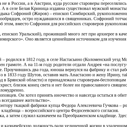
е в России, а в Австрии, куда русские староверы переселялись в
 А в селе Белая Криница издавна существовал мужской монастыр
дыка Софроний (Жиров) – епископ Симбирский, рукоположенный 
ообрядцев, остро нуждавшихся в священниках. Софроний тотчас 
и об этом, вместо Софрония для российских староверов рукопол
епископ Уральский), проживший много лет при архиерее в каче
имирского». Оно является ценнейшим источником для изучения 
родился в 1812 году, в селе Настасьино (Коломенский уезд Мос
н грамоте. А на 11-м году родители отдали Андрея «на послугу
. Проучившись два года, юноша вернулся на фабрику и стал рабо
о в 1833 году Шутов, оставив мать Анастасию и жену Ирину, т
д в Брянской области) и принадлежала староверам-беспоповцам 
рист, близок конец света и нет более ни православного священ
еломудренно.
овцев. Он хотел принять иночество и навсегда остаться в обит
а всегдашнее жительство».
онтору ткацкой фабрики купца Федора Алексеевича Гучкова – р
кладбища – всероссийского центра Федосеевского согласия.
а, а затем служил казначеем на Преображенском кладбище. Здес
 и казначейскую должность ради уединенной жизни в удаленном