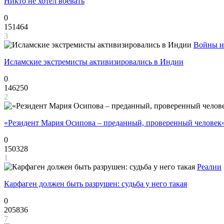
Никто не хотел воевать
0
151464
3
Войны и
Исламские экстремисты активизировались в Индии
0
146250
2
«Резидент Мария Осипова – преданный, проверенный человек
0
150328
1
Реалии
Карфаген должен быть разрушен: судьба у него такая
0
205836
7