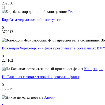
232356
11
Реалии
Борьба за мир до полной капитуляции
0
372013
18
Воюющий Черноморский флот преуспевает в состязаниях ВМФ
0
224162
4
Концепции
На Балканах готовится новый прокси-конфликт
0
153275
15
Армии