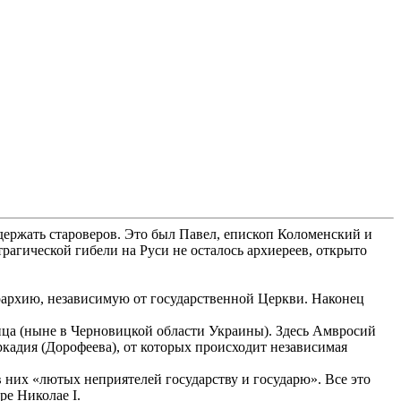
держать староверов. Это был Павел, епископ Коломенский и
трагической гибели на Руси не осталось архиереев, открыто
ерархию, независимую от государственной Церкви. Наконец
ица (ныне в Черновицкой области Украины). Здесь Амвросий
кадия (Дорофеева), от которых происходит независимая
 них «лютых неприятелей государству и государю». Все это
е Николае I.