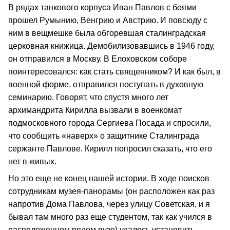
В рядах танкового корпуса Иван Павлов с боями
прошел Румынию, Венгрию и Австрию. И повсюду с
ним в вещмешке была обгоревшая сталинградская
церковная книжица. Демобилизовавшись в 1946 году,
он отправился в Москву. В Елоховском соборе
поинтересовался: как стать священником? И как был, в
военной форме, отправился поступать в духовную
семинарию. Говорят, что спустя много лет
архимандрита Кирилла вызвали в военкомат
подмосковного города Сергиева Посада и спросили,
что сообщить «наверх» о защитнике Сталинграда
сержанте Павлове. Кирилл попросил сказать, что его
нет в живых.
Но это еще не конец нашей истории. В ходе поисков
сотрудникам музея-панорамы (он расположен как раз
напротив Дома Павлова, через улицу Советская, и я
бывал там много раз еще студентом, так как учился в
расположенном рядом вузе) удалось установить