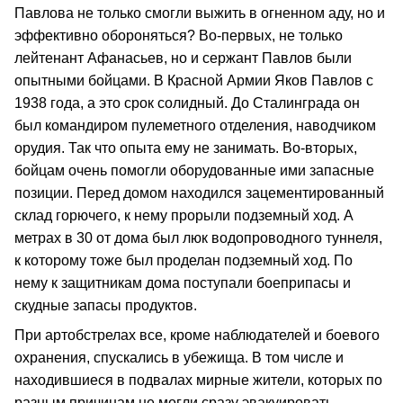
Павлова не только смогли выжить в огненном аду, но и
эффективно обороняться? Во-первых, не только
лейтенант Афанасьев, но и сержант Павлов были
опытными бойцами. В Красной Армии Яков Павлов с
1938 года, а это срок солидный. До Сталинграда он
был командиром пулеметного отделения, наводчиком
орудия. Так что опыта ему не занимать. Во-вторых,
бойцам очень помогли оборудованные ими запасные
позиции. Перед домом находился зацементированный
склад горючего, к нему прорыли подземный ход. А
метрах в 30 от дома был люк водопроводного туннеля,
к которому тоже был проделан подземный ход. По
нему к защитникам дома поступали боеприпасы и
скудные запасы продуктов.
При артобстрелах все, кроме наблюдателей и боевого
охранения, спускались в убежища. В том числе и
находившиеся в подвалах мирные жители, которых по
разным причинам не могли сразу эвакуировать.