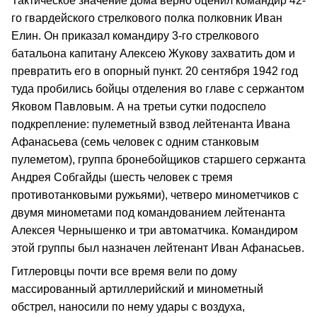
Тактическое значение дома верно оценил командир 42-
го гвардейского стрелкового полка полковник Иван
Елин. Он приказал командиру 3-го стрелкового
батальона капитану Алексею Жукову захватить дом и
превратить его в опорный пункт. 20 сентября 1942 год
туда пробились бойцы отделения во главе с сержантом
Яковом Павловым. А на третьи сутки подоспело
подкрепление: пулеметный взвод лейтенанта Ивана
Афанасьева (семь человек с одним станковым
пулеметом), группа бронебойщиков старшего сержанта
Андрея Собгайды (шесть человек с тремя
противотанковыми ружьями), четверо минометчиков с
двумя минометами под командованием лейтенанта
Алексея Чернышенко и три автоматчика. Командиром
этой группы был назначен лейтенант Иван Афанасьев.
Гитлеровцы почти все время вели по дому
массированный артиллерийский и минометный
обстрел, наносили по нему удары с воздуха,