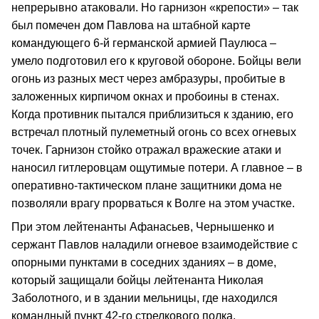
непрерывно атаковали. Но гарнизон «крепости» – так
был помечен дом Павлова на штабной карте
командующего 6-й германской армией Паулюса –
умело подготовил его к круговой обороне. Бойцы вели
огонь из разных мест через амбразуры, пробитые в
заложенных кирпичом окнах и пробоины в стенах.
Когда противник пытался приблизиться к зданию, его
встречал плотный пулеметный огонь со всех огневых
точек. Гарнизон стойко отражал вражеские атаки и
наносил гитлеровцам ощутимые потери. А главное – в
оперативно-тактическом плане защитники дома не
позволяли врагу прорваться к Волге на этом участке.
При этом лейтенанты Афанасьев, Чернышенко и
сержант Павлов наладили огневое взаимодействие с
опорными пунктами в соседних зданиях – в доме,
который защищали бойцы лейтенанта Николая
Заболотного, и в здании мельницы, где находился
командный пункт 42-го стрелкового полка.