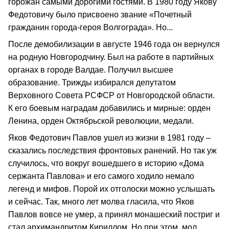
горожан самыми дорогими гостями. В 1980 году Якову
Федотовичу было присвоено звание «Почетный
гражданин города-героя Волгограда». Но...
После демобилизации в августе 1946 года он вернулся
на родную Новгородчину. Был на работе в партийных
органах в городе Валдае. Получил высшее
образование. Трижды избирался депутатом
Верховного Совета РСФСР от Новгородской области.
К его боевым наградам добавились и мирные: орден
Ленина, орден Октябрьской революции, медали.
Яков Федотович Павлов ушел из жизни в 1981 году –
сказались последствия фронтовых ранений. Но так уж
случилось, что вокруг вошедшего в историю «Дома
сержанта Павлова» и его самого ходило немало
легенд и мифов. Порой их отголоски можно услышать
и сейчас. Так, много лет молва гласила, что Яков
Павлов вовсе не умер, а принял монашеский постриг и
стал архимандритом Кириллом. Но при этом, мол,