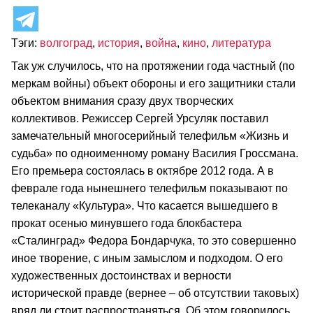
Тэги:
волгоград
,
история
,
война
,
кино
,
литература
Так уж случилось, что на протяжении года частный (по
меркам войны) объект обороны и его защитники стали
объектом внимания сразу двух творческих
коллективов. Режиссер Сергей Урсуляк поставил
замечательный многосерийный телефильм «Жизнь и
судьба» по одноименному роману Василия Гроссмана.
Его премьера состоялась в октябре 2012 года. А в
феврале года нынешнего телефильм показывают по
телеканалу «Культура». Что касается вышедшего в
прокат осенью минувшего года блокбастера
«Сталинград» Федора Бондарчука, то это совершенно
иное творение, с иным замыслом и подходом. О его
художественных достоинствах и верности
исторической правде (вернее – об отсутствии таковых)
вряд ли стоит распространяться. Об этом говорилось