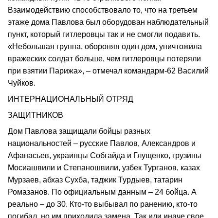
Взаимодействию способствовало то, что на третьем
этаже дома Павлова был оборудован наблюдательный
пункт, который гитлеровцы так и не смогли подавить.
«Небольшая группа, обороняя один дом, уничтожила
вражеских солдат больше, чем гитлеровцы потеряли
при взятии Парижа», – отмечал командарм-62 Василий
Чуйков.
ИНТЕРНАЦИОНАЛЬНЫЙ ОТРЯД
ЗАЩИТНИКОВ
Дом Павлова защищали бойцы разных
национальностей – русские Павлов, Александров и
Афанасьев, украинцы Собгайда и Глущенко, грузины
Мосиашвили и Степаношвили, узбек Турганов, казах
Мурзаев, абхаз Сухба, таджик Турдыев, татарин
Ромазанов. По официальным данным – 24 бойца. А
реально – до 30. Кто-то выбывал по ранению, кто-то
погибал, но им приходила замена. Так или иначе свое