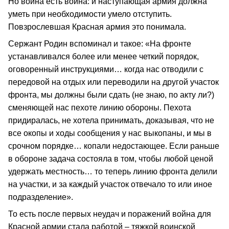
Но война есть война: и наступающая армия должна
уметь при необходимости умело отступить.
Повзрослевшая Красная армия это понимала.
Сержант Родин вспоминал и такое: «На фронте
устанавливался более или менее четкий порядок,
оговоренный инструкциями… когда нас отводили с
передовой на отдых или переводили на другой участок
фронта, мы должны были сдать (не знаю, по акту ли?)
сменяющей нас пехоте линию обороны. Пехота
придиралась, не хотела принимать, доказывая, что не
все окопы и ходы сообщения у нас выкопаны, и мы в
срочном порядке… копали недостающее. Если раньше
в обороне задача состояла в том, чтобы любой ценой
удержать местность… то теперь линию фронта делили
на участки, и за каждый участок отвечало то или иное
подразделение».
То есть после первых неудач и поражений война для
Красной армии стала работой – тяжкой воинской