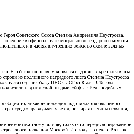
ело Героя Советского Союза Степана Андреевича Неустроева,
не вошедшие в официальную биографию легендарного комбата
еннопленных и в частях внутренних войск по охране важных
во. Его батальон первым ворвался в здание, закрепился в нем
о строки из подлинного наградного листа Степана Неустроева
ко спустя год – по Указу ПВС СССР от 8 мая 1946 года.
и водрузили над ним свой штурмовой флаг. Ведь подобных
и, в общем-то, никак не подходил под стандарты былинного
тер, нередко правду-матку резал, невзирая на чины и звания,
кое военное пехотное училище, только что передислоцированное
стрелкового полка под Москвой. И с ходу – в пекло. Вот как