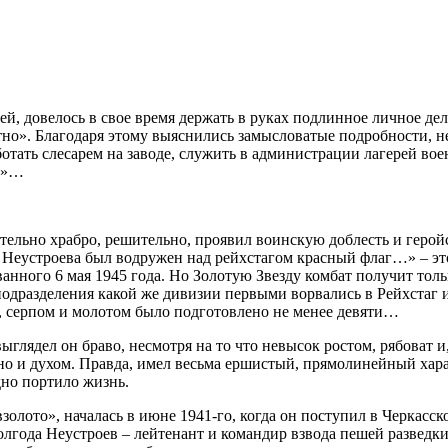
ей, довелось в свое время держать в руках подлинное личное д
тно». Благодаря этому выяснились замысловатые подробности, 
отать слесарем на заводе, служить в администрации лагерей во
ны»…
ельно храбро, решительно, проявил воинскую доблесть и геройст
 Неустроева был водружен над рейхстагом красный флаг…» – эт
анного 6 мая 1945 года. Но Золотую Звезду комбат получит толь
подразделения какой же дивизии первыми ворвались в Рейхстаг 
, серпом и молотом было подготовлено не менее девяти…
ыглядел он браво, несмотря на то что невысок ростом, рябоват 
 но и духом. Правда, имел весьма ершистый, прямолинейный харак
дно портило жизнь.
золото», началась в июне 1941-го, когда он поступил в Черкасс
лгода Неустроев – лейтенант и командир взвода пешей разведки 