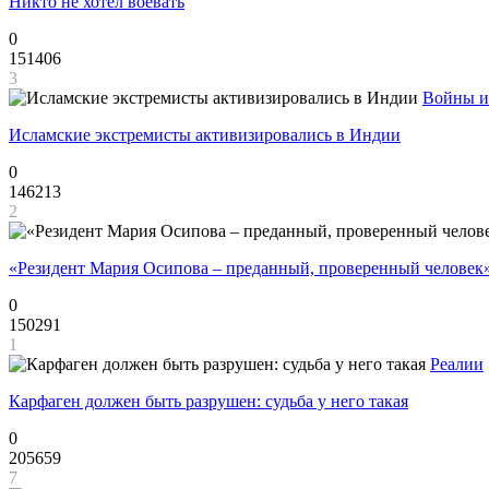
Никто не хотел воевать
0
151406
3
Войны и
Исламские экстремисты активизировались в Индии
0
146213
2
«Резидент Мария Осипова – преданный, проверенный человек
0
150291
1
Реалии
Карфаген должен быть разрушен: судьба у него такая
0
205659
7