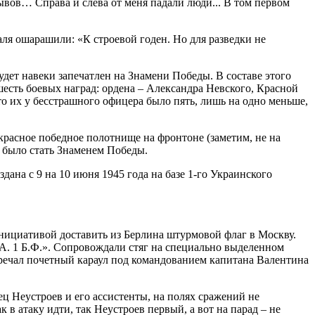
вов… Справа и слева от меня падали люди... В том первом
аля ошарашили: «К строевой годен. Но для разведки не
удет навеки запечатлен на Знамени Победы. В составе этого
шесть боевых наград: ордена – Александра Невского, Красной
 то их у бесстрашного офицера было пять, лишь на одно меньше,
 красное победное полотнище на фронтоне (заметим, не на
 было стать Знаменем Победы.
на с 9 на 10 июня 1945 года на базе 1-го Украинского
циативой доставить из Берлина штурмовой флаг в Москву.
У.А. 1 Б.Ф.». Сопровождали стяг на специально выделенном
речал почетный караул под командованием капитана Валентина
 Неустроев и его ассистенты, на полях сражений не
в атаку идти, так Неустроев первый, а вот на парад – не