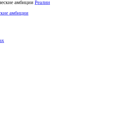
Реалии
ские амбиции
ах