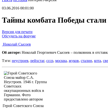
03.06.2016 00:01:00
Тайны комбата Победы стали
Версия для печати
Обсудить на форуме
Николай Сысоев
Об авторе:
Николай Георгиевич Сысоев – полковник в отставк
Тэги:
неустроев
,
рейхстаг
,
ссср
,
москва
,
жуков
,
сталин
,
ялта
,
св
Герой Советского Союза