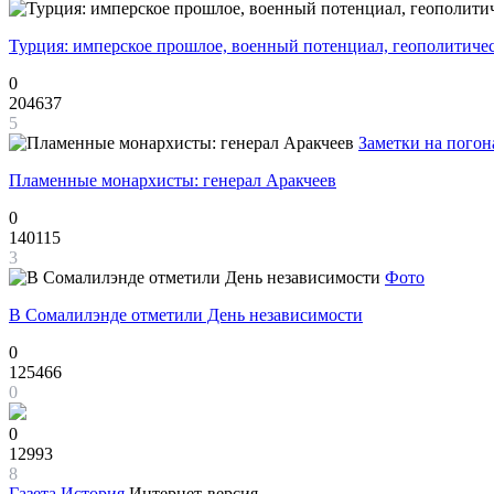
Турция: имперское прошлое, военный потенциал, геополитиче
0
204637
5
Заметки на погон
Пламенные монархисты: генерал Аракчеев
0
140115
3
Фото
В Сомалилэнде отметили День независимости
0
125466
0
0
12993
8
Газета
История
Интернет-версия