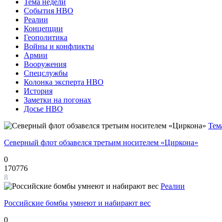
Тема недели
События НВО
Реалии
Концепции
Геополитика
Войны и конфликты
Армии
Вооружения
Спецслужбы
Колонка эксперта НВО
История
Заметки на погонах
Досье НВО
Тем
Северный флот обзавелся третьим носителем «Циркона»
0
170776
8
Реалии
Российские бомбы умнеют и набирают вес
0