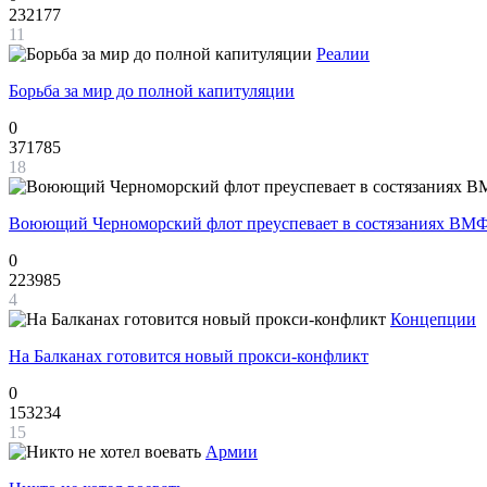
232177
11
Реалии
Борьба за мир до полной капитуляции
0
371785
18
Воюющий Черноморский флот преуспевает в состязаниях ВМФ
0
223985
4
Концепции
На Балканах готовится новый прокси-конфликт
0
153234
15
Армии