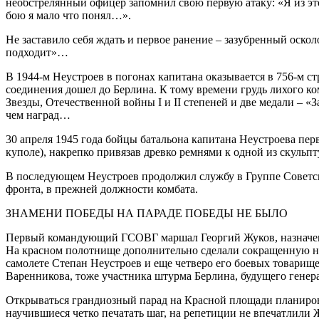
необстрелянный офицер запомнил свою первую атаку: «Я из эт
бою я мало что понял…».
Не заставило себя ждать и первое ранение – зазубренный оскол
подходит»…
В 1944-м Неустроев в погонах капитана оказывается в 756-м с
соединения дошел до Берлина. К тому времени грудь лихого ко
Звезды, Отечественной войны I и II степеней и две медали – «
чем наград…
30 апреля 1945 года бойцы батальона капитана Неустроева пер
куполе), накрепко привязав древко ремнями к одной из скуль
В последующем Неустроев продолжил службу в Группе Советски
фронта, в прежней должности комбата.
ЗНАМЕНИ ПОБЕДЫ НА ПАРАДЕ ПОБЕДЫ НЕ БЫЛО
Первый командующий ГСОВГ маршал Георгий Жуков, назначенн
На красном полотнище дополнительно сделали сокращенную надп
самолете Степан Неустроев и еще четверо его боевых товарищ
Варенникова, тоже участника штурма Берлина, будущего генер
Открываться грандиозный парад на Красной площади планирова
научившиеся четко печатать шаг, на репетиции не впечатлили Ж