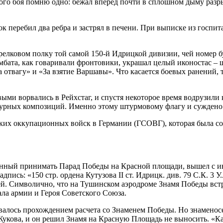
ого боя помню одно: бежал вперед почти в сплошном дыму разры
ок перебил два ребра и застрял в печени. При выписке из госпит
трелковом полку той самой 150-й Идрицкой дивизии, чей номер б
мбата, как говаривали фронтовики, украшал целый иконостас – 
За отвагу» и «За взятие Варшавы». Что касается боевых ранений,
выми ворвались в Рейхстаг, и спустя некоторое время водрузили
птурных композиций. Именно этому штурмовому флагу и суждено
х оккупационных войск в Германии (ГСОВГ), которая была созда
ый принимать Парад Победы на Красной площади, вышел с ини
ись: «150 стр. ордена Кутузова II ст. Идрицк. див. 79 С.К. 3 
ей. Символично, что на Тушинском аэродроме Знамя Победы вст
ала армии и Героя Советского Союза.
лось прохождением расчета со Знаменем Победы. Но знаменосец
укова, и он решил Знамя на Красную Площадь не выносить. «Как 