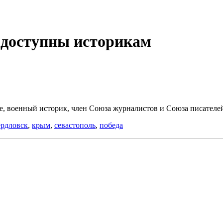
 доступны историкам
е, военный историк, член Союза журналистов и Союза писателе
ердловск
,
крым
,
севастополь
,
победа