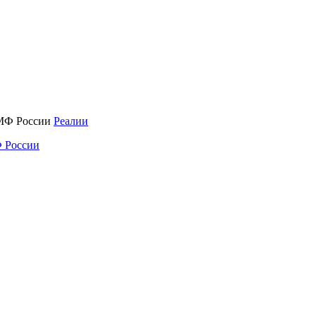
Реалии
 России