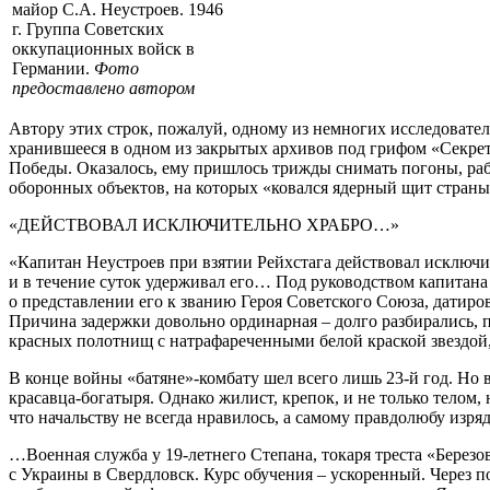
майор С.А. Неустроев. 1946
г. Группа Советских
оккупационных войск в
Германии.
Фото
предоставлено автором
Автору этих строк, пожалуй, одному из немногих исследовател
хранившееся в одном из закрытых архивов под грифом «Секре
Победы. Оказалось, ему пришлось трижды снимать погоны, раб
оборонных объектов, на которых «ковался ядерный щит стра
«ДЕЙСТВОВАЛ ИСКЛЮЧИТЕЛЬНО ХРАБРО…»
«Капитан Неустроев при взятии Рейхстага действовал исключит
и в течение суток удерживал его… Под руководством капитана
о представлении его к званию Героя Советского Союза, датиров
Причина задержки довольно ординарная – долго разбирались, 
красных полотнищ с натрафареченными белой краской звездой
В конце войны «батяне»-комбату шел всего лишь 23-й год. Но в
красавца-богатыря. Однако жилист, крепок, и не только телом,
что начальству не всегда нравилось, а самому правдолюбу изря
…Военная служба у 19-летнего Степана, токаря треста «Березов
с Украины в Свердловск. Курс обучения – ускоренный. Через по