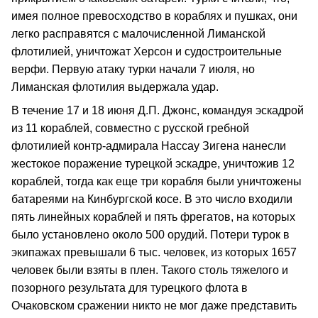
имея полное превосходство в кораблях и пушках, они
легко расправятся с малочисленной Лиманской
флотилией, уничтожат Херсон и судостроительные
верфи. Первую атаку турки начали 7 июля, но
Лиманская флотилия выдержала удар.
В течение 17 и 18 июня Д.П. Джонс, командуя эскадрой
из 11 кораблей, совместно с русской гребной
флотилией контр-адмирала Нассау Зигена нанесли
жестокое поражение турецкой эскадре, уничтожив 12
кораблей, тогда как еще три корабля были уничтожены
батареями на Кинбургской косе. В это число входили
пять линейных кораблей и пять фрегатов, на которых
было установлено около 500 орудий. Потери турок в
экипажах превышали 6 тыс. человек, из которых 1657
человек были взяты в плен. Такого столь тяжелого и
позорного результата для турецкого флота в
Очаковском сражении никто не мог даже представить