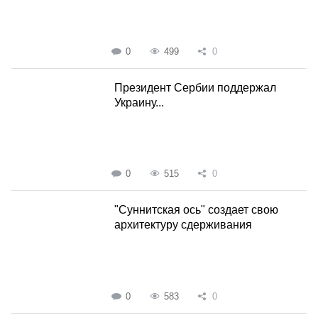
0
499
0
Президент Сербии поддержал
Украину...
0
515
0
"Суннитская ось" создает свою
архитектуру сдерживания
0
583
0