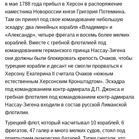
в мае 1788 года прибыл в Херсон в распоряжение
наместника Новороссии князя Григория Потемкина.
Там он принял под свое командование небольшую
эскадру: два линейных корабля «Владимир» и
«Александр», четыре фрегата и восемь более мелких
кораблей. Вместе с гребной флотилией под
командованием германского принца Нассау-Зигена
они должны были блокировать крепость Очаков, чтобы
турецкие корабли и десант не смогли прорваться к
Херсону. Екатерина II считала Очаков «южным
естественным Херсонским Кронштадтом». Эскадра
под командованием контр-адмирала Д.П. Джонса и
гребная флотилия под командованием контр-адмирала
Нассау-Зигена входили в состав русской Лиманской
флотилии.
Турецкий флот, который насчитывал 10 кораблей, 6
фрегатов, 47 галер и много мелких судов, стоял под
прикрытием очаковских батарей. Турки считали, что,