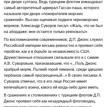
при дворе султана. Ведь турецким флотом командовал
самый авторитетный адмирал Гассан-паша, которого
называли при дворе «пожирателем морских
сражений». Высоко оценивая подвиги черноморских
моряков, Александр Суворов писал: «Жаль, что не был
на абордаже; мне остается только ревновать!»
По воспоминаниям современников, Д.П. Джонс служил
Российской империи весьма ревностно и проявил себя
геройски, как и в борьбе за независимость США.
Дружественные отношения связывали его и с самим
А.В. Суворовым, признававшим, что «...Поль Джонс
храбрый моряк. Пылкий герой лиманов, среди здешних
тюрбанов самый просвещенный...» В своих письмах А.
Суворов отмечал, что в его лице Россия имеет
величайшего воина, какого ей когда-либо дано иметь.
В сражениях и столкновениях с турецким флотом Д.П.
Джонс проявил себя как незаурядный флотоводец,