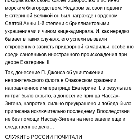
покорив всех своих коллег храбростью и истинно
морским благородством. Недаром за свои подвиги
Екатериной Великой он был награжден орденом
Святой Анны 1-й степени с бриллиантовыми
украшениями и чином вице-адмирала. И, как нередко
бывает в таких случаях, его успехи вызвали
откровенную зависть придворной камарильи, особенно
среди сановников иностранного происхождения при
дворе Екатерины II.
Так, донесение П. Джонса об уничтожении
неприятельского флота в Очаковском сражении,
направленное императрице Екатерине II, в результате
интриг было скрыто, а донесение принца Нассау-
Зигена, напротив, сильно приукрашено и победа была
приписана исключительно последнему. Впоследствии
не без помощи Нассау-Зигена на него завели еще и
следственное дело…
СЛУЖИТЬ РОССИИ ПОЧИТАЛИ