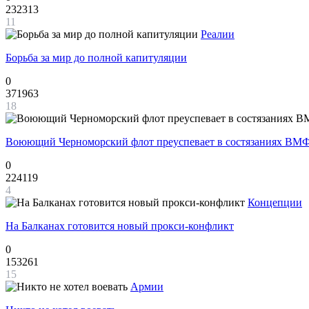
232313
11
Реалии
Борьба за мир до полной капитуляции
0
371963
18
Воюющий Черноморский флот преуспевает в состязаниях ВМФ
0
224119
4
Концепции
На Балканах готовится новый прокси-конфликт
0
153261
15
Армии