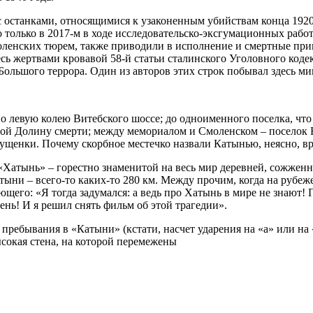
 с останками, относящимися к узаконенным убийствам конца 1920
о только в 2017-м в ходе исследовательско-эксгумационных рабо
смоленских тюрем, также приводили в исполнение и смертные п
есь жертвами кровавой 58-й статьи сталинского Уголовного коде
Большого террора. Один из авторов этих строк побывал здесь м
о левую колею Витебского шоссе; до одноименного поселка, что 
обой Долину смерти; между мемориалом и Смоленском – поселок
Глущенки. Почему скорбное местечко назвали Катынью, неясно, в
«Хатынь» – горестно знаменитой на весь мир деревней, сожжен
тыни – всего-то каких-то 280 км. Между прочим, когда на рубе
ющего: «Я тогда задумался: а ведь про Хатынь в мире не знают!
ень! И я решил снять фильм об этой трагедии».
пребывания в «Катыни» (кстати, насчет ударения на «а» или н
ысокая стена, на которой перемежены