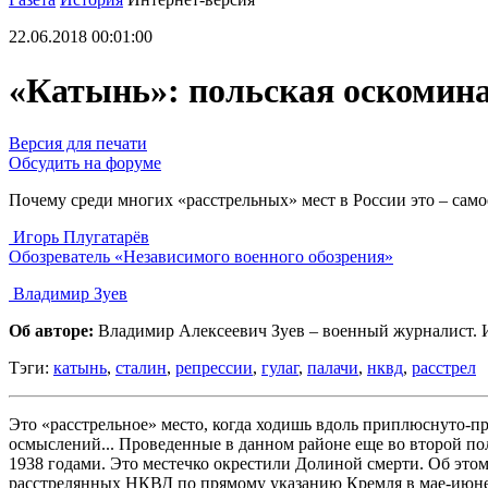
22.06.2018 00:01:00
«Катынь»: польская оскомина
Версия для печати
Обсудить на форуме
Почему среди многих «расстрельных» мест в России это – сам
Игорь Плугатарёв
Обозреватель «Независимого военного обозрения»
Владимир Зуев
Об авторе:
Владимир Алексеевич Зуев – военный журналист. И
Тэги:
катынь
,
сталин
,
репрессии
,
гулаг
,
палачи
,
нквд
,
расстрел
Это «расстрельное» место, когда ходишь вдоль приплюснуто-пр
осмыслений... Проведенные в данном районе еще во второй по
1938 годами. Это местечко окрестили Долиной смерти. Об этом 
расстрелянных НКВД по прямому указанию Кремля в мае-июне 