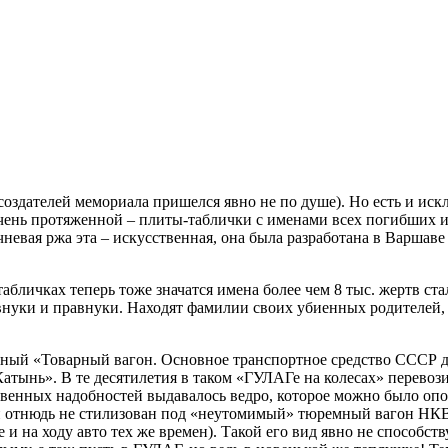
создателей мемориала пришелся явно не по душе). Но есть и ис
 очень протяженной – плиты-таблички с именами всех погибших 
евая ржа эта – искусственная, она была разработана в Варшаве
табличках теперь тоже значатся имена более чем 8 тыс. жертв с
внуки и правнуки. Находят фамилии своих убиенных родителей, 
осный «Товарный вагон. Основное транспортное средство СССР 
атынь». В те десятилетия в таком «ГУЛАГе на колесах» перевози
ственных надобностей выдавалось ведро, которое можно было оп
он отнюдь не стилизован под «неутомимый» тюремный вагон НКВ
 и на ходу авто тех же времен). Такой его вид явно не способс