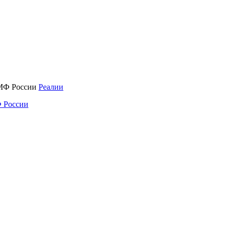
Реалии
 России