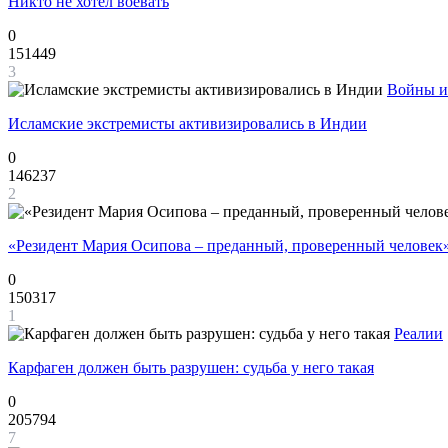
Никто не хотел воевать
0
151449
3
Войны и
Исламские экстремисты активизировались в Индии
0
146237
2
«Резидент Мария Осипова – преданный, проверенный человек
0
150317
1
Реалии
Карфаген должен быть разрушен: судьба у него такая
0
205794
7