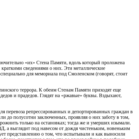
ключительно «их» Стена Памяти, вдоль который проложена
и краткими сведениями о них. Эти металлические
 специально для мемориала под Смоленском (говорят, стоит
талинского террора. К обеим Стенам Памяти приходят еще
дедов и прадедов. Глядят на «ржавые» буквы. Вздыхают,
для перевоза репрессированных и депортированных граждан в
ли до полусотни заключенных, проявляя о них заботу в том,
орожнить только на остановках; тогда же и умерших изымали.
Д, а выглядит под навесом от дождя чистеньким, новеньким
твует представлению о том, что испытывали и как выносили