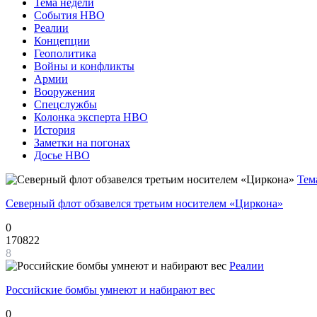
Тема недели
События НВО
Реалии
Концепции
Геополитика
Войны и конфликты
Армии
Вооружения
Спецслужбы
Колонка эксперта НВО
История
Заметки на погонах
Досье НВО
Тем
Северный флот обзавелся третьим носителем «Циркона»
0
170822
8
Реалии
Российские бомбы умнеют и набирают вес
0