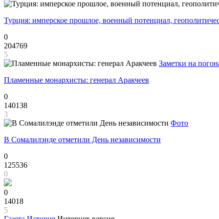
Турция: имперское прошлое, военный потенциал, геополитиче
0
204769
5
Заметки на погон
Пламенные монархисты: генерал Аракчеев
0
140138
3
Фото
В Сомалилэнде отметили День независимости
0
125536
0
0
14018
5
Газета
История
Интернет-версия