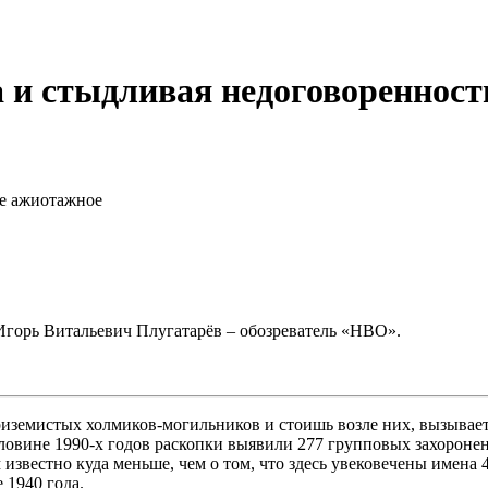
 и стыдливая недоговоренност
ое ажиотажное
горь Витальевич Плугатарёв – обозреватель «НВО».
иземистых холмиков-могильников и стоишь возле них, вызывает з
ловине 1990-х годов раскопки выявили 277 групповых захороне
известно куда меньше, чем о том, что здесь увековечены имена 
1940 года.