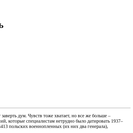
ь
аверть дум. Чувств тоже хватает, но все же больше –
ний, которые специалистам нетрудно было датировать 1937–
4413 польских военнопленных (их них два генерала),