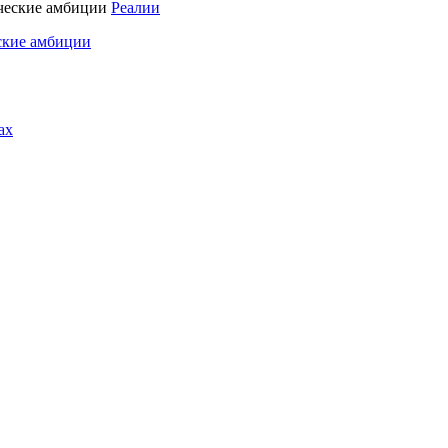
Реалии
ские амбиции
ах