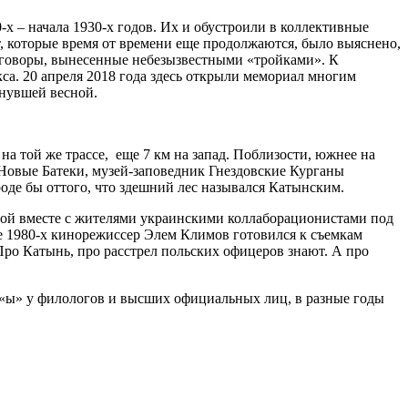
-х – начала 1930-х годов. Их и обустроили в коллективные
т, которые время от времени еще продолжаются, было выяснено,
риговоры, вынесенные небезызвестными «тройками». К
кса. 20 апреля 2018 года здесь открыли мемориал многим
инувшей весной.
на той же трассе, еще 7 км на запад. Поблизости, южнее на
 Новые Батеки, музей-заповедник Гнездовские Курганы
роде бы оттого, что здешний лес назывался Катынским.
ной вместе с жителями украинскими коллаборационистами под
же 1980-х кинорежиссер Элем Климов готовился к съемкам
 Про Катынь, про расстрел польских офицеров знают. А про
а «ы» у филологов и высших официальных лиц, в разные годы