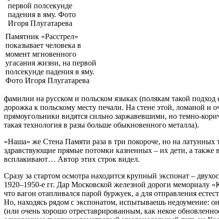
Памятник «Расстрел»
показывает человека в
момент мгновенного
угасания жизни, на первой
полсекунде падения в яму.
Фото Игоря Плугатарева
фамилии на русском и польском языках (полякам такой подход 
дорожка к польскому месту печали. На стене этой, ломаной и
прямоугольники видятся сильно заржавевшими, но темно-коричн
такая технология в разы больше обыкновенного металла).
«Наша» же Стена Памяти раза в три покороче, но на латунных 
здравствующие прямые потомки казненных – их дети, а также 
всплакивают… Автор этих строк видел.
Сразу за стартом осмотра находится крупный экспонат – двух
1920–1950-е гг. Дар Московской железной дороги мемориалу «К
что вагон отапливался парой буржуек, а для отправления есте
Но, находясь рядом с экспонатом, испытываешь недоумение: 
(или очень хорошо отреставрированным, как некое обновленное