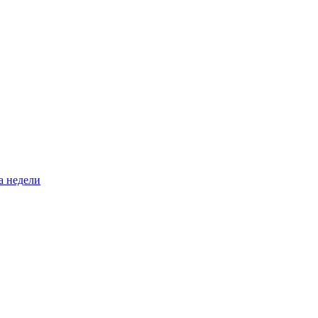
а недели