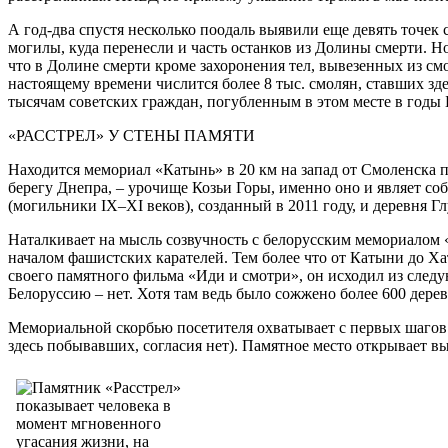
А год-два спустя несколько поодаль выявили еще девять точек
могилы, куда перенесли и часть останков из Долины смерти. Н
что в Долине смерти кроме захоронения тел, вывезенных из 
настоящему времени числится более 8 тыс. смолян, ставших зд
тысячам советских граждан, погубленным в этом месте в годы 
«РАССТРЕЛ» У СТЕНЫ ПАМЯТИ
Находится мемориал «Катынь» в 20 км на запад от Смоленска п
берегу Днепра, – урочище Козьи Горы, именно оно и являет с
(могильники IX–XI веков), созданный в 2011 году, и деревня 
Наталкивает на мысль созвучность с белорусским мемориалом 
началом фашистских карателей. Тем более что от Катыни до Ха
своего памятного фильма «Иди и смотри», он исходил из следу
Белоруссию – нет. Хотя там ведь было сожжено более 600 дерев
Мемориальной скорбью посетителя охватывает с первых шагов 
здесь побывавших, согласия нет). Памятное место открывает в