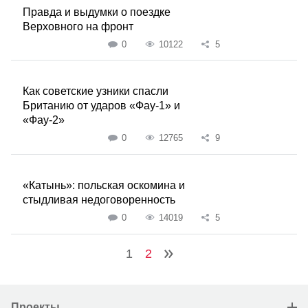
Правда и выдумки о поездке
Верховного на фронт
0
10122
5
Как советские узники спасли
Британию от ударов «Фау-1» и
«Фау-2»
0
12765
9
«Катынь»: польская оскомина и
стыдливая недоговоренность
0
14019
5
1
2
Проекты