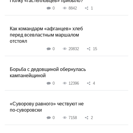
Полку «гастелловцев» прибыло?
0
8842
1
Как командарм «афганцев» хлеб
перед всевластным маршалом
отстоял
0
20832
15
Борьба с дедовщиной обернулась
кампанейщиной
0
12396
4
«Суворову равного» чествуют не
по-суворовски
0
7158
2