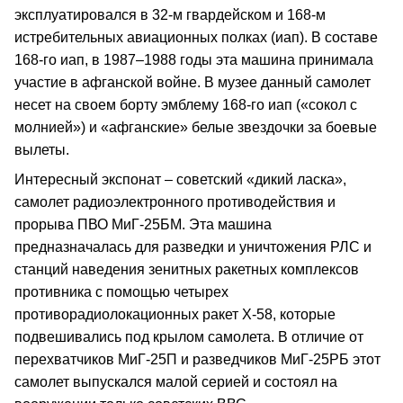
эксплуатировался в 32-м гвардейском и 168-м
истребительных авиационных полках (иап). В составе
168-го иап, в 1987–1988 годы эта машина принимала
участие в афганской войне. В музее данный самолет
несет на своем борту эмблему 168-го иап («сокол с
молнией») и «афганские» белые звездочки за боевые
вылеты.
Интересный экспонат – советский «дикий ласка»,
самолет радиоэлектронного противодействия и
прорыва ПВО МиГ-25БМ. Эта машина
предназначалась для разведки и уничтожения РЛС и
станций наведения зенитных ракетных комплексов
противника с помощью четырех
противорадиолокационных ракет Х-58, которые
подвешивались под крылом самолета. В отличие от
перехватчиков МиГ-25П и разведчиков МиГ-25РБ этот
самолет выпускался малой серией и состоял на