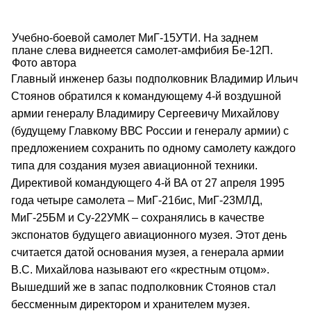
Учебно-боевой самолет МиГ-15УТИ. На заднем
плане слева виднеется самолет-амфибия Бе-12П.
Фото автора
Главный инженер базы подполковник Владимир Ильич
Стоянов обратился к командующему 4-й воздушной
армии генералу Bладимиру Cергеевичу Михайлову
(будущему Главкому ВВС России и генералу армии) с
предложением сохранить по одному самолету каждого
типа для создания музея авиационной техники.
Директивой командующего 4-й ВА от 27 апреля 1995
года четыре самолета – МиГ-21бис, МиГ-23МЛД,
МиГ-25БМ и Су-22УМК – сохранялись в качестве
экспонатов будущего авиационного музея. Этот день
считается датой основания музея, а генерала армии
B.C. Михайлова называют его «крестным отцом».
Вышедший же в запас подполковник Стоянов стал
бессменным директором и хранителем музея.