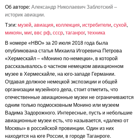
Об авторе:
Александр Николаевич Заблотский –
историк авиации.
Тэги:
музей
,
авиация
,
коллекция
,
истребители
,
сухой
,
микоян
,
миг
,
ввс рф
,
ссср
,
таганрог
,
техника
В номере «НВО» за 20 июля 2018 года была
опубликована статья Михаила Игоревича Петрова
«Хермескайл – «Монино по-немецки», в которой
рассказывалось о частном немецком авиационном
музее в Хермескайле, на юго-западе Германии.
Отдавая должное немецкой экспозиции и общей
организации музейного дела, стоит отметить, что
отечественные авиационные музеи не ограничиваются
одним только подмосковным Монино или музеем
Вадима Задорожного. Интересные, пусть и небольшие
авиационные музеи есть, что называется, «далеко от
Москвы» в российской провинции. Один из них
находится на юге России, в городе Таганроге.