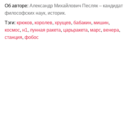
Об авторе:
Александр Михайлович Песляк – кандидат
философских наук, историк.
Тэги:
крюков
,
королев
,
хрущев
,
бабакин
,
мишин
,
космос
,
н1
,
лунная ракета
,
царьракета
,
марс
,
венера
,
станция
,
фобос