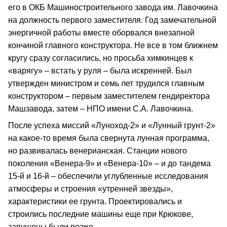
его в ОКБ Машиностроительного завода им. Лавочкина
на должность первого заместителя. Год замечательной
энергичной работы вместе оборвался внезапной
кончиной главного конструктора. Не все в том ближнем
кругу сразу согласились, но просьба химкинцев к
«варягу» – встать у руля – была искренней. Был
утвержден министром и семь лет трудился главным
конструктором – первым заместителем гендиректора
Машзавода, затем – НПО имени С.А. Лавочкина.
После успеха миссий «Луноход-2» и «Лунный грунт-2»
на какое-то время была свернута лунная программа,
но развивалась венерианская. Станции нового
поколения «Венера-9» и «Венера-10» – и до тандема
15-й и 16-й – обеспечили углубленные исследования
атмосферы и строения «утренней звезды»,
характеристики ее грунта. Проектировались и
строились последние машины еще при Крюкове,
запущены были позже.