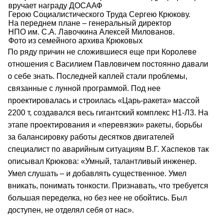
вручает награду ДОСААФ
Герою Социалистического Труда Сергею Крюкову.
На переднем плане – генеральный директор
НПО им. С.А. Лавочкина Алексей Милованов.
Фото из семейного архива Крюковых
По ряду причин не сложившиеся еще при Королеве
отношения с Василием Павловичем постоянно давали
о себе знать. Последней каплей стали проблемы,
связанные с лунной программой. Под нее
проектировалась и строилась «Царь-ракета» массой
2200 т, создавался весь гигантский комплекс Н1-Л3. На
этапе проектирования и «перевязки» ракеты, борьбы
за балансировку работы десятков двигателей
специалист по аварийным ситуациям В.Г. Хаспеков так
описывал Крюкова: «Умный, талантливый инженер.
Умел слушать – и добавлять существенное. Умел
вникать, понимать тонкости. Признавать, что требуется
большая переделка, но без нее не обойтись. Был
доступен, не отделял себя от нас».