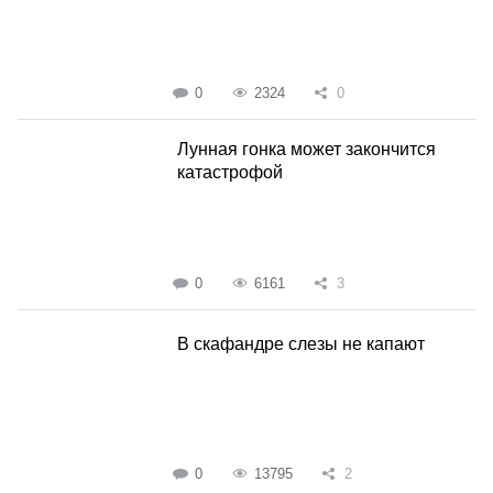
0
2324
0
Лунная гонка может закончится
катастрофой
0
6161
3
В скафандре слезы не капают
0
13795
2