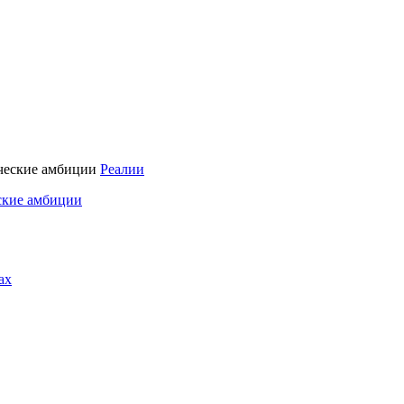
Реалии
ские амбиции
ах