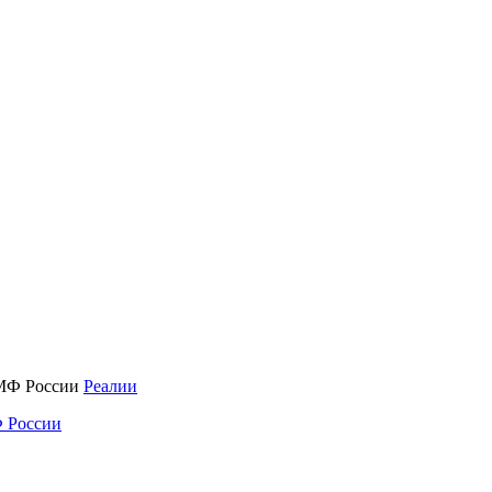
Реалии
 России