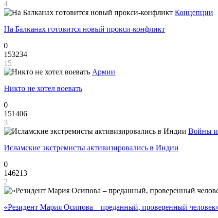
4
Концепции
На Балканах готовится новый прокси-конфликт
0
153234
15
Армии
Никто не хотел воевать
0
151406
3
Войны и
Исламские экстремисты активизировались в Индии
0
146213
2
«Резидент Мария Осипова – преданный, проверенный человек