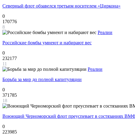
Северный флот обзавелся третьим носителем «Циркона»
0
170776
8
Реалии
Российские бомбы умнеют и набирают вес
0
232177
11
Реалии
Борьба за мир до полной капитуляции
0
371785
18
Воюющий Черноморский флот преуспевает в состязаниях ВМФ
0
223985