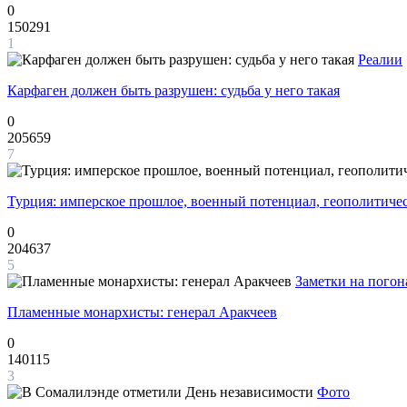
0
150291
1
Реалии
Карфаген должен быть разрушен: судьба у него такая
0
205659
7
Турция: имперское прошлое, военный потенциал, геополитиче
0
204637
5
Заметки на погон
Пламенные монархисты: генерал Аракчеев
0
140115
3
Фото