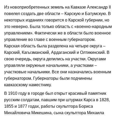
Из новоприобретенных земель на Кавказе Александр II
повелел создать две области – Карскую и Батумскую. В
некоторых изданиях говорится о Карской губернии, но
это неверно. Была только область с «военно-народным
управлением». Фактически же в области было военное
управление во главе с военным губернатором.
Карская область была разделена на четыре округа –
Карский, Кагызманский, Ардаганский и Олтикинский. В
свою очередь, округа делились на участки. Округами
управляли окружные начальники, а участками –
участковые начальники. Все они назначались военным
губернатором. Губернаторы были подчинены
кавказскому наместнику.
В 1910 году в городе был открыт красивый памятник
русским солдатам, павшим при штурмах Карса в 1828,
1855 и 1877 годах, работы скульптора Бориса
Михайловича Микешина, сына скульптора Михаила