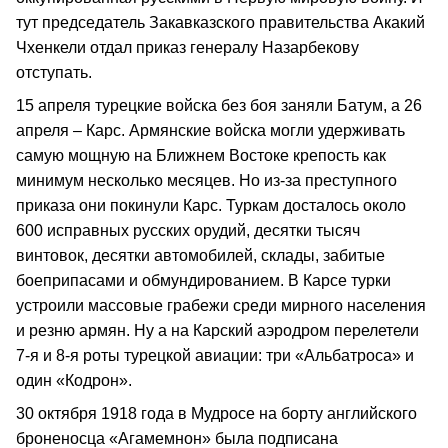
тут председатель Закавказского правительства Акакий
Чхенкели отдал приказ генералу Назарбекову
отступать.
15 апреля турецкие войска без боя заняли Батум, а 26
апреля – Карс. Армянские войска могли удерживать
самую мощную на Ближнем Востоке крепость как
минимум несколько месяцев. Но из-за преступного
приказа они покинули Карс. Туркам досталось около
600 исправных русских орудий, десятки тысяч
винтовок, десятки автомобилей, склады, забитые
боеприпасами и обмундированием. В Карсе турки
устроили массовые грабежи среди мирного населения
и резню армян. Ну а на Карский аэродром перелетели
7-я и 8-я роты турецкой авиации: три «Альбатроса» и
один «Кодрон».
30 октября 1918 года в Мудросе на борту английского
броненосца «Агамемнон» была подписана