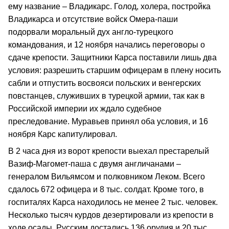
ему название – Владикарс. Голод, холера, постройка
Владикарса и отсутствие войск Омера-паши
подорвали моральный дух англо-турецкого
командования, и 12 ноября начались переговоры о
сдаче крепости. Защитники Карса поставили лишь два
условия: разрешить старшим офицерам в плену носить
сабли и отпустить восвояси польских и венгерских
повстанцев, служивших в турецкой армии, так как в
Российской империи их ждало судебное
преследование. Муравьев принял оба условия, и 16
ноября Карс капитулировал.
В 2 часа дня из ворот крепости выехал престарелый
Вазиф-Магомет-паша с двумя англичанами –
генералом Вильямсом и полковником Леком. Всего
сдалось 672 офицера и 8 тыс. солдат. Кроме того, в
госпиталях Карса находилось не менее 2 тыс. человек.
Несколько тысяч курдов дезертировали из крепости в
ходе осады. Русским достались 136 орудия и 20 тыс.