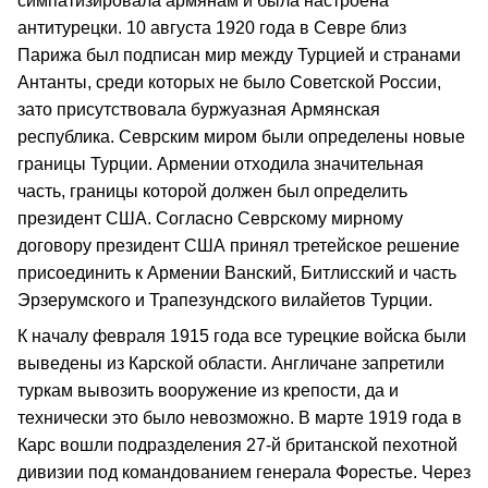
симпатизировала армянам и была настроена
антитурецки. 10 августа 1920 года в Севре близ
Парижа был подписан мир между Турцией и странами
Антанты, среди которых не было Советской России,
зато присутствовала буржуазная Армянская
республика. Севрским миром были определены новые
границы Турции. Армении отходила значительная
часть, границы которой должен был определить
президент США. Согласно Севрскому мирному
договору президент США принял третейское решение
присоединить к Армении Ванский, Битлисский и часть
Эрзерумского и Трапезундского вилайетов Турции.
К началу февраля 1915 года все турецкие войска были
выведены из Карской области. Англичане запретили
туркам вывозить вооружение из крепости, да и
технически это было невозможно. В марте 1919 года в
Карс вошли подразделения 27-й британской пехотной
дивизии под командованием генерала Форестье. Через