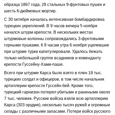
образца 1867 года, 28 стальных 9-фунтовых пушек и
шесть 6-дюймовых мортир.
С 30 октября началась интенсивная бомбардировка
турецких укреплений. В 9 часов вечера 5 ноября
начался штурм крепости. В нескольких местах
штурмовые колонны сопровождались 3-фунтовыми
горными пушками. К 8 часам утра 6 ноября уцелевшие
при штурме турки капитулировали. Удалось бежать
только небольшой группе всадников и коменданту
крепости Гуссейну-Хами-паше.
Всего при штурме Карса было взято в плен 18 тыс.
турецких солдат и офицеров, в том числе начальник
артиллерии крепости Гуссейн-бей. Кроме того,
турецкий гарнизон потерял убитыми и ранеными около
7 тыс. человек. Русские войска взяли всю артиллерию
Карса (303 орудия), несколько тысяч ружей и огромные
склады с различными запасами. Потери войск русского