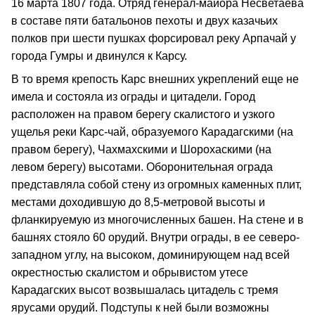
16 марта 1807 года. Отряд генерал-майора Несветаева
в составе пяти батальонов пехоты и двух казачьих
полков при шести пушках форсировал реку Арпачай у
города Гумры и двинулся к Карсу.
В то время крепость Карс внешних укреплений еще не
имела и состояла из ограды и цитадели. Город
расположен на правом берегу скалистого и узкого
ущелья реки Карс-чай, образуемого Карадагскими (на
правом берегу), Чахмахскими и Шорохаскими (на
левом берегу) высотами. Оборонительная ограда
представляла собой стену из огромных каменных плит,
местами доходившую до 8,5-метровой высоты и
фланкируемую из многочисленных башен. На стене и в
башнях стояло 60 орудий. Внутри ограды, в ее северо-
западном углу, на высоком, доминирующем над всей
окрестностью скалистом и обрывистом утесе
Карадагских высот возвышалась цитадель с тремя
ярусами орудий. Подступы к ней были возможны