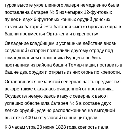
турок высоте укрепленного лагеря немедленно была
поставлена батарея № 5 из четырех 12-фунтовых
пушек и двух 6-фунтовых конных орудий донских
казачьих батарей. Эта батарея «метко бросала ядра в
башни предместья Орта-кепи и в крепость».
Овладение кладбищем и успешные действия вновь
созданной батареи позволили другому отряду под
командованием полковника Бурцева выбить
противника из района башни Темир-паши, поставить в
башне два орудия и открыть из них огонь по крепости.
Остававшаяся незанятой северная часть предместья
вскоре также оказалась очищенной от противника.
Осуществляемую здесь атаку с северных высот
успешно обеспечила батарея № 6 в составе двух
легких орудий, удачно расположенная на выгодной
высоте в 400 м от угловой башни цитадели.
К 8 часам утра 23 июня 1828 года крепость пала.