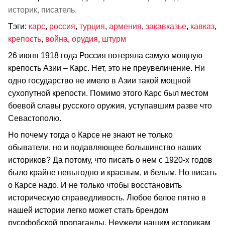
историк, писатель.
Тэги:
карс
,
россия
,
турция
,
армения
,
закавказье
,
кавказ
,
крепость
,
война
,
орудия
,
штурм
26 июня 1918 года Россия потеряла самую мощную
крепость Азии – Карс. Нет, это не преувеличение. Ни
одно государство не имело в Азии такой мощной
сухопутной крепости. Помимо этого Карс был местом
боевой славы русского оружия, уступавшим разве что
Севастополю.
Но почему тогда о Карсе не знают не только
обыватели, но и подавляющее большинство наших
историков? Да потому, что писать о нем с 1920-х годов
было крайне невыгодно и красным, и белым. Но писать
о Карсе надо. И не только чтобы восстановить
историческую справедливость. Любое белое пятно в
нашей истории легко может стать брендом
русофобской пропаганды. Неужели нашим историкам