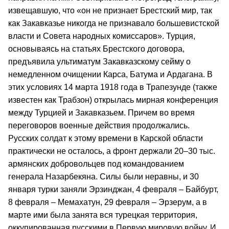
извещавшую, что «он не признает Брестский мир, так
как Закавказье никогда не признавало большевистской
власти и Совета народных комиссаров». Турция,
основываясь на статьях Брестского договора,
предъявила ультиматум Закавказскому сейму о
немедленном очищении Карса, Батума и Ардагана. В
этих условиях 14 марта 1918 года в Трапезунде (также
известен как Трабзон) открылась мирная конференция
между Турцией и Закавказьем. Причем во время
переговоров военные действия продолжались.
Русских солдат к этому времени в Карской области
практически не осталось, а фронт держали 20–30 тыс.
армянских добровольцев под командованием
генерала Назарбекяна. Силы были неравны, и 30
января турки заняли Эрзинджан, 4 февраля – Байбурт,
8 февраля – Мемахатун, 29 февраля – Эрзерум, а в
марте ими была занята вся турецкая территория,
оккупированная русскими в Первую мировую войну. И