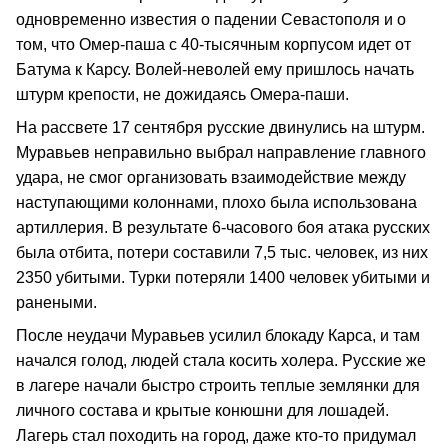
одновременно известия о падении Севастополя и о
том, что Омер-паша с 40-тысячным корпусом идет от
Батума к Карсу. Волей-неволей ему пришлось начать
штурм крепости, не дожидаясь Омера-паши.
На рассвете 17 сентября русские двинулись на штурм.
Муравьев неправильно выбрал направление главного
удара, не смог организовать взаимодействие между
наступающими колоннами, плохо была использована
артиллерия. В результате 6-часового боя атака русских
была отбита, потери составили 7,5 тыс. человек, из них
2350 убитыми. Турки потеряли 1400 человек убитыми и
ранеными.
После неудачи Муравьев усилил блокаду Карса, и там
начался голод, людей стала косить холера. Русские же
в лагере начали быстро строить теплые землянки для
личного состава и крытые конюшни для лошадей.
Лагерь стал походить на город, даже кто-то придумал