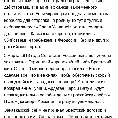
стороны комиссаров Центральной рады, легально
действовавших в армии с санкции Временного
правительства. Если украинцам предлагали места на
кораблях для отправки на родину, то тут и туляк, и
сибиряк заорут: «Слава Украине!» Кстати, солдаты,
драпавшие с Кавказского фронта, отличились
убийствами и грабежами в Феодосии, Керчи и других
российских портах.
3 марта 1918 года Советская России была вынуждена
заключить с Германией «препохабнейший» Брестский
мир. Статья 4 мирного договора гласила: «Россия
сделает все, что в ее силах, чтобы обеспечить скорый
вывод войск из западных провинций Анатолии и их
возвращение Турции. Ардаган, Карс и Батум будут
незамедлительно освобождены от российских войск».
В этом договоре Армения ни разу не упоминалась.
Закавказский сейм не признал Брестский договор и
направил на имя Совнаркома в Петроград телеграмму,