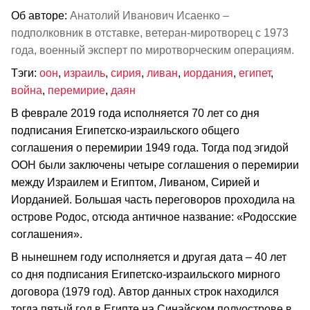
Об авторе:
Анатолий Иванович Исаенко –
подполковник в отставке, ветеран-миротворец с 1973
года, военный эксперт по миротворческим операциям.
Тэги:
оон
,
израиль
,
сирия
,
ливан
,
иордания
,
египет
,
война
,
перемирие
,
даян
В феврале 2019 года исполняется 70 лет со дня
подписания Египетско-израильского общего
соглашения о перемирии 1949 года. Тогда под эгидой
ООН были заключены четыре соглашения о перемирии
между Израилем и Египтом, Ливаном, Сирией и
Иорданией. Большая часть переговоров проходила на
острове Родос, отсюда античное название: «Родосские
соглашения».
В нынешнем году исполняется и другая дата – 40 лет
со дня подписания Египетско-израильского мирного
договора (1979 год). Автор данных строк находился
тогда пятый год в Египте на Синайском полуострове в