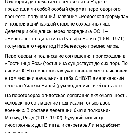
В истории дипломатии переговоры на Родосе
представляли собой особый формат переговорного
процесса, получивший название «Родосская формула»
и позволявший каждой стороне сохранить лицо.
Делегации общались через посредника ООН –
американского дипломата Ральфа Банча (1904–1971),
получившего через год Нобелевскую премию мира.
Переговоры и подписание соглашения происходили в
«Гостинице Роз» (гостиница существует до сих пор). По
линии ООН в переговорах участвовали десять человек,
в том числе и начальник штаба ОНВУП американский
генерал Уильям Рилей (руководил миссией пять лет).
На переговорах египетская делегация включала шесть
человек, но соглашение подписали только двое
военных. В составе делегации был и полковник
Махмуд Риад (1917–1992), будущий министр
иностранных дел Египта, и секретарь Лиги арабских
государств.