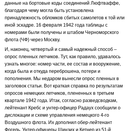
данные на бортовые коды соединений Люфтваффе,
благодаря чему могла быть установлена
принадлежность обломков сбитых самолетов к той или
иной эскадре. 16 февраля 1942 года таблицы с
номерами были получены и штабом Черноморского
флота (ЧФ) через Москву.
И, наконец, четвертый и самый надежный способ –
опрос пленных летчиков. Тут, как правило, удавалось
узнать многое: номер части, ее состав и вооружение,
когда была и откуда переброшена, потери и
пополнения. Мы недаром вынесли опрос пленных в
заголовок статьи. Вот краткая справка по результатам
опросов немецких летчиков, плененных в третьем
квартале 1942 года. Итак, согласно разведсводкам,
лейтенант Кребс и унтер-офицер Радаух сообщили о
дислокации и схеме управления немецкого 4-го
Воздушного флота. Их дополнил обер-лейтенант
Фогель. Унтер-офицеры Шинзих и Кетнер из 51-й