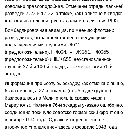
довольно правдоподобная. Отмечены отряды дальней
разведки 2./22 и 4./122, а также, как написано в сводке,
«разведывательной группы дальнего действия РГК».
Бомбардировочная авиация, по мнению флотских
разведчиков, была представлена следующими
подразделениями: группами I./KG1
(предположительно), III./KG4, I–III./KG51, II./KG55
(предположительно) и III./KG55, неустановленной
группой 27-й и 100-й эскадр, а также частями 76-й
эскадры.
Информация про «сотую» эскадру, как отмечено выше,
была верной, а 27-я эскадра (штаб и две группы)
базировалась на Мелитополь (в сводке указан
Мариуполь). Наличие 76-й эскадры указано ошибочно,
соединение покинуло советско-германский фронт еще
в ноябре 1942 года. Однако интересно, что ее
вторичное «появление» здесь в феврале 1943 года