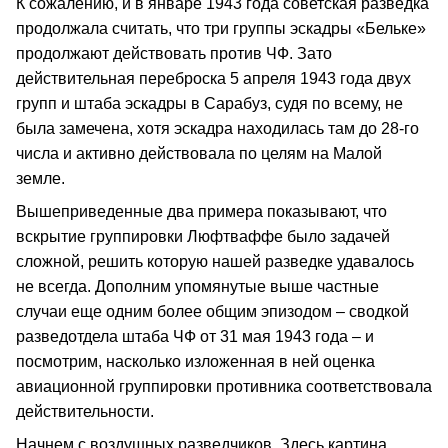
К сожалению, и в январе 1943 года советская разведка
продолжала считать, что три группы эскадры «Бельке»
продолжают действовать против ЧФ. Зато
действительная переброска 5 апреля 1943 года двух
групп и штаба эскадры в Сарабуз, судя по всему, не
была замечена, хотя эскадра находилась там до 28-го
числа и активно действовала по целям на Малой
земле.
Вышеприведенные два примера показывают, что
вскрытие группировки Люфтваффе было задачей
сложной, решить которую нашей разведке удавалось
не всегда. Дополним упомянутые выше частные
случаи еще одним более общим эпизодом – сводкой
разведотдела штаба ЧФ от 31 мая 1943 года – и
посмотрим, насколько изложенная в ней оценка
авиационной группировки противника соответствовала
действительности.
Начнем с воздушных разведчиков. Здесь картина