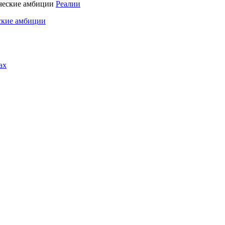
Реалии
ские амбиции
ах