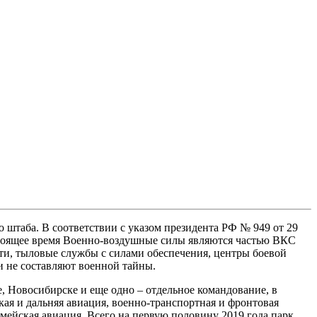
 штаба. В соответствии с указом президента РФ № 949 от 29
астоящее время Военно‑воздушные силы являются частью ВКС
ти, тыловые службы с силами обеспечения, центры боевой
и не составляют военной тайны.
, Новосибирске и еще одно – отдельное командование, в
кая и дальняя авиация, военно‑транспортная и фронтовая
мейская авиация. Всего на первую половину 2019 года парк