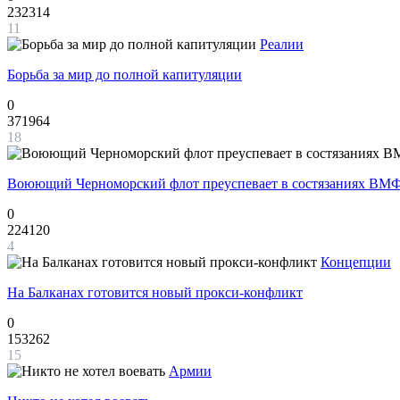
232314
11
Реалии
Борьба за мир до полной капитуляции
0
371964
18
Воюющий Черноморский флот преуспевает в состязаниях ВМФ
0
224120
4
Концепции
На Балканах готовится новый прокси-конфликт
0
153262
15
Армии