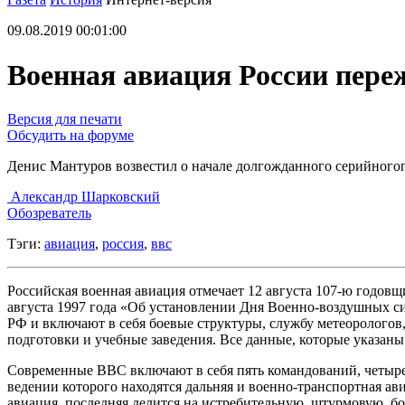
09.08.2019 00:01:00
Военная авиация России пере
Версия для печати
Обсудить на форуме
Денис Мантуров возвестил о начале долгожданного серийного
Александр Шарковский
Обозреватель
Тэги:
авиация
,
россия
,
ввс
Российская военная авиация отмечает 12 августа 107‑ю годовщ
августа 1997 года «Об установлении Дня Военно‑воздушных с
РФ и включают в себя боевые структуры, службу метеорологов
подготовки и учебные заведения. Все данные, которые указаны
Современные ВВС включают в себя пять командований, четыре 
ведении которого находятся дальняя и военно‑транспортная ав
авиация, последняя делится на истребительную, штурмовую, бо