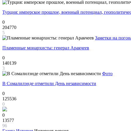
Турция: имперское прошлое, военный потенциал, геополитиче
0
204770
5
Заметки на погон
Пламенные монархисты: генерал Аракчеев
0
140139
3
Фото
В Сомалилэнде отметили День независимости
0
125536
0
0
13577
96
Газета
История
Интернет-версия