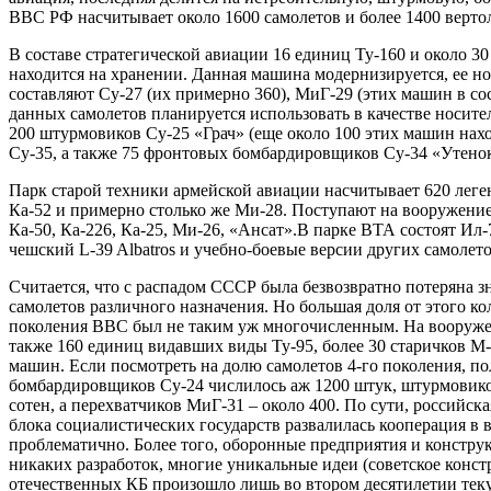
ВВС РФ насчитывает около 1600 самолетов и более 1400 верто
В составе стратегической авиации 16 единиц Ту‑160 и около 
находится на хранении. Данная машина модернизируется, ее н
составляют Су‑27 (их примерно 360), МиГ-29 (этих машин в со
данных самолетов планируется использовать в качестве носит
200 штурмовиков Су‑25 «Грач» (еще около 100 этих машин нах
Су‑35, а также 75 фронтовых бомбардировщиков Су‑34 «Утено
Парк старой техники армейской авиации насчитывает 620 лег
Ка‑52 и примерно столько же Ми‑28. Поступают на вооружение
Ка‑50, Ка‑226, Ка‑25, Ми‑26, «Ансат».В парке ВТА состоят И
чешский L‑39 Albatros и учебно‑боевые версии других самолето
Считается, что с распадом СССР была безвозвратно потеряна з
самолетов различного назначения. Но большая доля от этого к
поколения ВВС был не таким уж многочисленным. На вооружени
также 160 единиц видавших виды Ту‑95, более 30 старичков М
машин. Если посмотреть на долю самолетов 4-го поколения, п
бомбардировщиков Су‑24 числилось аж 1200 штук, штурмовиков
сотен, а перехватчиков МиГ‑31 – около 400. По сути, российск
блока социалистических государств развалилась кооперация в
проблематично. Более того, оборонные предприятия и констру
никаких разработок, многие уникальные идеи (советское конс
отечественных КБ произошло лишь во втором десятилетии теку