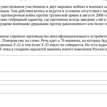
я существования участвовали в двух мировых войнах и военных 
нным. Там действия велись и ведутся в условиях отсутствия у 
раткосрочная война против грузинской армии в августе 2008 го
лько гибридный характер, где противник всегда заведомо слаб 
дущими военными державами против равнозначного или более си
анное серийное производство многофункционального истребителя
Поверим ему на слово. Речь идет о 76 машинах, на которых буд
денных F‑22 и тем более F‑35 никто не собирается. Но есть над
А пока в создании крылатой машины нового поколения Россия п