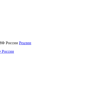
Реалии
 России