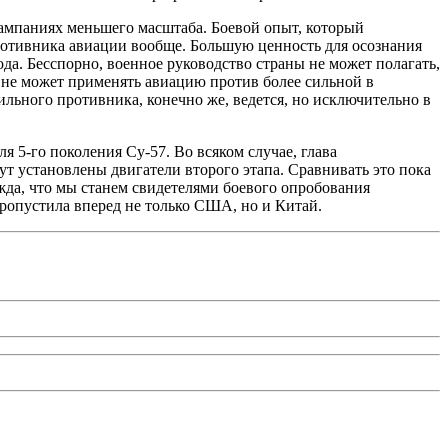
кампаниях меньшего масштаба. Боевой опыт, который
противника авиации вообще. Большую ценность для осознания
да. Бесспорно, военное руководство страны не может полагать,
и не может применять авиацию против более сильной в
льного противника, конечно же, ведется, но исключительно в
 5-го поколения Су‑57. Во всяком случае, глава
ут установлены двигатели второго этапа. Сравнивать это пока
ежда, что мы станем свидетелями боевого опробования
ропустила вперед не только США, но и Китай.