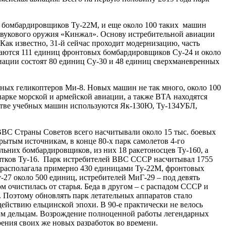
ей бомбардировщиков Ту‑22М, и еще около 100 таких машин
рзвукового оружия «Кинжал». Основу истребительной авиации
Как известно, 31‑й сейчас проходит модернизацию, часть
таются 111 единиц фронтовых бомбардировщиков Су-24 и около
виации состоят 80 единиц Су‑30 и 48 единиц сверхманевренных
ных геликоптеров Ми‑8. Новых машин не так много, около 100
арке морской и армейской авиации, а также ВТА находятся
честве учебных машин используются Як‑130Ю, Ту‑134УБЛ,
 ВВС Страны Советов всего насчитывали около 15 тыс. боевых
рытым источникам, в конце 80‑х парк самолетов 4‑го
льних бомбардировщиков, из них 18 ракетоносцев Ту‑160, а
есятков Ту‑16. Парк истребителей ВВС СССР насчитывал 1755
ия располагала примерно 430 единицами Ту‑22М, фронтовых
27 около 500 единиц, истребителей МиГ‑29 – под девять
м очистилась от старья. Беда в другом – с распадом СССР и
. Поэтому обновлять парк летательных аппаратов стало
ействию ельцинской эпохи. В 90‑е практически не велось
ским дельцам. Возрождение полноценной работы легендарных
ения своих же новых разработок во времени.