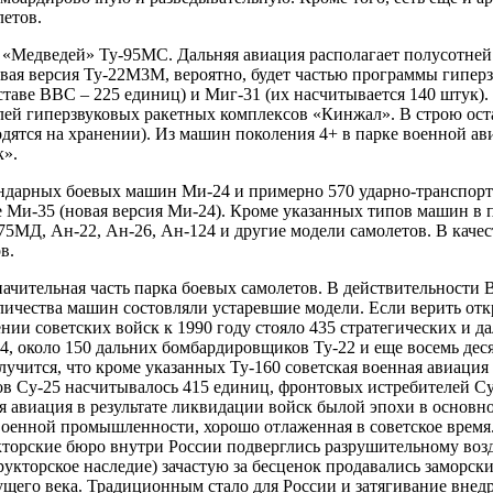
летов.
30 «Медведей» Ту‑95МС. Дальняя авиация располагает полусотн
овая версия Ту‑22М3М, вероятно, будет частью программы гипе
ставе ВВС – 225 единиц) и Миг‑31 (их насчитывается 140 штук). 
елей гиперзвуковых ракетных комплексов «Кинжал». В строю ос
одятся на хранении). Из машин поколения 4+ в парке военной а
к».
ендарных боевых машин Ми‑24 и примерно 570 ударно‑транспорт
 Ми‑35 (новая версия Ми‑24). Кроме указанных типов машин в п
л‑75МД, Ан‑22, Ан‑26, Ан‑124 и другие модели самолетов. В ка
в.
начительная часть парка боевых самолетов. В действительности
оличества машин состовляли устаревшие модели. Если верить отк
и советских войск к 1990 году стояло 435 стратегических и да
‑4, около 150 дальних бомбардировщиков Ту‑22 и еще восемь д
олучится, что кроме указанных Ту‑160 советская военная авиац
 Су‑25 насчитывалось 415 единиц, фронтовых истребителей Су‑
ая авиация в результате ликвидации войск былой эпохи в основно
 военной промышленности, хорошо отлаженная в советское время
кторские бюро внутри России подверглись разрушительному возд
трукторское наследие) зачастую за бесценок продавались замор
щего века. Традиционным стало для России и затягивание внедр