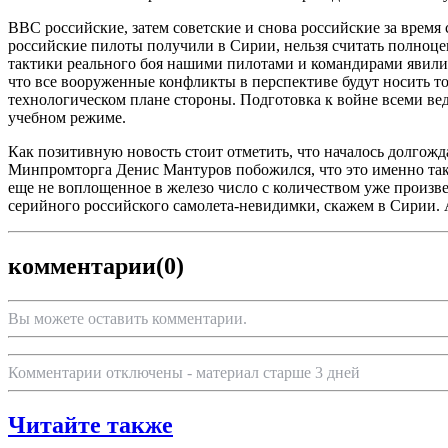
ВВС российские, затем советские и снова российские за врем
российские пилоты получили в Сирии, нельзя считать полноце
тактики реального боя нашими пилотами и командирами явили к
что все вооруженные конфликты в перспективе будут носить то
технологическом плане стороны. Подготовка к войне всеми ве
учебном режиме.
Как позитивную новость стоит отметить, что началось долгожд
Минпромторга Денис Мантуров побожился, что это именно так. 
еще не воплощенное в железо число с количеством уже произве
серийного российского самолета-невидимки, скажем в Сирии. 
комментарии
(0)
Вы можете оставить комментарии.
Комментарии отключены - материал старше 3 дней
Читайте также