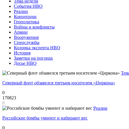
Тема недели
События НВО
Реалии
Концепции
Геополитика
Войны и конфликты
Армии
Вооружения
Спецслужбы
Колонка эксперта НВО
История
Заметки на погонах
Досье НВО
Тем
Северный флот обзавелся третьим носителем «Циркона»
0
170823
8
Реалии
Российские бомбы умнеют и набирают вес
0