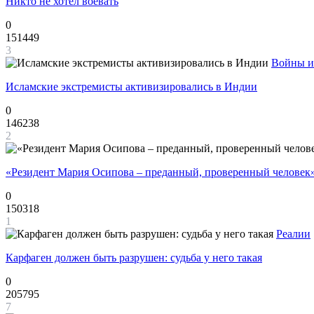
Никто не хотел воевать
0
151449
3
Войны и
Исламские экстремисты активизировались в Индии
0
146238
2
«Резидент Мария Осипова – преданный, проверенный человек
0
150318
1
Реалии
Карфаген должен быть разрушен: судьба у него такая
0
205795
7