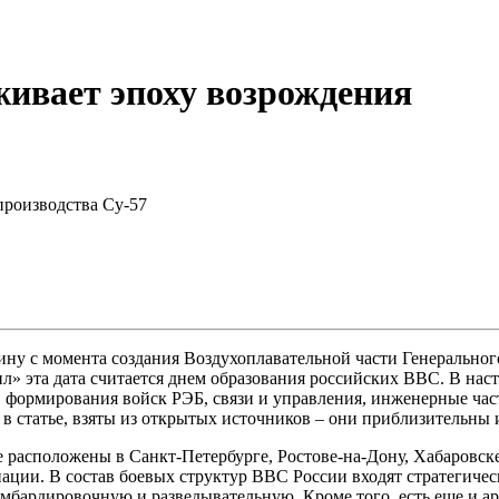
живает эпоху возрождения
производства Су-57
ину с момента создания Воздухоплавательной части Генерального
ил» эта дата считается днем образования российских ВВС. В н
, формирования войск РЭБ, связи и управления, инженерные час
 в статье, взяты из открытых источников – они приблизительны 
расположены в Санкт‑Петербурге, Ростове‑на‑Дону, Хабаровске
иации. В состав боевых структур ВВС России входят стратегичес
мбардировочную и разведывательную. Кроме того, есть еще и ар