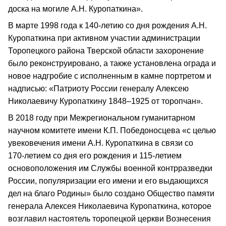
доска на могиле А.Н. Куропаткина».
В марте 1998 года к 140‑летию со дня рождения А.Н.
Куропаткина при активном участии администрации
Торопецкого района Тверской области захоронение
было реконструировано, а также установлена ограда и
новое надгробие с исполненным в камне портретом и
надписью: «Патриоту России генералу Алексею
Николаевичу Куропаткину 1848–1925 от торопчан».
В 2018 году при Межрегиональном гуманитарном
научном комитете имени К.П. Победоносцева «с целью
увековечения имени А.Н. Куропаткина в связи со
170‑летием со дня его рождения и 115‑летием
основоположения им Службы военной контрразведки
России, популяризации его имени и его выдающихся
дел на благо Родины» было создано Общество памяти
генерала Алексея Николаевича Куропаткина, которое
возглавил настоятель торопецкой церкви Вознесения