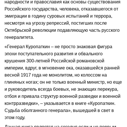
народности и православия как основы существования
Российского государства, человека, отказавшегося от
эмиграции в годину суровых испытаний и террора,
несмотря на угрозу репрессий, постигших после
Октябрьской революции подавляющую часть русского
генералитета.
«Генерал Куропаткин – не просто знаковая фигура
эпохи поступательного развития и обвального
крушения 300-летней Российской романовской
империи, вдруг, в мгновение ока, оказавшейся ранней
весной 1917 года не монолитом, но колоссом на
глиняных ногах; он не только военный министр, но еще
и руководитель всегда боевых, не знающих перекура,
отбоя и привала структур военной разведки и военной
контрразведки», – указывается в книге «Куропаткин.
Судьба оболганного генерала», вышедшей в свет в
этом году.
Данная книга является на сегодня если и не первым,