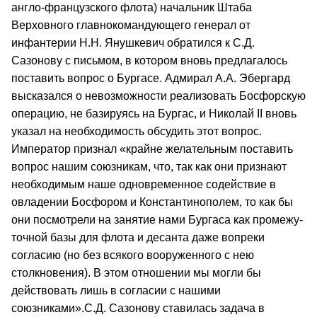
англо‑французского флота) начальник Штаба
Верховного главнокомандующего генерал от
инфантерии Н.Н. Янушкевич обратился к С.Д.
Сазонову с письмом, в котором вновь предлагалось
поставить вопрос о Бургасе. Адмирал А.А. Эбергард
высказался о невозможности реализовать Босфорскую
операцию, не базируясь на Бургас, и Николай II вновь
указал на необходи­мость обсудить этот вопрос.
Император признал «крайне желательным поставить
вопрос нашим союзникам, что, так как они признают
необходи­мым наше одновременное содействие в
овладении Босфором и Константи­нополем, то как бы
они посмотрели на занятие нами Бургаса как промежу­
точной базы для флота и десанта даже вопреки
согласию (но без всякого вооруженного с нею
столкновения). В этом отношении мы могли бы
действовать лишь в согласии с нашими
союзниками».С.Д. Сазонову ставилась задача в