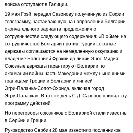
войска отступают в Галиции.
19 мая Грэй передал Сазонову полученную из Софии
телеграмму, настаивающую на направлении Болгарии
окончательного варианта предложения о
сотрудничестве следующего содержания: «В обмен на
сотрудни­чество Болгарии против Турции союзные
державы соглашаются на немед­ленную оккупацию и
владение Болгарией Фракии до линии Энос‑Мидия.
Союзные державы гарантируют Болгарии по
окончании войны часть Македо­нии между нынешними
границами Греции и Болгарии и линией
Эгри‑Паланка‑Сопот‑Охрида, включая город
Эгри‑Паланка». В тот же день С.Д. Сазонов принял эту
программу действий.
Но переговоры союзников с Болгарией стали известны
в Сербии и Греции.
Руководство Сербии 28 мая известило посланников