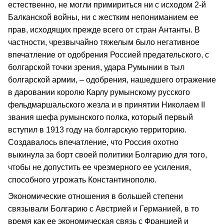
естественно, не могли примириться ни с исходом 2‑й
Балканской войны, ни с жестким непониманием ее
прав, исходящих прежде всего от стран Антанты. В
частности, чрезвычайно тяжелым было негативное
впечатление от одобрения Россией предательского, с
болгарской точки зрения, удара Румынии в тыл
болгарской армии, – одобрения, нашедшего отражение
в даровании королю Карлу румынскому русского
фельдмаршальского жезла и в принятии Николаем II
звания шефа румынского полка, кото­рый первый
вступил в 1913 году на болгарскую территорию.
Создавалось впечатление, что Россия охотно
выкинула за борт своей политики Болгарию для того,
чтобы не допустить ее чрезмерного ее усиления,
способного угрожать Константинополю.
Экономические отношения в большей степени
связывали Болгарию с Австрией и Германией, в то
время как ее экономическая связь с Францией и