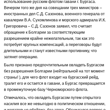
использование русским флотом гавани г. Бургаса.
Вечером того же дня на совещании трех министров –
иностранных дел С.Д. Сазонова, военного генерала от
кавалерии В.А. Сухомлинова и морского адмирала И.К.
Григоровича – С.Д. Сазонов заявил, что считает
обращение к Болгарии за соответ­ствующим
разрешением крайне нежелательным, так как это
потребует крупных компенсаций, а переговоры будут
длительными и станут известными противнику, что
затянет операцию.
Было признано предпочтительным овладеть Бургасом
без разрешения Болгарии (нейтральной на тот момент
страны! ), для чего флот входит на бургасский рейд,
тралит его и остается в гавани, а Бургас превращается
в промежуточную базу Черноморского флота.
Отмечалось, что овладеть Бургасом путем открытого
насилия все же невыгодно в политическом отношении,
и желательно обойтись без этого. Обсуждался вопрос о