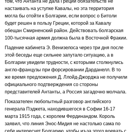
том, что Антанта не дала Греции обязательств не
настаивать на уступке Кавалы, но эта территория
могла бы отойти к Бол­гарии, если вопрос о Битоли
будет решен в пользу Греции, которой за Кавалу
обещан Смирненский район. Действовать болгарская
100‑тысячная армия должна была в Восточной Фракии.
Падение кабинета Э. Венизелоса через три дня после
этой беседы еще сильнее запутало ситуацию, а в
Болгарии увидели трудности, с которыми столкнулись
англо‑французы при форсировании Дарданелл. В то
же время предло­жения Д. Ллойд‑Джорджа не получили
официального подтверждения со сто­роны
представителей Антанты, а Россия загадочно молчала.
Показателен любопытный разговор английского
генерала Пэджета, находившегося в Софии 16‑17
марта 1915 года, с королем Фердинандом. Король
заявил, что линия Энос‑Мидия не настолько сама по
себе интересует Болгарию, чтобы из‑за этого воевать с