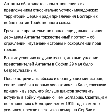
Антанты об отрицательном отношении к их
предложениям относительно уступок македон­ских
территорий Сербии ради привлечения Болгарии к
войне против Тройственного союза.
Греческое правительство пошло еще дальше, заявив
держа­вам Антанты торжественный протест – об
ограблении, из­увечении страны и оскорбле­нии прав
греков.
В таких условиях неудивительно, что выступление
представителей Антанты в Софии 29 мая было
безрезультатным.
После встречи английских и французских министров,
состоявшейся в первых числах июля в Кале, союзники
пришли к выводу, что больше шансов заставить
вступить в войну Румынию, чем Болгарию. Скептицизм
по отношению к Болгарии летом 1915 года заметно
усилился, прежде всего из‑за демарша Сербии и