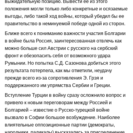
выжидательную позицию. Вывести ее из этого
положения могли только либо конкретные и осязаемые
выгоды, либо такой ход войны, который убедил бы ее
правительство в неминуемой победе одной из сторон.
Ближе всего к пониманию важности участия Болгарии
в войне была Россия, заинтересованная отвлечь как
можно больше сил Австрии с русского на сербский
фронт и обезопасить себя от возможного удара
Румынии. Но попытка С.Д. Сазонова добиться этого
результата потерпела, как мы отметили, неудачу
прежде всего из‑за сопротивления Э. Грэя и
поддержанного им упрямства Сербии и Греции.
Вступление Турции в войну сразу осложнило вопрос и
привело к новым переговорам между Россией и
Болгарией – известие о Русско‑турецкой войне
вызвало в Софии большое возбуждение. Наиболее
влиятельные оппозиционные партии (демократы,
народники, радикалы) высказались за при­соединение