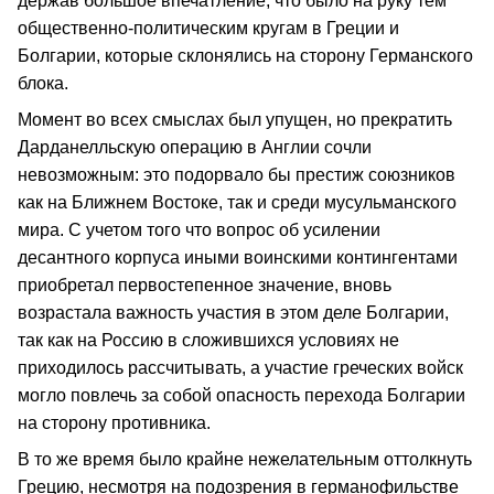
держав большое впечатле­ние, что было на руку тем
общественно‑политическим кругам в Греции и
Болгарии, которые склонялись на сторону Германского
блока.
Момент во всех смыслах был упущен, но прекратить
Дарданелльскую операцию в Англии сочли
невозможным: это подорвало бы престиж союзников
как на Ближнем Востоке, так и среди мусульманского
мира. С учетом того что вопрос об усилении
десантного корпуса иными воинскими контингентами
приобретал первостепенное значение, вновь
возрастала важность участия в этом деле Болгарии,
так как на Россию в сложившихся условиях не
приходилось рассчитывать, а участие греческих войск
могло повлечь за со­бой опасность перехода Болгарии
на сторону противника.
В то же время было крайне нежелательным оттолкнуть
Грецию, несмотря на подозрения в германофильстве