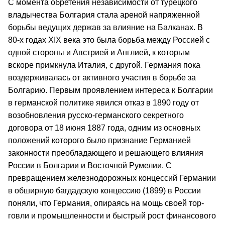
С момента обретения независимости от турецкого
владычества Болгария стала ареной напряженной
борьбы ведущих держав за влияние на Балканах. В
80‑х годах XIX века это была борьба между Россией с
одной стороны и Австрией и Англией, к которым
вскоре примкнула Италия, с другой. Германия пока
воздерживалась от активного участия в борьбе за
Болгарию. Первым проявлением интереса к Болгарии
в германской политике явился отказ в 1890 году от
возобновления русско‑германского секретного
договора от 18 июня 1887 года, одним из основных
положений которого было признание Гер­манией
законности преобладающего и решающего влияния
России в Бол­гарии и Восточной Румелии. С
превращением железнодорож­ных концессий Германии
в обширную багдадскую концессию (1899) в Рос­сии
поняли, что Германия, опираясь на мощь своей тор­
говли и промышленности и быстрый рост финансового