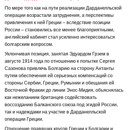
По мере того как на пути реализации Дарданелльской
операции возрастали затруднения, а перспективы
привлечения к ней Греции – вследствие позиции
России – становились все менее благоприятными,
английский кабинет стал усиленно интересоваться
болгарским вопросом.
Уклончивая позиция, занятая Эдуардом Грэем в
августе 1914 года по отношению к попытке Сергея
Сазонова привлечь Болгарию на сторону Антанты
путем обеспе­чения ей серьезных компенсаций со
стороны Сербии, Греции, Румынии и обещания ей
Восточной Фракии до линии Энос‑Мидия, объяснялась
как нежеланием британцев содействовать
воссозданию Балканского союза под эгидой России,
так и надеждами на участие в Дарданелльской
операции Греции.
Отношение правящих кругов Гре­ции к Болгарии и