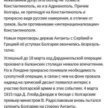
нежеланием допустить болгар не только в
Константино­поль, но и в Адрианополь. Причем
болгары, не претендуя на Константинополь и
прекрасно видя русские намерения, в отличие от
греков, были противниками «интернационализации»
Константинополя.
Новые переговоры держав Антанты с Сербией и
Грецией об уступках Болгарии окончились безрезуль­
татно.
Успешный до 18 марта ход Дарданелльской операции
произвел в балканских столицах немалое впечатление.
Но в Лон­доне прекрасно понимали необходимость
сухопутной операции, в связи с чем на фоне провала
надежд на греческий десант появился интерес к
участию болгарской армии в этих событиях. 4 марта
1915 года Д. Ллойд‑Джордж в беседе с болгарским
премьер‑министром В. Радославовым вновь пытался
склонить Болгарию на сторону Антанты.