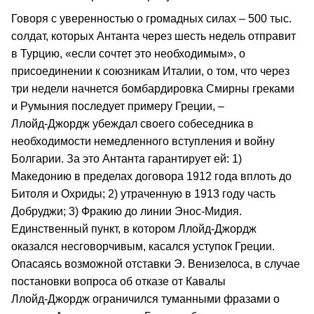
Говоря с уверенностью о громадных силах – 500 тыс.
солдат, которых Антанта через шесть недель отправит
в Турцию, «если сочтет это необходимым», о
присоединении к союзникам Италии, о том, что через
три недели начнется бомбардировка Смирны греками
и Румыния последует примеру Греции, –
Ллойд‑Джордж убеждал своего собеседника в
необходимости немедленного вступления и войну
Болгарии. За это Антанта гарантирует ей: 1)
Македонию в пределах договора 1912 года вплоть до
Битоля и Охриды; 2) утраченную в 1913 году часть
Добруджи; 3) Фракию до линии Энос‑Мидия.
Единственный пункт, в котором Ллойд‑Джордж
оказался несговорчивым, касался уступок Греции.
Опасаясь возможной отставки Э. Венизелоса, в случае
постановки вопроса об отказе от Кавалы
Ллойд‑Джордж ограничился туманными фразами о