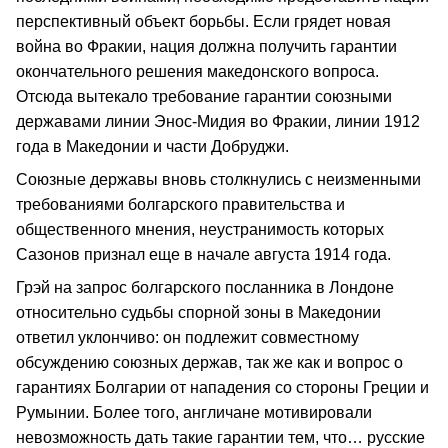
перспективный объект борьбы. Если грядет новая
война во Фракии, нация должна полу­чить гарантии
окончательного решения македонского вопроса.
Отсюда вытекало требование га­рантии союзными
державами линии Энос‑Мидия во Фракии, линии 1912
года в Маке­донии и части Добруджи.
Союзные державы вновь столкнулись с неизменными
требованиями болгарского правительства и
общественного мнения, неустранимость которых
Сазонов признал еще в начале августа 1914 года.
Грэй на запрос болгарского послан­ника в Лондоне
относительно судьбы спорной зоны в Македонии
ответил уклончиво: он подлежит совместному
обсуждению союзных держав, так же как и вопрос о
гарантиях Болгарии от нападения со стороны Греции и
Румынии. Более того, англичане мотивировали
невозможность дать такие гарантии тем, что… русские