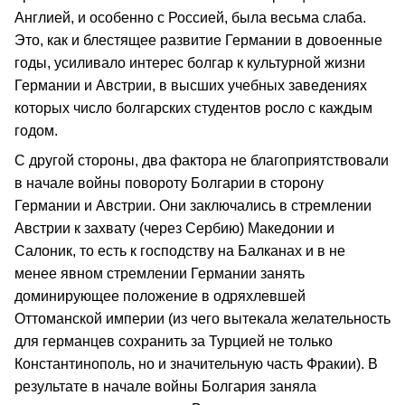
Англией, и особенно с Рос­сией, была весьма слаба.
Это, как и блестящее разви­тие Германии в довоенные
годы, усиливало интерес болгар к культурной жизни
Германии и Австрии, в высших учебных заве­дениях
которых число болгарских студентов росло с каждым
годом.
С другой стороны, два фактора не благо­приятствовали
в начале войны повороту Болгарии в сторону
Германии и Австрии. Они заключались в стремлении
Австрии к захвату (через Сербию) Македонии и
Салоник, то есть к господ­ству на Балканах и в не
менее явном стремлении Германии занять
доминирующее положение в одряхлевшей
Оттоманской империи (из чего вытекала желательность
для германцев сохранить за Турцией не только
Константинополь, но и значительную часть Фракии). В
результате в начале войны Болгария заняла