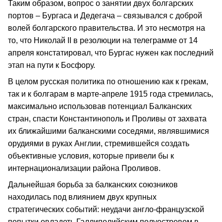
Таким образом, вопрос о занятии двух болгарских
портов – Бургаса и Дедегача – связывался с доброй
волей болгарского правительства. И это несмотря на
то, что Николай II в резолюции на телеграмме от 14
апреля констатировал, что Бур­гас нужен как последний
этап на пути к Босфору.
В целом русская политика по отношению как к гре­кам,
так и к болгарам в марте‑апреле 1915 года стремилась,
максимально использовав потенциал Балканских
стран, спасти Константинополь и Проливы от захвата
их ближайшими балканскими соседями, являвшимися
орудиями в руках Англии, стремившейся создать
объективные условия, которые привели бы к
интернационализации района Проливов.
Дальнейшая борьба за балканских союзников
находилась под влиянием двух крупных
стратегических событий: неудачи англо‑французской
попытки овладеть Галлиполийским полуостро­вом в