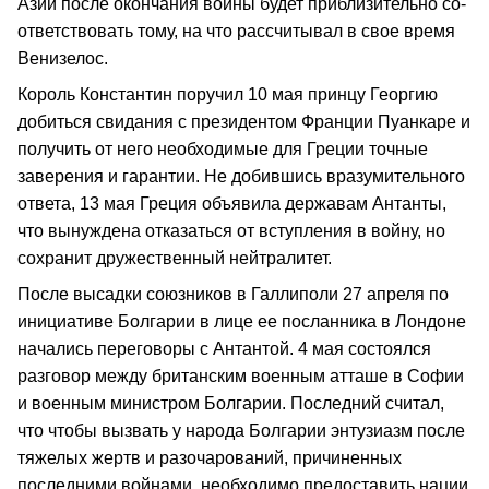
Азии после окончания войны будет приблизительно со­
ответствовать тому, на что рассчитывал в свое время
Венизелос.
Король Константин поручил 10 мая принцу Георгию
добиться свидания с президентом Франции Пуанкаре и
полу­чить от него необходимые для Греции точные
заверения и гарантии. Не добившись вразумительного
ответа, 13 мая Греция объявила державам Антанты,
что вынуждена отказаться от вступления в войну, но
сохранит дружественный нейтралитет.
После высадки союзников в Галлиполи 27 апреля по
инициативе Болгарии в лице ее посланника в Лондоне
начались переговоры с Антантой. 4 мая состоялся
разговор между бри­танским военным атташе в Софии
и военным министром Болгарии. Последний считал,
что чтобы вызвать у народа Болгарии энтузиазм после
тяжелых жертв и разочарований, причиненных
последними войнами, необходимо предоставить нации