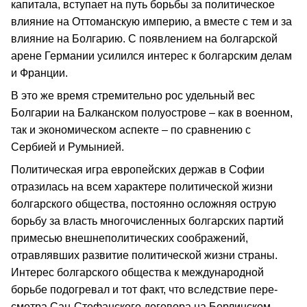
капитала, вступает на путь борьбы за политическое
влияние на Отто­манскую империю, а вместе с тем и за
влияние на Болгарию. С появлением на болгарской
арене Германии усилился интерес к болгарским делам
и Франции.
В это же время стремительно рос удельный вес
Болгарии на Балканском полуострове – как в военном,
так и экономическом аспекте – по сравнению с
Сербией и Румынией.
Политическая игра европейских держав в Софии
отразилась на всем характере политической жизни
болгарского общества, постоянно осложняя острую
борьбу за власть многочисленных болгарских партий
примесью внешне­политических соображений,
отравлявших развитие поли­тической жизни страны.
Интерес болгарского общества к между­народной
борьбе подогревал и тот факт, что вследствие пере­
смотра Сан‑Стефанского договора на Берлинском