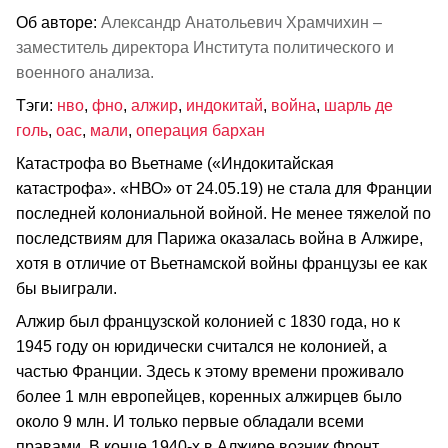
Об авторе:
Александр Анатольевич Храмчихин –
заместитель директора Института политического и
военного анализа.
Тэги:
нво
,
фно
,
алжир
,
индокитай
,
война
,
шарль де
голь
,
оас
,
мали
,
операция бархан
Катастрофа во Вьетнаме («Индокитайская
катастрофа». «НВО» от 24.05.19) не стала для Франции
последней колониальной войной. Не менее тяжелой по
последствиям для Парижа оказалась война в Алжире,
хотя в отличие от Вьетнамской войны французы ее как
бы выиграли.
Алжир был французской колонией с 1830 года, но к
1945 году он юридически считался не колонией, а
частью Франции. Здесь к этому времени проживало
более 1 млн европейцев, коренных алжирцев было
около 9 млн. И только первые обладали всеми
правами. В конце 1940‑х в Алжире возник Фронт