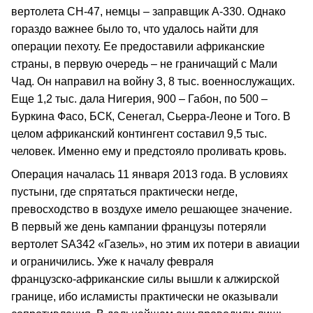
вертолета СН‑47, немцы – заправщик А‑330. Однако
гораздо важнее было то, что удалось найти для
операции пехоту. Ее предоставили африканские
страны, в первую очередь – не граничащий с Мали
Чад. Он направил на войну 3, 8 тыс. военнослужащих.
Еще 1,2 тыс. дала Нигерия, 900 – Габон, по 500 –
Буркина Фасо, БСК, Сенегал, Сьерра‑Леоне и Того. В
целом африканский контингент составил 9,5 тыс.
человек. Именно ему и предстояло проливать кровь.
Операция началась 11 января 2013 года. В условиях
пустыни, где спрятаться практически негде,
превосходство в воздухе имело решающее значение.
В первый же день кампании французы потеряли
вертолет SA342 «Газель», но этим их потери в авиации
и ограничились. Уже к началу февраля
французско‑африканские силы вышли к алжирской
границе, ибо исламисты практически не оказывали