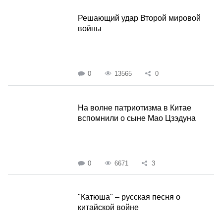
Решающий удар Второй мировой
войны
0
13565
0
На волне патриотизма в Китае
вспомнили о сыне Мао Цзэдуна
0
6671
3
"Катюша" – русская песня о
китайской войне