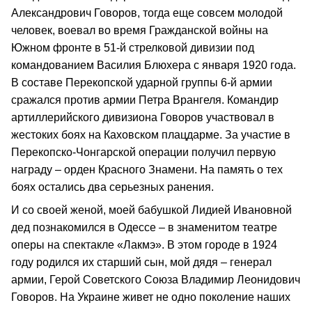
Александрович Говоров, тогда еще совсем молодой
человек, воевал во время Гражданской войны на
Южном фронте в 51-й стрелковой дивизии под
командованием Василия Блюхера с января 1920 года.
В составе Перекопской ударной группы 6-й армии
сражался против армии Петра Врангеля. Командир
артиллерийского дивизиона Говоров участвовал в
жестоких боях на Каховском плацдарме. За участие в
Перекопско-Чонгарской операции получил первую
награду – орден Красного Знамени. На память о тех
боях остались два серьезных ранения.
И со своей женой, моей бабушкой Лидией Ивановной
дед познакомился в Одессе – в знаменитом театре
оперы на спектакле «Лакмэ». В этом городе в 1924
году родился их старший сын, мой дядя – генерал
армии, Герой Советского Союза Владимир Леонидович
Говоров. На Украине живет не одно поколение наших