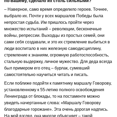
по-вашему, сделало их столь сильными?
– Наверное, само время определило героев. Точнее,
выбрало их. Почти у всех маршалов Победы была
непростая судьба. Им пришлось пройти через
множество испытаний – революции, бесконечные
войны, репрессии. Выходцы из простых семей, они
сами себя создавали, и это их стремление выбиться в
люди воспитало в них железную самодисциплину,
стремление к знаниям, огромную работоспособность,
стальную выдержку, личное мужество. Для деда всегда
был примером его отец – бурлак, сумевший
самостоятельно научиться читать и писать.
Если поближе подойти к памятнику маршалу Говорову,
установленному к 55-летию полного освобождения
Ленинграда от блокады, то на постаменте можно
увидеть начертанные слова: «Маршалу Говорову
благодарные горожане». Эта очень дорогая надпись.
На мой взгляд, она многое объясняет – такой