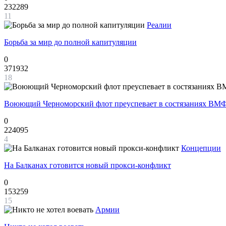
232289
11
Реалии
Борьба за мир до полной капитуляции
0
371932
18
Воюющий Черноморский флот преуспевает в состязаниях ВМФ
0
224095
4
Концепции
На Балканах готовится новый прокси-конфликт
0
153259
15
Армии