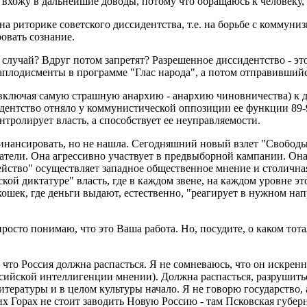
 вхожу в дальнейшие доводы, потому что обращаюсь к человеку,
а риторике советского диссидентства, т.е. на борьбе с коммуни
овать сознание.
 случай? Вдруг потом запретят? Разрешенное диссидентство - эт
плодисменты в программе "Глас народа", а потом отправившийся
(включая самую страшную анархию - анархию чиновничества) к д
идентство отняло у коммунистической оппозиции ее функции 89-
нтролирует власть, а способствует ее неуправляемости.
 финансировать, но не нашла. Сегодняшний новый взлет "Свобод
датели. Она агрессивно участвует в предвыборной кампании. Она
йство" осуществляет западное общественное мнение и столичная 
ой диктатуре" власть, где в каждом звене, на каждом уровне э
окошек, где деньги выдают, естественно, "реагирует в нужном нап
 просто понимаю, что это Ваша работа. Но, посудите, о каком то
то Россия должна распасться. Я не сомневаюсь, что он искренне 
ийской интеллигенции мнении). Должна распасться, разрушиться
итературы и в целом культуры начало. Я не говорю государство,
их Горах не стоит заводить Новую Россию - там Псковская губе