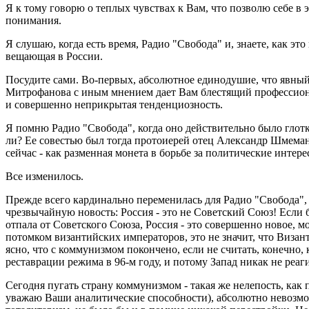
Я к тому говорю о теплых чувствах к Вам, что позволю себе в
понимания.
Я слушаю, когда есть время, Радио "Свобода" и, знаете, как эт
вещающая в России.
Посудите сами. Во-первых, абсолютное единодушие, что явный
Митрофанова с иным мнением дает Вам блестящий профессиона
и совершенно неприкрытая тенденциозность.
Я помню Радио "Свобода", когда оно действительно было глотком
ли? Ее совестью был тогда протоиерей отец Александр Шмеман.
сейчас - как разменная монета в борьбе за политические интере
Все изменилось.
Прежде всего кардинально переменилась для Радио "Свобода", т
чрезвычайную новость: Россия - это не Советский Союз! Если б
отпала от Советского Союза, Россия - это совершенно новое, м
потомком византийских императоров, это не значит, что Визан
ясно, что с коммунизмом покончено, если не считать, конечно
реставрации режима в 96-м году, и потому Запад никак не реа
Сегодня пугать страну коммунизмом - такая же нелепость, как
уважаю Ваши аналитические способности), абсолютно невозмож