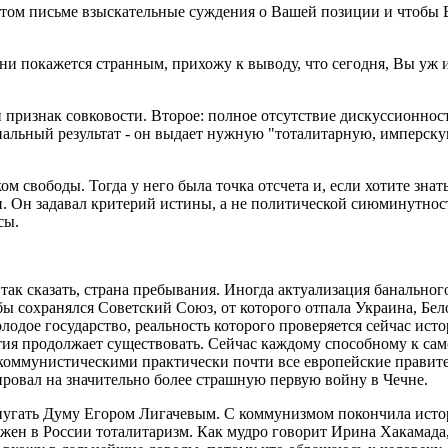
 этом письме взыскательные суждения о Вашей позиции и чтобы В
о ни покажется странным, прихожу к выводу, что сегодня, Вы уж 
 признак совковости. Второе: полное отсутствие дискуссионнос
льный результат - он выдает нужную "тоталитарную, имперскую
 свободы. Тогда у него была точка отсчета и, если хотите знать
 Он задавал критерий истины, а не политической сиюминутности.
сы.
ак сказать, страна пребывания. Иногда актуализация банального 
ы сохранялся Советский Союз, от которого отпала Украина, Белор
олодое государство, реальность которого проверяется сейчас ис
тия продолжает существовать. Сейчас каждому способному к сам
, коммунистическими практически почти все европейские правит
гировал на значительно более страшную первую войну в Чечне.
 пугать Думу Егором Лигачевым. С коммунизмом покончила истор
ен в России тоталитаризм. Как мудро говорит Ирина Хакамада,