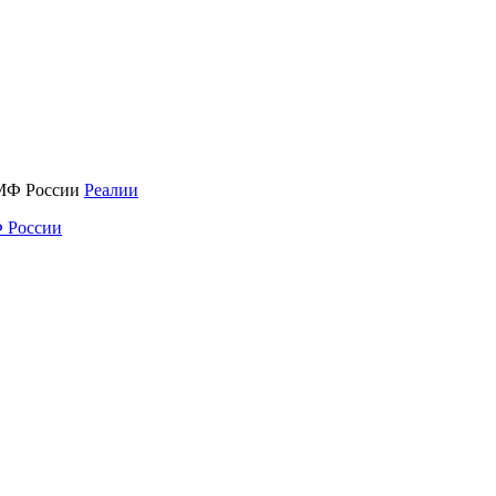
Реалии
 России