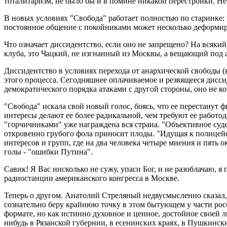
тоталитаризм, не было бы и в помине никакой перестройки. Не
В новых условиях "Свобода" работает полностью по старинке: н
постоянное общение с покойниками может несколько деформир
Что означает диссидентство, если оно не запрещено? На всякий
клуба, это Чацкий, не изгнанный из Москвы, а вещающий под а
Диссидентство в условиях перехода от анархической свободы 
этого процесса. Сегодняшнее оплачиваемое и резвящееся дисс
демократического порядка атаками с другой стороны, оно не ко
"Свобода" искала свой новый голос, боясь, что ее перестанут
интересы делают ее более радикальной, чем требуют ее работо
"горчичниками" уже награждена вся страна. "Объективное суде
откровенно грубого фола приносит плоды. "Идущая к полицейск
интересов и групп, где на два человека четыре мнения и пять 
голы - "ошибки Путина".
Савик! Я Вас нисколько не сужу, упаси Бог, и не разоблачаю, я
радиостанции американского конгресса в Москве.
Теперь о другом. Анатолий Стреляный недвусмысленно сказал, ч
сознательно беру крайнюю точку в этом бытующем у части росс
формате, но как истинно духовное и ценное, достойное своей л
нибудь в Рязанской губернии, в есенинских краях, в Пушкинск