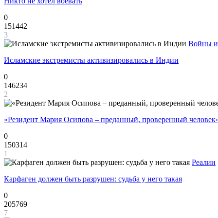
Никто не хотел воевать
0
151442
3
Войны и
Исламские экстремисты активизировались в Индии
0
146234
2
«Резидент Мария Осипова – преданный, проверенный человек
0
150314
1
Реалии
Карфаген должен быть разрушен: судьба у него такая
0
205769
7