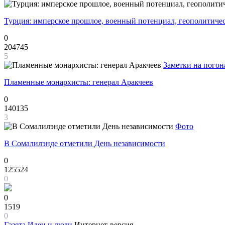
Турция: имперское прошлое, военный потенциал, геополитиче
0
204745
5
Заметки на погон
Пламенные монархисты: генерал Аракчеев
0
140135
3
Фото
В Сомалилэнде отметили День независимости
0
125524
0
0
1519
0
Газета
Идеи и люди
Интернет-версия