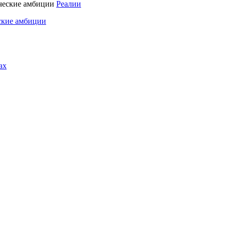
Реалии
ские амбиции
ах