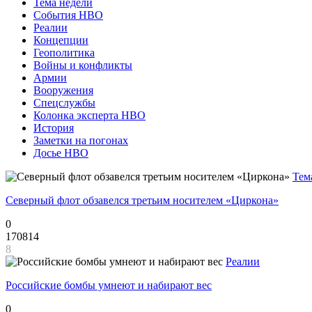
Тема недели
События НВО
Реалии
Концепции
Геополитика
Войны и конфликты
Армии
Вооружения
Спецслужбы
Колонка эксперта НВО
История
Заметки на погонах
Досье НВО
Тем
Северный флот обзавелся третьим носителем «Циркона»
0
170814
8
Реалии
Российские бомбы умнеют и набирают вес
0