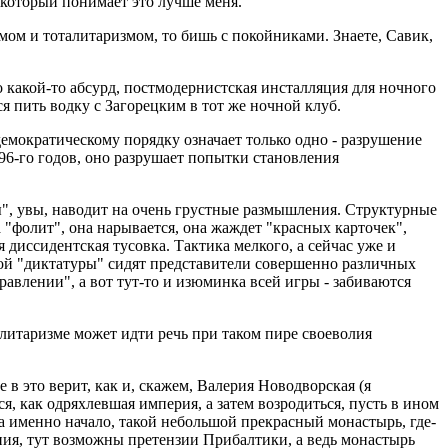
 который понимает это лучше меня.
змом и тоталитаризмом, то бишь с покойниками. Знаете, Савик,
о какой-то абсурд, постмодернистская инсталляция для ночного
 пить водку с Загорецким в тот же ночной клуб.
емократическому порядку означает только одно - разрушение
96-го годов, оно разрушает попытки становления
ы", увы, наводит на очень грустные размышления. Структурные
 "фолит", она нарывается, она жаждет "красных карточек",
диссидентская тусовка. Тактика мелкого, а сейчас уже и
той "диктатуры" сидят представители совершенно различных
равлении", а вот тут-то и изюминка всей игры - забиваются
талитаризме может идти речь при таком пире своеволия
в это верит, как и, скажем, Валерия Новодворская (я
, как одряхлевшая империя, а затем возродиться, пусть в ином
 а именно начало, такой небольшой прекрасный монастырь, где-
рния, тут возможны претензии Прибалтики, а ведь монастырь