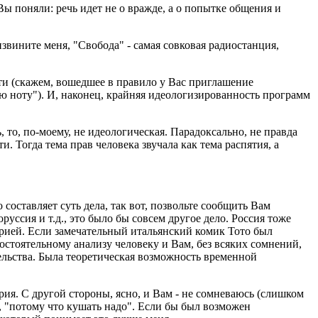
ы поняли: речь идет не о вражде, а о попытке общения и
извините меня, "Свобода" - самая совковая радиостанция,
ти (скажем, вошедшее в правило у Вас приглашение
 ноту"). И, наконец, крайняя идеологизированность программ
, то, по-моему, не идеологическая. Парадоксально, не правда
 Тогда тема прав человека звучала как тема распятия, а
составляет суть дела, так вот, позвольте сообщить Вам
уссия и т.д., это было бы совсем другое дело. Россия тоже
торией. Если замечательный итальянский комик Тото был
остоятельному анализу человеку и Вам, без всяких сомнений,
ельства. Была теоретическая возможность временной
ия. С другой стороны, ясно, и Вам - не сомневаюсь (слишком
 "потому что кушать надо". Если бы был возможен