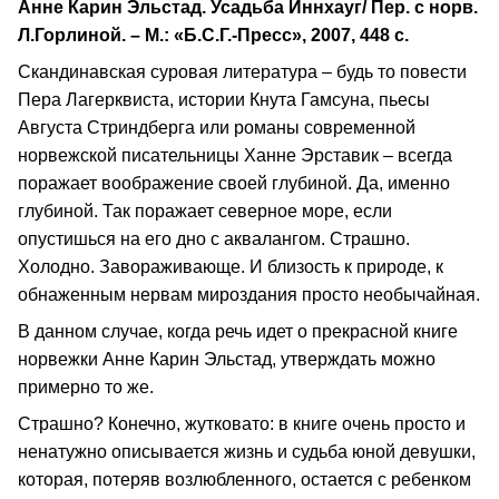
Анне Карин Эльстад. Усадьба Иннхауг/ Пер. с норв.
Л.Горлиной. – М.: «Б.С.Г.-Пресс», 2007, 448 с.
Скандинавская суровая литература – будь то повести
Пера Лагерквиста, истории Кнута Гамсуна, пьесы
Августа Стриндберга или романы современной
норвежской писательницы Ханне Эрставик – всегда
поражает воображение своей глубиной. Да, именно
глубиной. Так поражает северное море, если
опустишься на его дно с аквалангом. Страшно.
Холодно. Завораживающе. И близость к природе, к
обнаженным нервам мироздания просто необычайная.
В данном случае, когда речь идет о прекрасной книге
норвежки Анне Карин Эльстад, утверждать можно
примерно то же.
Страшно? Конечно, жутковато: в книге очень просто и
ненатужно описывается жизнь и судьба юной девушки,
которая, потеряв возлюбленного, остается с ребенком