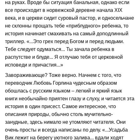
на руках. Вроде бы ситуация банальная, однако если
все происходит в норвежской деревне начала XIX
века, и в церкви сидит суровый пастор, и односельчане
не склонны прощать тебе «приблудного» ребенка, то
история начинает смахивать на самый доподлинный
триллер. «...Это грех перед Богом и перед людьми.
Тебе следует одуматься... Ты зачала ребенка в
распутстве и блуде... Я отлучаю тебя от церковной
исповеди и причастия...»
Завораживающе? Тоже верно. Начнем с того, что
переводчик Любовь Горлина чудесным образом
обошлась с русским языком – легкий и яркий язык
книги необычайно приятен глазу и слуху, и читается эта
история в один присест. Самое интересное, что
описания природы, обычно столь мучительно-
занудные, здесь нимало не утомляют читателя. Они
очень просты и всегда написаны по делу. «...Усадьба
Вик лежит на берегу уютного залива... вдали ходят