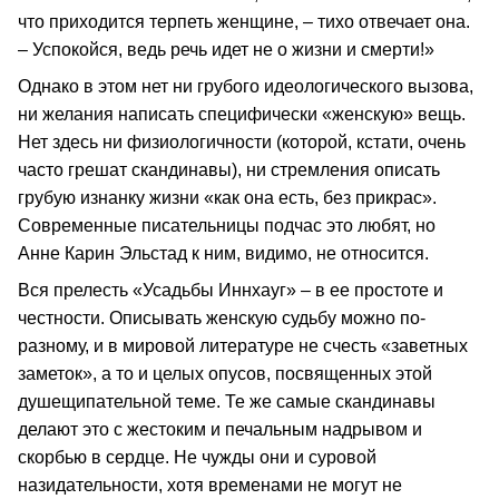
что приходится терпеть женщине, – тихо отвечает она.
– Успокойся, ведь речь идет не о жизни и смерти!»
Однако в этом нет ни грубого идеологического вызова,
ни желания написать специфически «женскую» вещь.
Нет здесь ни физиологичности (которой, кстати, очень
часто грешат скандинавы), ни стремления описать
грубую изнанку жизни «как она есть, без прикрас».
Современные писательницы подчас это любят, но
Анне Карин Эльстад к ним, видимо, не относится.
Вся прелесть «Усадьбы Иннхауг» – в ее простоте и
честности. Описывать женскую судьбу можно по-
разному, и в мировой литературе не счесть «заветных
заметок», а то и целых опусов, посвященных этой
душещипательной теме. Те же самые скандинавы
делают это с жестоким и печальным надрывом и
скорбью в сердце. Не чужды они и суровой
назидательности, хотя временами не могут не