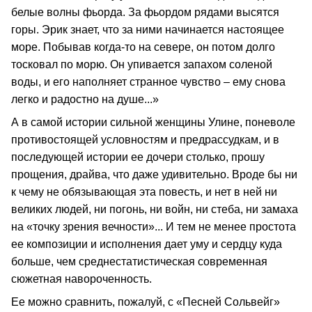
белые волны фьорда. За фьордом рядами высятся
горы. Эрик знает, что за ними начинается настоящее
море. Побывав когда-то на севере, он потом долго
тосковал по морю. Он упивается запахом соленой
воды, и его наполняет странное чувство – ему снова
легко и радостно на душе...»
А в самой истории сильной женщины Улине, поневоле
противостоящей условностям и предрассудкам, и в
последующей истории ее дочери столько, прошу
прощения, драйва, что даже удивительно. Вроде бы ни
к чему не обязывающая эта повесть, и нет в ней ни
великих людей, ни погонь, ни войн, ни стеба, ни замаха
на «точку зрения вечности»... И тем не менее простота
ее композиции и исполнения дает уму и сердцу куда
больше, чем среднестатистическая современная
сюжетная навороченность.
Ее можно сравнить, пожалуй, с «Песней Сольвейг»