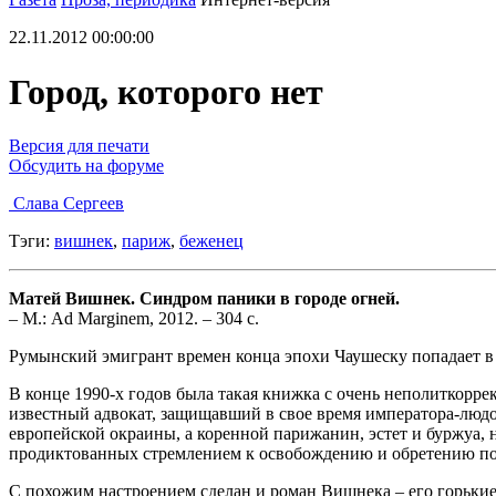
22.11.2012 00:00:00
Город, которого нет
Версия для печати
Обсудить на форуме
Слава Сергеев
Тэги:
вишнек
,
париж
,
беженец
Матей Вишнек. Синдром паники в городе огней.
– М.: Ad Marginem, 2012. – 304 с.
Румынский эмигрант времен конца эпохи Чаушеску попадает в Па
В конце 1990-х годов была такая книжка с очень неполиткорр
известный адвокат, защищавший в свое время императора-людо
европейской окраины, а коренной парижанин, эстет и буржуа, 
продиктованных стремлением к освобождению и обретению поко
С похожим настроением сделан и роман Вишнека – его горьки