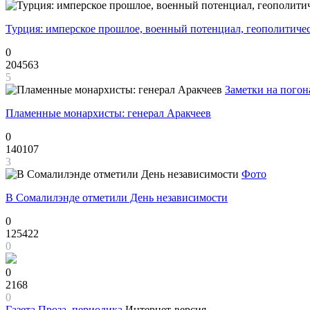
Турция: имперское прошлое, военный потенциал, геополитиче
0
204563
5
Заметки на погон
Пламенные монархисты: генерал Аракчеев
0
140107
3
Фото
В Сомалилэнде отметили День независимости
0
125422
0
0
2168
0
Газета
Проза, периодика
Интернет-версия