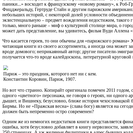
паники...» восходит к французскому «новому роману», к Роб-Г
Фицджеральду, Гертруде Стайн и другим парижским американц
небольших историй, с некоторой долей условности объединенн
экзистенциальную – предмет вожделения недостижим, такого г
только, много раньше – миф о культурной столице мира, о гор
может дать представление, вы удивитесь, фильм Вуди Аллена «П
Что касается героев, то они обычны для «парижского романа» 
читающая книги из своего ассортимента, а иногда она может з
вроде домового; неприкаянный автор; другие писатели-эмигра
получается что-то вроде калейдоскопа, литературной кругово
Париж – это праздник, которого нет ни с кем.
Константин Коровин, Париж, 1907.
Но вот что странно. Копирайт оригинала помечен 2011 годом, 
одного «цветного» персонажа, не говоря о героях, ни одного 
дышит, и Вишнеку, безусловно, ближе история чехословацкой
Бирмы. Но не «Пражская весна» (слава богу) является на сего
должен быть непременно остро современен?
Одним же из немногих недостатков книги представляется финал
ошибка, хотя безусловно добавляет в книгу нервозности, заявл
250 страницах. А уж желчные филиппики в адрес бывших колле