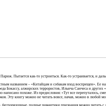
риж. Пытается как-то устроиться. Как-то устраивается, и дальш
ектным названием – «Китайцам и собакам вход воспрещен». Ее 
еда Бокассу, алжирских террористов, Ильича Санчеса и других 
но написано похоже. Из предисловия: «Тут все перепуталось, с
я. Эту книгу можно не читать вовсе, начав, можно в любой мо
е, беспорядочные, полные романтики признания можно читать с