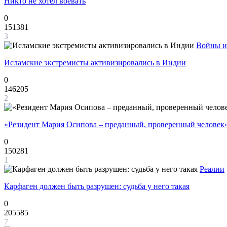
Никто не хотел воевать
0
151381
3
Войны и
Исламские экстремисты активизировались в Индии
0
146205
2
«Резидент Мария Осипова – преданный, проверенный человек
0
150281
1
Реалии
Карфаген должен быть разрушен: судьба у него такая
0
205585
7