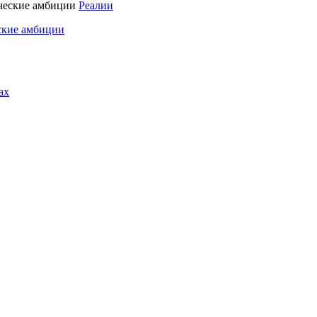
Реалии
ские амбиции
ах