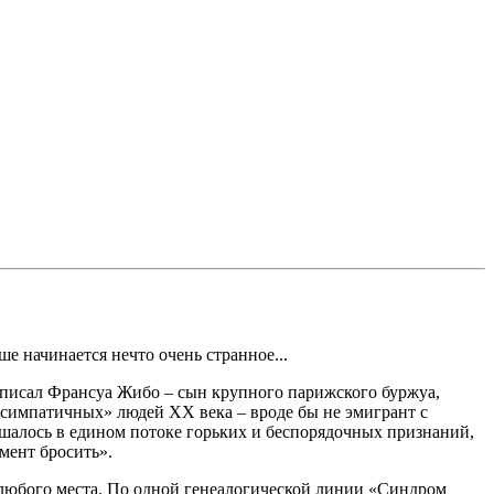
е начинается нечто очень странное...
написал Франсуа Жибо – сын крупного парижского буржуа,
«симпатичных» людей ХХ века – вроде бы не эмигрант с
мешалось в едином потоке горьких и беспорядочных признаний,
мент бросить».
 любого места. По одной генеалогической линии «Синдром