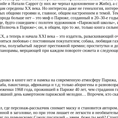
рийе и Натали Саррот (у них же черпал вдохновение и Жибо), а с
ам середины ХХ века. Но интересна даже не генеалогия, интер
ых общими героями и, главное, общим настроением и темой. Тем
орода больше нет – это миф о Париже, созданный в 20–30-е го
оде, будто сошедшем с полотен художников «Парижской школы», 
олночь в Париже»; он, в общем, про то же, только книга сильне
ХХ, а теперь и начала ХХI века – это издатель, разыскивающий 
аняться любовью с постоянным покупателем; собака, любящая газ
нты, полузабытый лауреат престижной премии; проститутки и до
й панорамы, мерцающей при каждом повороте сюжета и следующе
однако в книге нет и намека на современную атмосферу Парижа, 
араба, пакистанца, африканца и т.д; только аборигены и разнов
 беженки 1968 года, прожившей в Париже 40 лет, чем страдани
дняшний день камертоном парижской мелодии… Впрочем, кто сказа
, где персонаж-рассказчик снимает маску и становится автором
енной в заголовке, но при этом лишает ее легкости и необязате
г по румынскому Союзу писателей – зачем, боже ты мой? Стоит л