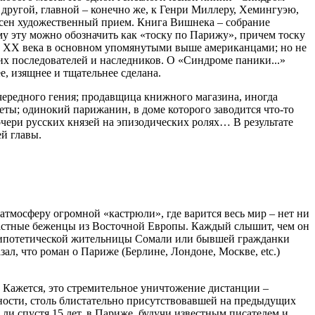
 другой, главной – конечно же, к Генри Миллеру, Хемингуэю,
есен художественный прием. Книга Вишнека – собрание
у эту можно обозначить как «тоску по Парижу», причем тоску
ды ХХ века в основном упомянутыми выше американцами; но не
их последователей и наследников. О «Синдроме паники...»
е, изящнее и тщательнее сделана.
очередного гения; продавщица книжного магазина, иногда
еты; одинокий парижанин, в доме которого заводится что-то
чери русских князей на эпизодических ролях… В результате
й главы.
атмосферу огромной «кастрюли», где варится весь мир – нет ни
озрастные беженцы из Восточной Европы. Каждый слышит, чем он
я гипотетической жительницы Сомали или бывшей гражданки
л, что роман о Париже (Берлине, Лондоне, Москве, etc.)
. Кажется, это стремительное уничтожение дистанции –
льности, столь блистательно присутствовавшей на предыдущих
и спустя 15 лет, в Париже, будучи известным писателем и