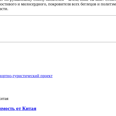
стивого и милосердного, покровителя всех беглецов и политэмиг
асти.
портно-туристический проект
имость от Китая