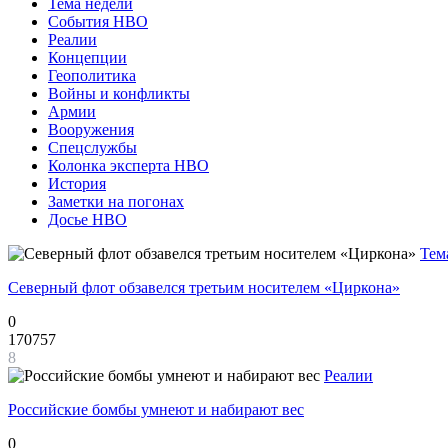
Тема недели
События НВО
Реалии
Концепции
Геополитика
Войны и конфликты
Армии
Вооружения
Спецслужбы
Колонка эксперта НВО
История
Заметки на погонах
Досье НВО
Тем
Северный флот обзавелся третьим носителем «Циркона»
0
170757
8
Реалии
Российские бомбы умнеют и набирают вес
0