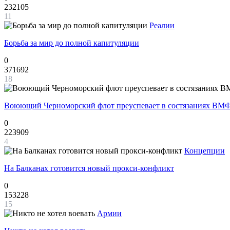
232105
11
Реалии
Борьба за мир до полной капитуляции
0
371692
18
Воюющий Черноморский флот преуспевает в состязаниях ВМФ
0
223909
4
Концепции
На Балканах готовится новый прокси-конфликт
0
153228
15
Армии