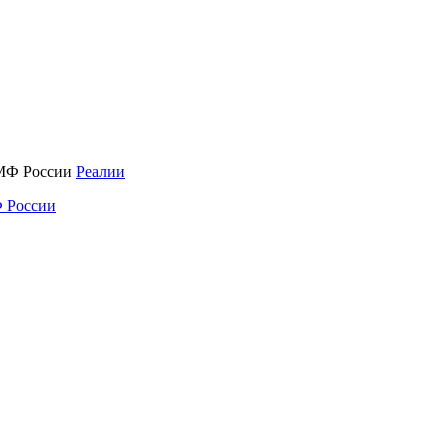
Реалии
 России