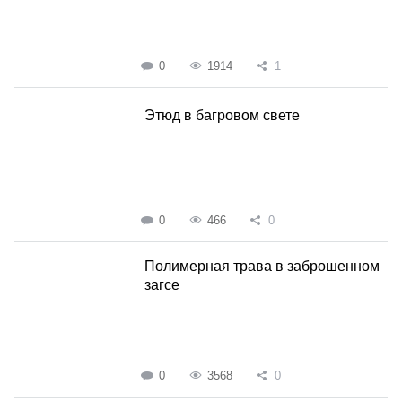
0
1914
1
Этюд в багровом свете
0
466
0
Полимерная трава в заброшенном
загсе
0
3568
0