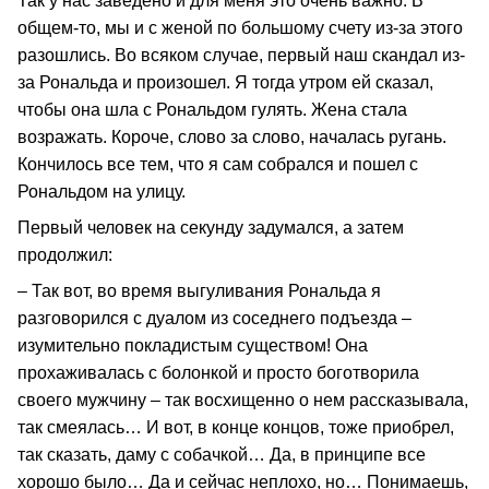
Так у нас заведено и для меня это очень важно. В
общем-то, мы и с женой по большому счету из-за этого
разошлись. Во всяком случае, первый наш скандал из-
за Рональда и произошел. Я тогда утром ей сказал,
чтобы она шла с Рональдом гулять. Жена стала
возражать. Короче, слово за слово, началась ругань.
Кончилось все тем, что я сам собрался и пошел с
Рональдом на улицу.
Первый человек на секунду задумался, а затем
продолжил:
– Так вот, во время выгуливания Рональда я
разговорился с дуалом из соседнего подъезда –
изумительно покладистым существом! Она
прохаживалась с болонкой и просто боготворила
своего мужчину – так восхищенно о нем рассказывала,
так смеялась… И вот, в конце концов, тоже приобрел,
так сказать, даму с собачкой… Да, в принципе все
хорошо было… Да и сейчас неплохо, но… Понимаешь,