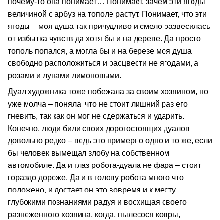
почему-то она понимает… Понимает, зачем эти ягоды
величиной с арбуз на тополе растут. Понимает, что эти
ягоды – моя душа так причудливо и смело развесилась
от избытка чувств да хотя бы и на дереве. Да просто
тополь попался, а могла бы и на березе моя душа
свободно расположиться и расцвести не ягодами, а
розами и лунами лимоновыми.
Дуал художника тоже побежала за своим хозяином, но
уже молча – поняла, что не стоит лишний раз его
гневить, так как он мог не сдержаться и ударить.
Конечно, люди били своих дорогостоящих дуалов
довольно редко – ведь это примерно одно и то же, если
бы человек вымещал злобу на собственном
автомобиле. Да и глаз робота-дуала не фара – стоит
гораздо дороже. Да и в голову робота много что
положено, и достает он это вовремя и к месту,
глубокими познаниями радуя и восхищая своего
разнеженного хозяина, когда, пылесося ковры,