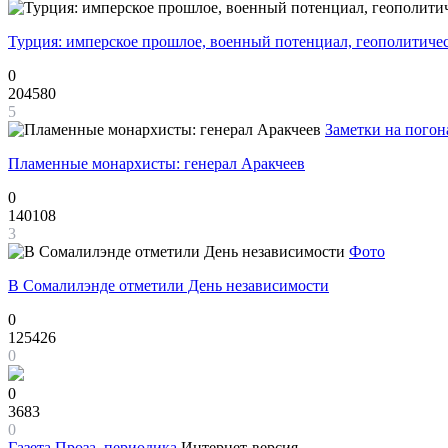
Турция: имперское прошлое, военный потенциал, геополитиче
0
204580
5
Заметки на погон
Пламенные монархисты: генерал Аракчеев
0
140108
3
Фото
В Сомалилэнде отметили День независимости
0
125426
0
0
3683
0
Газета
Проза, периодика
Интернет-версия