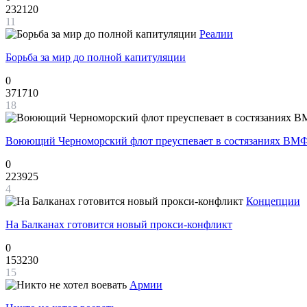
232120
11
Реалии
Борьба за мир до полной капитуляции
0
371710
18
Воюющий Черноморский флот преуспевает в состязаниях ВМФ
0
223925
4
Концепции
На Балканах готовится новый прокси-конфликт
0
153230
15
Армии