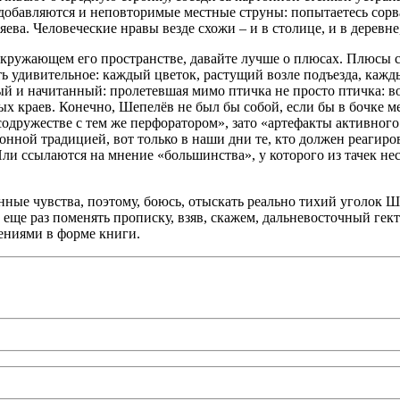
добавляются и неповторимые местные струны: попытаетесь сорват
ева. Человеческие нравы везде схожи – и в столице, и в деревне
окружающем его пространстве, давайте лучше о плюсах. Плюсы 
ь удивительное: каждый цветок, растущий возле подъезда, кажд
й и начитанный: пролетевшая мимо птичка не просто птичка: вот 
х краев. Конечно, Шепелёв не был бы собой, если бы в бочке мед
одружестве с тем же перфоратором», зато «артефакты активного 
нной традицией, вот только в наши дни те, кто должен реагиров
Или ссылаются на мнение «большинства», у которого из тачек н
нные чувства, поэтому, боюсь, отыскать реально тихий уголок Ш
еще раз поменять прописку, взяв, скажем, дальневосточный гект
лениями в форме книги.