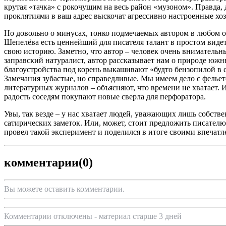
крутая «тачка» с рокочущим на весь район «музоном». Правда, 
проклятиями в ваш адрес выскочат агрессивно настроенные хозя
Но довольно о минусах, тонко подмечаемых автором в любом 
Шепелёва есть ценнейший для писателя талант в простом видет
свою историю. Заметно, что автор – человек очень внимательны
заправский натуралист, автор рассказывает нам о природе южны
благоустройства под корень выкашивают «будто бензопилой в с
Замечания зубастые, но справедливые. Мы имеем дело с фельето
литературных журналов – объясняют, что времени не хватает. 
радость соседям покупают новые сверла для перфоратора.
Увы, так везде – у нас хватает людей, уважающих лишь собстве
сатирических заметок. Или, может, стоит предложить писателю 
провел такой эксперимент и поделился в итоге своими впечат
комментарии
(0)
Вы можете оставить комментарии.
Комментарии отключены - материал старше 3 дней