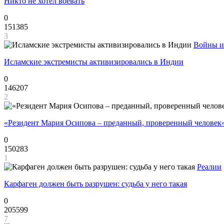
Никто не хотел воевать
0
151385
3
Войны и
Исламские экстремисты активизировались в Индии
0
146207
2
«Резидент Мария Осипова – преданный, проверенный человек
0
150283
1
Реалии
Карфаген должен быть разрушен: судьба у него такая
0
205599
7