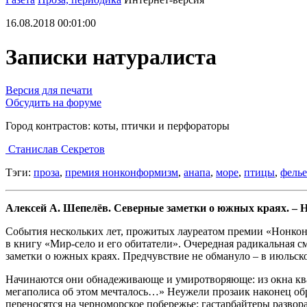
16.08.2018 00:01:00
Записки натуралиста
Версия для печати
Обсудить на форуме
Город контрастов: коты, птички и перфораторы
Станислав Секретов
Тэги:
проза
,
премия нонконформизм
,
анапа
,
море
,
птицы
,
фель
Алексей А. Шепелёв. Северные заметки о южных краях. – Не
События нескольких лет, прожитых лауреатом премии «Нонкон
в книгу «Мир-село и его обитатели». Очередная радикальная см
заметки о южных краях. Предчувствие не обмануло – в июльск
Начинаются они обнадеживающе и умиротворяюще: из окна кварт
мегаполиса об этом мечталось…» Неужели прозаик наконец обр
переносятся на черноморское побережье: гастарбайтеры развор