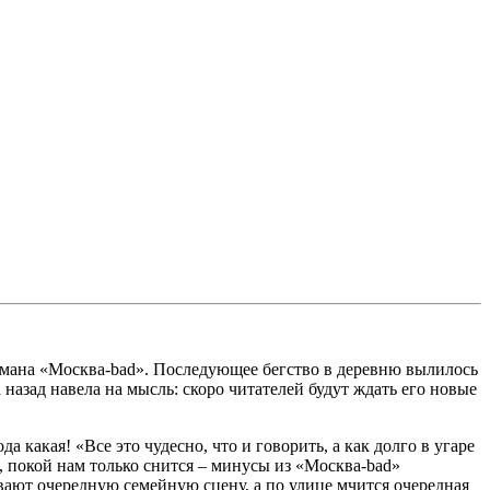
омана «Москва-bad». Последующее бегство в деревню вылилось
 назад навела на мысль: скоро читателей будут ждать его новые
какая! «Все это чудесно, что и говорить, а как долго в угаре
, покой нам только снится – минусы из «Москва-bad»
вают очередную семейную сцену, а по улице мчится очередная