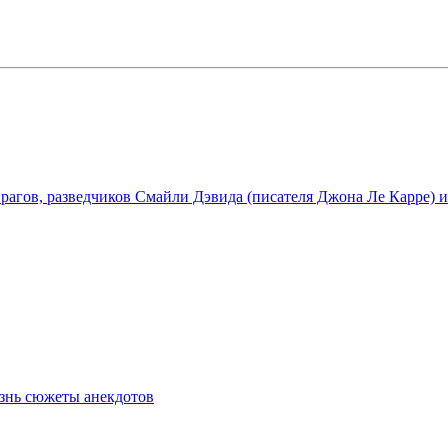
врагов, разведчиков Смайли Дэвида (писателя Джона Ле Карре)
знь сюжеты анекдотов