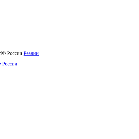
Реалии
 России