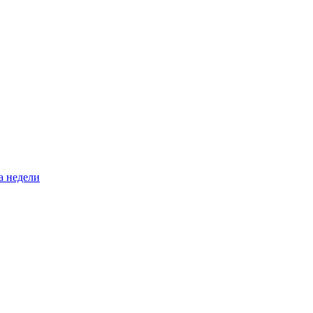
а недели