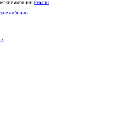
Реалии
ские амбиции
ах