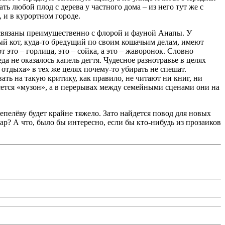
ь любой плод с дерева у частного дома – из него тут же с
, и в курортном городе.
связаны преимущественно с флорой и фауной Анапы. У
ый кот, куда-то бредущий по своим кошачьим делам, имеют
это – горлица, это – сойка, а это – жаворонок. Словно
а не оказалось капель дегтя. Чудесное разнотравье в целях
отдыха» в тех же целях почему-то убирать не спешат.
ать на такую критику, как правило, не читают ни книг, ни
есется «музон», а в перерывах между семейными сценами они на
епелёву будет крайне тяжело. Зато найдется повод для новых
ар? А что, было бы интересно, если бы кто-нибудь из прозаиков