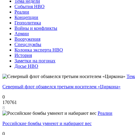
Тема недели
События НВО
Реалии
Концепции
Геополитика
Войны и конфликты
Армии
Вооружения
Спецслужбы
Колонка эксперта НВО
История
Заметки на погонах
Досье НВО
Тем
Северный флот обзавелся третьим носителем «Циркона»
0
170761
8
Реалии
Российские бомбы умнеют и набирают вес
0