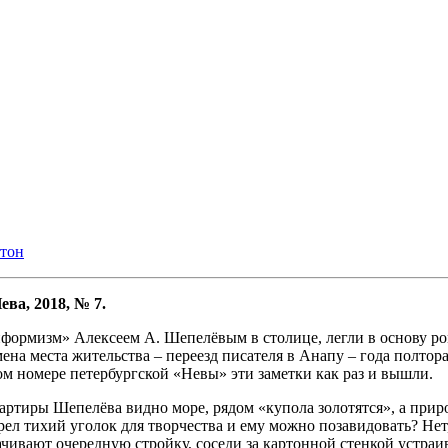
етон
ва, 2018, № 7.
формизм» Алексеем А. Шепелёвым в столице, легли в основу р
ена места жительства – переезд писателя в Анапу – года полтора
ом номере петербургской «Невы» эти заметки как раз и вышли.
иры Шепелёва видно море, рядом «купола золотятся», а природа 
ел тихий уголок для творчества и ему можно позавидовать? Нет
ачивают очередную стройку, соседи за картонной стенкой устраи