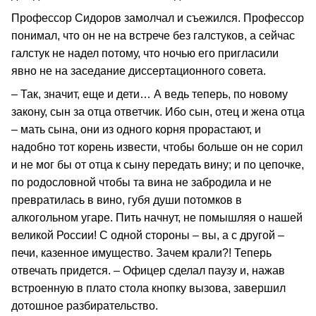
Профессор Сидоров замолчал и съежился. Профессор
понимал, что он не на встрече без галстуков, а сейчас
галстук не надел потому, что ночью его пригласили
явно не на заседание диссертационного совета.
– Так, значит, еще и дети… А ведь теперь, по новому
закону, сын за отца ответчик. Ибо сын, отец и жена отца
– мать сына, они из одного корня прорастают, и
надобно тот корень извести, чтобы больше он не сорил
и не мог бы от отца к сыну передать вину; и по цепочке,
по родословной чтобы та вина не забродила и не
превратилась в вино, губя души потомков в
алкогольном угаре. Пить начнут, не помышляя о нашей
великой России! С одной стороны – вы, а с другой –
печи, казенное имущество. Зачем крали?! Теперь
отвечать придется. – Офицер сделал паузу и, нажав
встроенную в плато стола кнопку вызова, завершил
дотошное разбирательство.