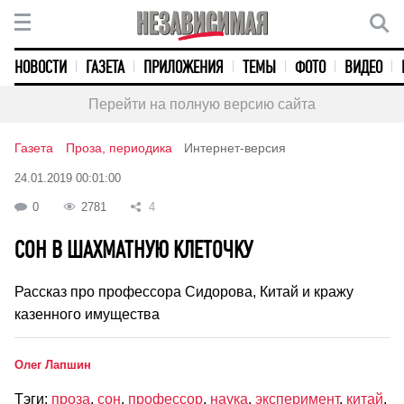
НОВОСТИ
ГАЗЕТА
ПРИЛОЖЕНИЯ
ТЕМЫ
ФОТО
ВИДЕО
Перейти на полную версию сайта
Газета
Проза, периодика
Интернет-версия
24.01.2019 00:01:00
0
2781
4
СОН В ШАХМАТНУЮ КЛЕТОЧКУ
Рассказ про профессора Сидорова, Китай и кражу
казенного имущества
Олег Лапшин
Тэги:
проза
,
сон
,
профессор
,
наука
,
эксперимент
,
китай
,