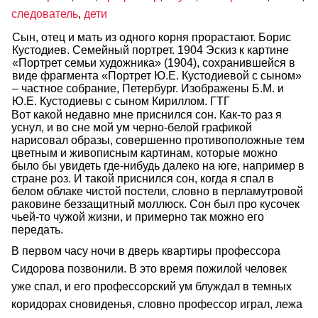
следователь
,
дети
Сын, отец и мать из одного корня прорастают. Борис
Кустодиев. Семейный портрет. 1904 Эскиз к картине
«Портрет семьи художника» (1904), сохранившейся в
виде фрагмента «Портрет Ю.Е. Кустодиевой с сыном»
– частное собрание, Петербург. Изображены Б.М. и
Ю.Е. Кустодиевы с сыном Кириллом. ГТГ
Вот какой недавно мне приснился сон. Как-то раз я
уснул, и во сне мой ум черно-белой графикой
нарисовал образы, совершенно противоположные тем
цветным и живописным картинам, которые можно
было бы увидеть где-нибудь далеко на юге, например в
стране роз. И такой приснился сон, когда я спал в
белом облаке чистой постели, словно в перламутровой
раковине беззащитный моллюск. Сон был про кусочек
чьей-то чужой жизни, и примерно так можно его
передать.
В первом часу ночи в дверь квартиры профессора
Сидорова позвонили. В это время пожилой человек
уже спал, и его профессорский ум блуждал в темных
коридорах сновиденья, словно профессор играл, лежа