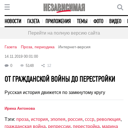
НОВОСТИ
ГАЗЕТА
ПРИЛОЖЕНИЯ
ТЕМЫ
ФОТО
ВИДЕО
Перейти на полную версию сайта
Газета
Проза, периодика
Интернет-версия
14.11.2019 00:01:00
0
5148
12
ОТ ГРАЖДАНСКОЙ ВОЙНЫ ДО ПЕРЕСТРОЙКИ
Русская история движется по замкнутому кругу
Ирина Антонова
Тэги:
проза
,
история
,
эпопея
,
россия
,
ссср
,
революция
,
гражданская война
,
репрессии
,
перестройка
,
марина