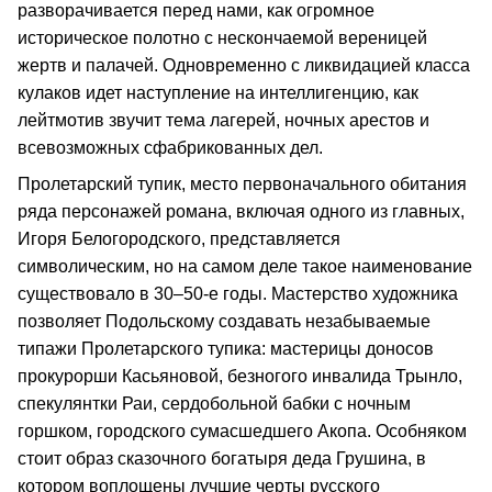
разворачивается перед нами, как огромное
историческое полотно с нескончаемой вереницей
жертв и палачей. Одновременно с ликвидацией класса
кулаков идет наступление на интеллигенцию, как
лейтмотив звучит тема лагерей, ночных арестов и
всевозможных сфабрикованных дел.
Пролетарский тупик, место первоначального обитания
ряда персонажей романа, включая одного из главных,
Игоря Белогородского, представляется
символическим, но на самом деле такое наименование
существовало в 30–50‑е годы. Мастерство художника
позволяет Подольскому создавать незабываемые
типажи Пролетарского тупика: мастерицы доносов
прокурорши Касьяновой, безногого инвалида Трынло,
спекулянтки Раи, сердобольной бабки с ночным
горшком, городского сумасшедшего Акопа. Особняком
стоит образ сказочного богатыря деда Грушина, в
котором воплощены лучшие черты русского