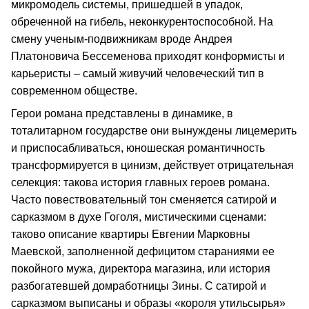
микромодель системы, пришедшей в упадок,
обреченной на гибель, неконкурентоспособной. На
смену ученым‑подвижникам вроде Андрея
Платоновича Бессеменова приходят конформисты и
карьеристы – самый живучий человеческий тип в
современном обществе.
Герои романа представлены в динамике, в
тоталитарном государстве они вынуждены лицемерить
и приспосабливаться, юношеская романтичность
трансформируется в цинизм, действует отрицательная
селекция: такова история главных героев романа.
Часто повествовательный тон сменяется сатирой и
сарказмом в духе Гоголя, мистическими сценами:
таково описание квартиры Евгении Марковны
Маевской, заполненной дефицитом стараниями ее
покойного мужа, директора магазина, или история
разбогатевшей домработницы Зины. С сатирой и
сарказмом выписаны и образы «короля утильсырья»