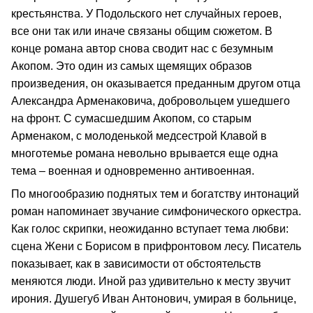
крестьянства. У Подольского нет случайных героев,
все они так или иначе связаны общим сюжетом. В
конце романа автор снова сводит нас с безумным
Акопом. Это один из самых щемящих образов
произведения, он оказывается преданным другом отца
Александра Арменаковича, добровольцем ушедшего
на фронт. С сумасшедшим Акопом, со старым
Арменаком, с молоденькой медсестрой Клавой в
многотемье романа невольно врывается еще одна
тема – военная и одновременно антивоенная.
По многообразию поднятых тем и богатству интонаций
роман напоминает звучание симфонического оркестра.
Как голос скрипки, неожиданно вступает тема любви:
сцена Жени с Борисом в прифронтовом лесу. Писатель
показывает, как в зависимости от обстоятельств
меняются люди. Иной раз удивительно к месту звучит
ирония. Душегуб Иван Антонович, умирая в больнице,