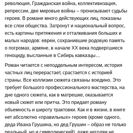
революция, Гражданская война, коллективизация,
репрессии, две мировые войны – пронизывают судьбы
героев. В романе много действующих лиц, показаны
все слои общества. Затронут и национальный вопрос,
есть картины притяжения и отталкивания больших и
малых народов: евреи, сохранившие родовую память
о погромах, армяне, в начале ХХ века подвергшиеся
геноциду, высланные в Сибирь кавказцы…
Роман читается с неподдельным интересом, история
частных лиц перерастает, срастается с историей
страны. Все коллизии сюжета связаны воедино. Это
требует большого профессионального мастерства, на
дне одного сюжета, как в матрешке, оказывается
новый сюжет или притча. Это придает роману
объемность и широту трактовки. Как и в жизни, в книге
нет абсолютно «правильных» героев (кроме одного,
деда Ивана Грушина, но дед Грушин – образ не только
реальный, но и символический), даже негодяи не