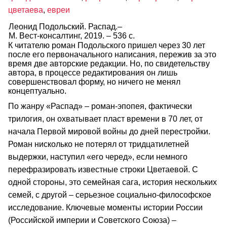
цветаева
,
евреи
Леонид Подольский. Распад.–
М. Вест‑консалтинг, 2019. – 536 с.
К читателю роман Подольского пришел через 30 лет
после его первоначального написания, пережив за это
время две авторские редакции. Но, по свидетельству
автора, в процессе редактирования он лишь
совершенствовал форму, но ничего не менял
концептуально.
По жанру «Распад» – роман‑эпопея, фактически
трилогия, он охватывает пласт времени в 70 лет, от
начала Первой мировой войны до дней перестройки.
Роман нисколько не потерял от тридцатилетней
выдержки, наступил «его черед», если немного
перефразировать известные строки Цветаевой. С
одной стороны, это семейная сага, история нескольких
семей, с другой – серьезное социально‑философское
исследование. Ключевые моменты истории России
(Российской империи и Советского Союза) –