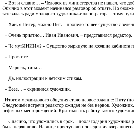
– Вот и славно… – Человек из министерства не нашел, что доб
Обычно в этот момент начинался разговор об откате. Но бюдже
затевалась ради молодого художника-иллюстратора – тому нуж
– Хай, я Питер, можно Пит, – пропело тощее существо с зеле
– Очень приятно… Иван Иванович, – представился редактор.
– Чё мутИИИИм? – Существо зыркнуло на хозяина кабинета п
– Простите…
– Маршак, типа…
– Да, иллюстрации к детским стихам.
– Ёеее… – скривился художник.
Итогом межвидового общения стало первое задание: Питу (по 
Следующей встречи редактор ожидал не без нервов. Художник,
нефтяных месторождений. Критиковать работу такого художни
– Спасибо, что уложились в срок, – поблагодарил художника ре
была неряшливо. На лице проступали последствия вчерашнего 