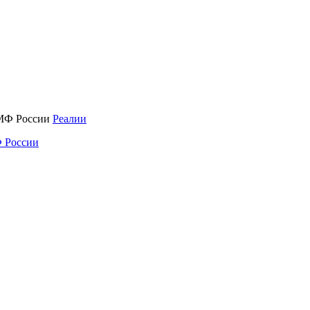
Реалии
 России