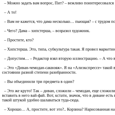
– Можно задать вам вопрос, Пит? – вежливо поинтересовался 
– А то!
– Вам не кажется, что дама несколько… пьющая? – с трудом п
– Чего? Дама – хипстерша, – возразил художник.
– Простите, кто?
– Хипстерша. Это, типа, субкультура такая. Я провел маркети
– Допустим… – Редактор взял вторую иллюстрацию. – А что вы
– Это «Диван-чемодан-саквояж». Я на «Алиэкспрессе» такой в
состоянии разной степени разобранности.
– Вы объединили три предмета в один?
– Это же круто! Так – диван, сложили – чемодан, еще сложил
вставить в него вай-фай. Вот, кстати, значок, что в диване ес
такой штукой удобно шалаваться туда-сюда.
– Хорошо… А, простите, вот это?.. Корзина? Нарисованная на