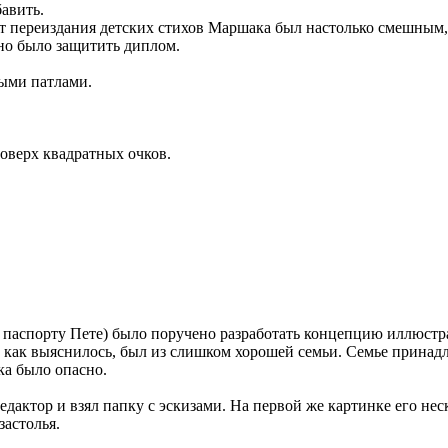
авить.
т переиздания детских стихов Маршака был настолько смешным, 
но было защитить диплом.
ными патлами.
оверх квадратных очков.
паспорту Пете) было поручено разработать концепцию иллюстра
 как выяснилось, был из слишком хорошей семьи. Семье принадл
ка было опасно.
дактор и взял папку с эскизами. На первой же картинке его нес
застолья.