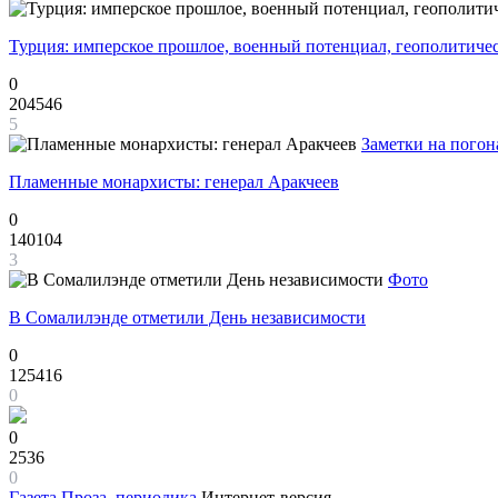
Турция: имперское прошлое, военный потенциал, геополитиче
0
204546
5
Заметки на погон
Пламенные монархисты: генерал Аракчеев
0
140104
3
Фото
В Сомалилэнде отметили День независимости
0
125416
0
0
2536
0
Газета
Проза, периодика
Интернет-версия