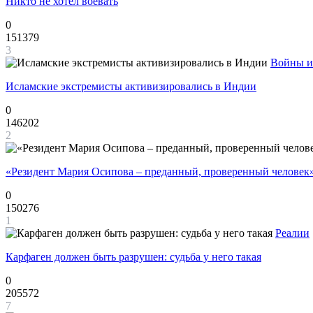
Никто не хотел воевать
0
151379
3
Войны и
Исламские экстремисты активизировались в Индии
0
146202
2
«Резидент Мария Осипова – преданный, проверенный человек
0
150276
1
Реалии
Карфаген должен быть разрушен: судьба у него такая
0
205572
7