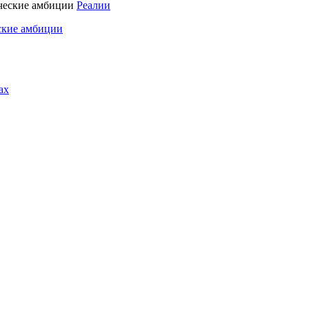
Реалии
ские амбиции
ах