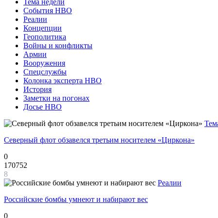
Тема недели
События НВО
Реалии
Концепции
Геополитика
Войны и конфликты
Армии
Вооружения
Спецслужбы
Колонка эксперта НВО
История
Заметки на погонах
Досье НВО
Тем
Северный флот обзавелся третьим носителем «Циркона»
0
170752
8
Реалии
Российские бомбы умнеют и набирают вес
0