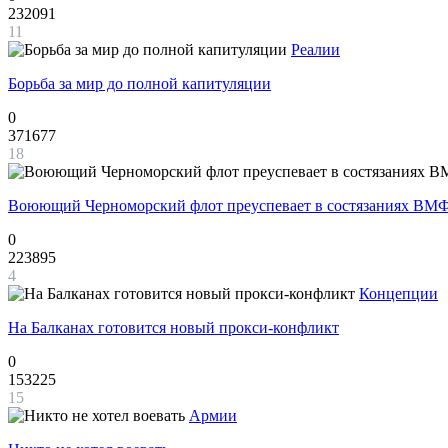
232091
11
Реалии
Борьба за мир до полной капитуляции
0
371677
18
Воюющий Черноморский флот преуспевает в состязаниях ВМФ
0
223895
4
Концепции
На Балканах готовится новый прокси-конфликт
0
153225
15
Армии