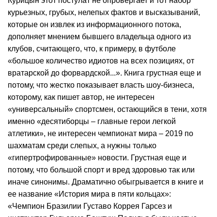
Курицын этот постулат не опровергает и тот набор
курьезных, грубых, нелепых фактов и высказываний,
которые он извлек из информационного потока,
дополняет мнением бывшего владельца одного из
клубов, считающего, что, к примеру, в футболе
«большое количество идиотов на всех позициях, от
вратарской до форвардской...». Книга грустная еще и
потому, что жестко показывает власть шоу-бизнеса,
которому, как пишет автор, не интересен
«универсальный» спортсмен, остающийся в тени, хотя
именно «десятиборцы – главные герои легкой
атлетики», не интересен чемпионат мира – 2019 по
шахматам среди слепых, а нужны только
«гипертрофированные» новости. Грустная еще и
потому, что большой спорт и вред здоровью так или
иначе синонимы. Драматично обыгрывается в книге и
ее название «История мира в пяти кольцах»:
«Чемпион Бразилии Густаво Коррея Гарсез и