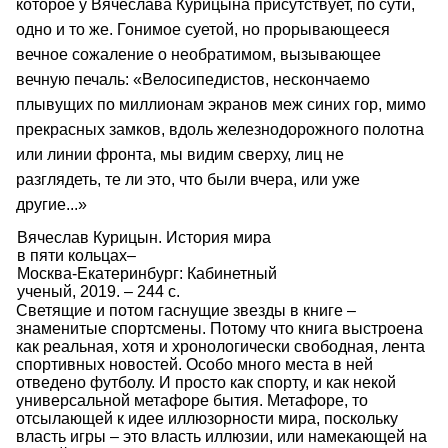
которое у Вячеслава Курицына присутствует, по сути,
одно и то же. Гонимое суетой, но прорывающееся
вечное сожаление о необратимом, вызывающее
вечную печаль: «Велосипедистов, нескончаемо
плывущих по миллионам экранов меж синих гор, мимо
прекрасных замков, вдоль железнодорожного полотна
или линии фронта, мы видим сверху, лиц не
разглядеть, те ли это, что были вчера, или уже
другие...»
Вячеслав Курицын. История мира
в пяти кольцах–
Москва-Екатеринбург: Кабинетный
ученый, 2019. – 244 с.
Светящие и потом гаснущие звезды в книге –
знаменитые спортсмены. Потому что книга выстроена
как реальная, хотя и хронологически свободная, лента
спортивных новостей. Особо много места в ней
отведено футболу. И просто как спорту, и как некой
универсальной метафоре бытия. Метафоре, то
отсылающей к идее иллюзорности мира, поскольку
власть игры – это власть иллюзии, или намекающей на