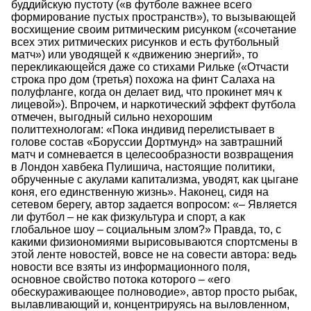
буддийскую пустоту («в футболе важнее всего
формирование пустых пространств»), то вызывающей
восхищение своим ритмическим рисунком («сочетание
всех этих ритмических рисунков и есть футбольный
матч») или уводящей к «движению энергий», то
перекликающейся даже со стихами Рильке («Отчасти
строка про дом (третья) похожа на финт Салаха на
полуфланге, когда он делает вид, что прокинет мяч к
лицевой»). Впрочем, и наркотический эффект футбола
отмечен, выгодный сильно нехорошим
политтехнологам: «Пока индивид перелистывает в
голове состав «Боруссии Дортмунд» на завтрашний
матч и сомневается в целесообразности возвращения
в Лондон хавбека Пулишича, настоящие политики,
обрученные с акулами капитализма, уводят, как цыгане
коня, его единственную жизнь». Наконец, сидя на
сетевом берегу, автор задается вопросом: «– Является
ли футбол – не как физкультура и спорт, а как
глобальное шоу – социальным злом?» Правда, то, с
какими физиономиями вырисовываются спортсмены в
этой ленте новостей, вовсе не на совести автора: ведь
новости все взяты из информационного поля,
основное свойство потока которого – «его
обескураживающее полноводие», автор просто рыбак,
вылавливающий и, концентрируясь на выловленном,