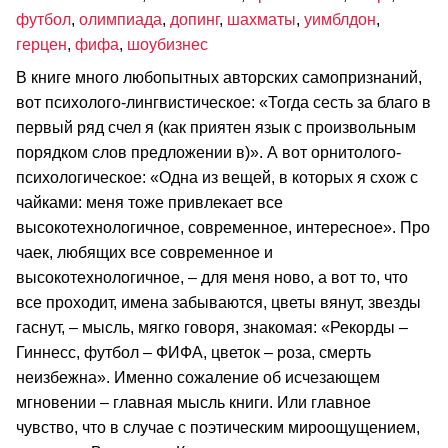
футбол
,
олимпиада
,
допинг
,
шахматы
,
уимблдон
,
герцен
,
фифа
,
шоубизнес
В книге много любопытных авторских самопризнаний,
вот психолого-лингвистическое: «Тогда сесть за благо в
первый ряд счел я (как приятен язык с произвольным
порядком слов предложении в)». А вот орнитолого-
психологическое: «Одна из вещей, в которых я схож с
чайками: меня тоже привлекает все
высокотехнологичное, современное, интересное». Про
чаек, любящих все современное и
высокотехнологичное, – для меня ново, а вот то, что
все проходит, имена забываются, цветы вянут, звезды
гаснут, – мысль, мягко говоря, знакомая: «Рекорды –
Гиннесс, футбол – ФИФА, цветок – роза, смерть
неизбежна». Именно сожаление об исчезающем
мгновении – главная мысль книги. Или главное
чувство, что в случае с поэтическим мироощущением,