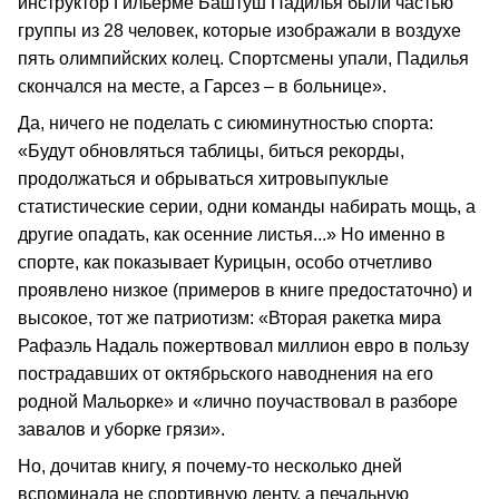
инструктор Гильерме Баштуш Падилья были частью
группы из 28 человек, которые изображали в воздухе
пять олимпийских колец. Спортсмены упали, Падилья
скончался на месте, а Гарсез – в больнице».
Да, ничего не поделать с сиюминутностью спорта:
«Будут обновляться таблицы, биться рекорды,
продолжаться и обрываться хитровыпуклые
статистические серии, одни команды набирать мощь, а
другие опадать, как осенние листья...» Но именно в
спорте, как показывает Курицын, особо отчетливо
проявлено низкое (примеров в книге предостаточно) и
высокое, тот же патриотизм: «Вторая ракетка мира
Рафаэль Надаль пожертвовал миллион евро в пользу
пострадавших от октябрьского наводнения на его
родной Мальорке» и «лично поучаствовал в разборе
завалов и уборке грязи».
Но, дочитав книгу, я почему-то несколько дней
вспоминала не спортивную ленту, а печальную