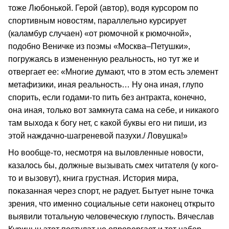
тоже Любонькой. Герой (автор), водя курсором по
спортивным новостям, параллельно курсирует
(каламбур случаен) «от рюмочной к рюмочной»,
подобно Веничке из поэмы «Москва–Петушки»,
погружаясь в измененную реальность, но тут же и
отвергает ее: «Многие думают, что в этом есть элемент
метафизики, иная реальность… Ну она иная, глупо
спорить, если годами-то пить без антракта, конечно,
она иная, только вот замкнута сама на себе, и никакого
там выхода к богу нет, с какой буквы его ни пиши, из
этой наждачно-шагреневой пазухи./ Ловушка!»
Но вообще-то, несмотря на выловленные новости,
казалось бы, должные вызывать смех читателя (у кого-
то и вызовут), книга грустная. История мира,
показанная через спорт, не радует. Бытует ныне точка
зрения, что именно социальные сети наконец открыто
выявили тотальную человеческую глупость. Вячеслав