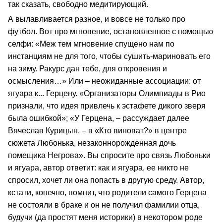
так сказать, свободно медитирующий.
А вылавливается разное, и вовсе не только про
футбол. Вот про мгновение, остановленное с помощью
селфи: «Меж тем мгновение спущено нам по
инстанциям не для того, чтобы сушить-мариновать его
на зиму. Ракурс дан тебе, для откровения и
осмысления…» Или – неожиданные ассоциации: от
ягуара к... Герцену. «Организаторы Олимпиады в Рио
признали, что идея привлечь к эстафете дикого зверя
была ошибкой»; «У Герцена, – рассуждает далее
Вячеслав Курицын, – в «Кто виноват?» в центре
сюжета Любонька, незаконнорожденная дочь
помещика Негрова». Вы спросите про связь Любоньки
и ягуара, автор ответит: как и ягуара, ее никто не
спросил, хочет ли она попасть в другую среду. Автор,
кстати, конечно, помнит, что родители самого Герцена
не состояли в браке и он не получил фамилии отца,
будучи (да простят меня историки) в некотором роде