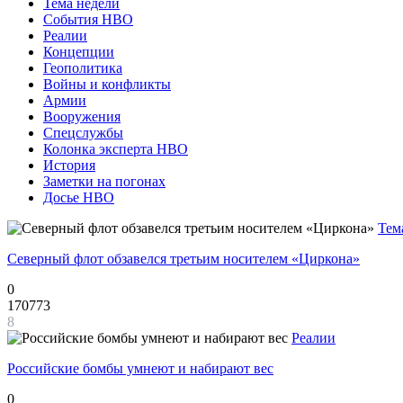
Тема недели
События НВО
Реалии
Концепции
Геополитика
Войны и конфликты
Армии
Вооружения
Спецслужбы
Колонка эксперта НВО
История
Заметки на погонах
Досье НВО
Тем
Северный флот обзавелся третьим носителем «Циркона»
0
170773
8
Реалии
Российские бомбы умнеют и набирают вес
0