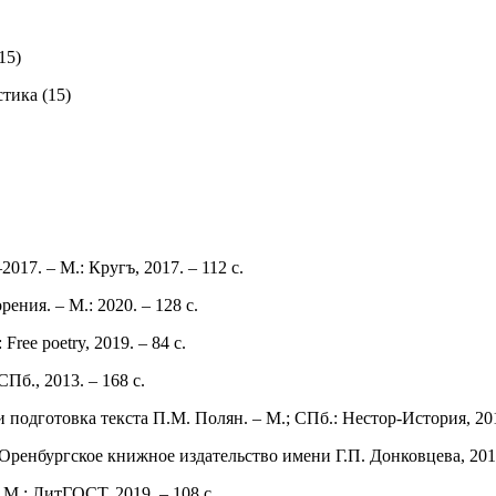
15)
тика (15)
17. – М.: Кругъ, 2017. – 112 с.
ния. – М.: 2020. – 128 с.
ee poetry, 2019. – 84 с.
б., 2013. – 168 с.
одготовка текста П.М. Полян. – М.; СПб.: Нестор-История, 2019
Оренбургское книжное издательство имени Г.П. Донковцева, 2019
 М.: ЛитГОСТ, 2019. – 108 с.