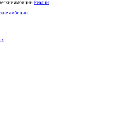
Реалии
ские амбиции
ах