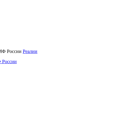
Реалии
 России