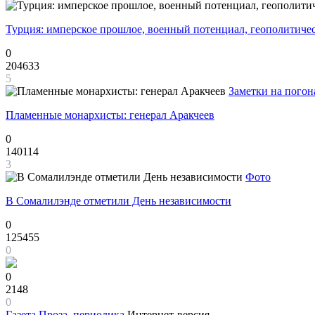
Турция: имперское прошлое, военный потенциал, геополитиче
0
204633
5
Заметки на погон
Пламенные монархисты: генерал Аракчеев
0
140114
3
Фото
В Сомалилэнде отметили День независимости
0
125455
0
0
2148
0
Газета
Проза, периодика
Интернет-версия