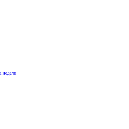
а недели