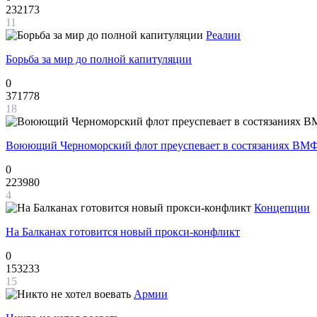
232173
11
Реалии
Борьба за мир до полной капитуляции
0
371778
18
Воюющий Черноморский флот преуспевает в состязаниях ВМФ
0
223980
4
Концепции
На Балканах готовится новый прокси-конфликт
0
153233
15
Армии