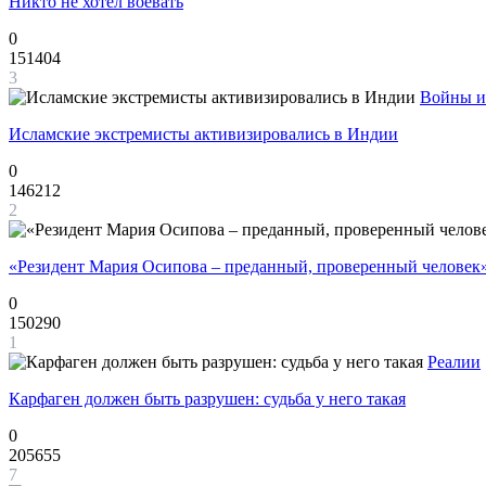
Никто не хотел воевать
0
151404
3
Войны и
Исламские экстремисты активизировались в Индии
0
146212
2
«Резидент Мария Осипова – преданный, проверенный человек
0
150290
1
Реалии
Карфаген должен быть разрушен: судьба у него такая
0
205655
7