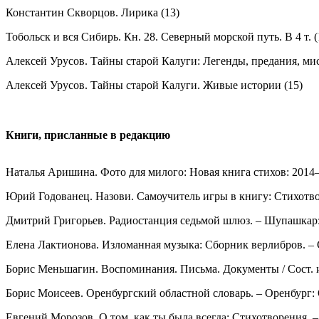
Константин Скворцов. Лирика (13)
Тобольск и вся Сибирь. Кн. 28. Северный морской путь. В 4 т. (
Алексей Урусов. Тайны старой Калуги: Легенды, предания, мис
Алексей Урусов. Тайны старой Калуги. Живые истории (15)
Книги, присланные в редакцию
Наталья Аришина. Фото для милого: Новая книга стихов: 2014–20
Юрий Годованец. Назови. Самоучитель игры в книгу: Стихотворе
Дмитрий Григорьев. Радиостанция седьмой шлюз. – Шупашкар: Fr
Елена Лактионова. Изломанная музыка: Сборник верлибров. – СП
Борис Меньшагин. Воспоминания. Письма. Документы / Сост. и п
Борис Моисеев. Оренбургский областной словарь. – Оренбург: 
Евгений Морозов. О том, как ты была всегда: Стихотворения. –