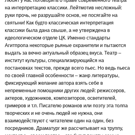
Любят у нас поговорить о праве современного театра
на интерпретацию классики. Лейтмотив несложный:
руки прочь, не разрушайте основ, не посягайте на
святыни! Как будто классическая интерпретация
классики была дана свыше, а не утверждена в
идеологическом отделе ЦК. Именно стандарты
Агитпропа некоторые рьяные охранители и пытаются
выдать за вечно актуальный образец вкуса. Театр –
институт культуры, специализирующийся на
постановках текстов, прежде всего пьес. Но ведь пьеса
по своей главной особенности – жанр литературы,
фиксирующий желание автора взять себе в
непременные помощники других людей: режиссеров,
актеров, художников, композиторов, осветителей,
гримеров и т.п. Писателю романов или поэту эта толпа
творческих и не очень людей не нужна, они
взаимодействуют с читателем один на один, без
посредников. Драматург же рассчитывает на труппу,