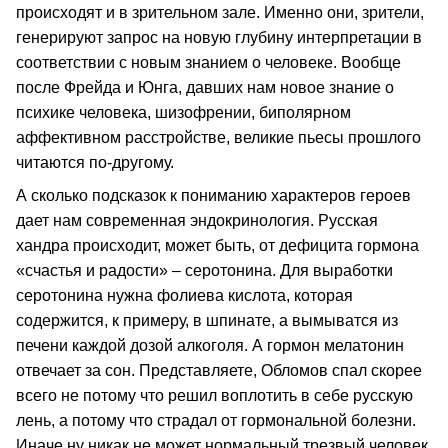
происходят и в зрительном зале. Именно они, зрители,
генерируют запрос на новую глубину интерпретации в
соответствии с новым знанием о человеке. Вообще
после Фрейда и Юнга, давших нам новое знание о
психике человека, шизофрении, биполярном
аффективном расстройстве, великие пьесы прошлого
читаются по-другому.
А сколько подсказок к пониманию характеров героев
дает нам современная эндокринология. Русская
хандра происходит, может быть, от дефицита гормона
«счастья и радости» – серотонина. Для выработки
серотонина нужна фолиева кислота, которая
содержится, к примеру, в шпинате, а вымыватся из
печени каждой дозой алкоголя. А гормон мелатонин
отвечает за сон. Представляете, Обломов спал скорее
всего не потому что решил воплотить в себе русскую
лень, а потому что страдал от гормональной болезни.
Иначе ну никак не может нормальный трезвый человек