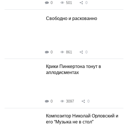
0
501
0
Свободно и раскованно
0
861
0
Крики Пинкертона тонут в
аплодисментах
0
3097
0
Композитор Николай Орловский и
его “Музыка не в стол”