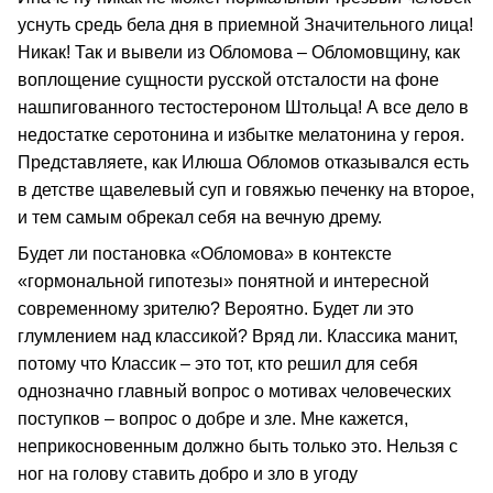
уснуть средь бела дня в приемной Значительного лица!
Никак! Так и вывели из Обломова – Обломовщину, как
воплощение сущности русской отсталости на фоне
нашпигованного тестостероном Штольца! А все дело в
недостатке серотонина и избытке мелатонина у героя.
Представляете, как Илюша Обломов отказывался есть
в детстве щавелевый суп и говяжью печенку на второе,
и тем самым обрекал себя на вечную дрему.
Будет ли постановка «Обломова» в контексте
«гормональной гипотезы» понятной и интересной
современному зрителю? Вероятно. Будет ли это
глумлением над классикой? Вряд ли. Классика манит,
потому что Классик – это тот, кто решил для себя
однозначно главный вопрос о мотивах человеческих
поступков – вопрос о добре и зле. Мне кажется,
неприкосновенным должно быть только это. Нельзя с
ног на голову ставить добро и зло в угоду