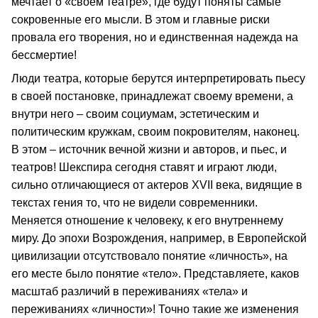
мечтает о «своем театре», где будут поняты самые
сокровенные его мысли. В этом и главные риски
провала его творения, но и единственная надежда на
бессмертие!
Люди театра, которые берутся интерпретировать пьесу
в своей постановке, принадлежат своему времени, а
внутри него – своим социумам, эстетическим и
политическим кружкам, своим покровителям, наконец.
В этом – источник вечной жизни и авторов, и пьес, и
театров! Шекспира сегодня ставят и играют люди,
сильно отличающиеся от актеров XVII века, видящие в
текстах гения то, что не видели современники.
Меняется отношение к человеку, к его внутреннему
миру. До эпохи Возрождения, например, в Европейской
цивилизации отсутствовало понятие «личность», на
его месте было понятие «тело». Представляете, каков
масштаб различий в переживаниях «тела» и
переживаниях «личности»! Точно такие же изменения