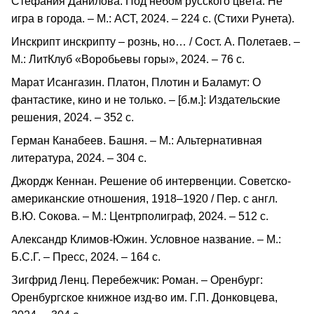
Стефания Данилова. Под небом русского цвета. Не
игра в города. – М.: АСТ, 2024. – 224 с. (Стихи Рунета).
Инскрипт инскрипту – рознь, но… / Сост. А. Полетаев. –
М.: ЛитКлуб «Воробьевы горы», 2024. – 76 с.
Марат Исангазин. Платон, Плотин и Баламут: О
фантастике, кино и не только. – [б.м.]: Издательские
решения, 2024. – 352 с.
Герман Канабеев. Башня. – М.: Альтернативная
литература, 2024. – 304 с.
Джордж Кеннан. Решение об интервенции. Советско-
американские отношения, 1918–1920 / Пер. с англ.
В.Ю. Сокова. – М.: Центрполиграф, 2024. – 512 с.
Александр Климов-Южин. Условное название. – М.:
Б.С.Г. – Пресс, 2024. – 164 с.
Зигфрид Ленц. Перебежчик: Роман. – Оренбург:
Оренбургское книжное изд-во им. Г.П. Донковцева,