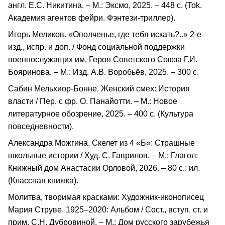
англ. Е.С. Никитина. – М.: Эксмо, 2025. – 448 с. (Tok.
Академия агентов фейри. Фэнтези-триллер).
Игорь Меликов. «Ополченье, где тебя искать?..» 2-е
изд., испр. и доп. / Фонд социальной поддержки
военнослужащих им. Героя Советского Союза Г.И.
Бояринова. – М.: Изд. А.В. Воробьёв, 2025. – 300 с.
Сабин Мельхиор-Бонне. Женский смех: История
власти / Пер. с фр. О. Панайотти. – М.: Новое
литературное обозрение, 2025. – 400 с. (Культура
повседневности).
Александра Можгина. Скелет из 4 «Б»: Страшные
школьные истории / Худ. С. Гаврилов. – М.: Глагол:
Книжный дом Анастасии Орловой, 2026. – 80 с.: ил.
(Классная книжка).
Молитва, творимая красками: Художник-иконописец
Мария Струве. 1925–2020: Альбом / Сост., вступ. ст. и
прим. С.Н. Дубровиной. – М.: Дом русского зарубежья