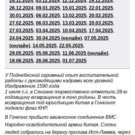
28
.11.2024
,
05
.12.2024
,
12.12.2024
,
19.12.2024
,
26
.12.2024
,
09
.01.2025
,
15.01.2025
,
22.01.2025
,
30
.01.2025
,
06
.02.2025
,
13
.02.2025
,
20
.02.2025
,
27
.02.2025
,
06
.03.2025
,
13
.03.2025
,
20
.03.2025
,
27.03.2025
,
03
.04.2025
,
10
.04.2025
,
17
.04.2025
,
24
.04.2025
,
30.04.2025 (онлайн)
,
07.05.2025
(онлайн)
,
14.05.2025
,
22
.05.2025
,
29
.05.2025
,
05
.06.2025
,
11.06.2025 (онлайн
)
,
18.06.2025
,
26
.06.2025
,
01
.07.2025
У Поднебесной огромный опыт воспитательной
работы
с руководящими кадрами всех уровней.
Изображение 1590 года
1 июля с.г. в Сянгане торжественно отметили 28-ю
годовщину возвращения в лоно родины. В честь
возвращения под юрисдикцию Китая в Гонконге
подняли флаг КНР.
В Гонконг прибыло авианосное соединение ВМС
Народно-освободительной армии Китая. Сотни
людей собрались на берегу пролива Ист-Ламма, через