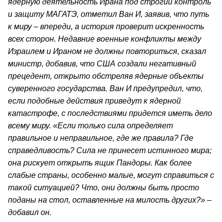
ядерную деятельность Ирана под строгий контроль
и защиту МАГАТЭ, отметил Ван И, заявив, что путь
к миру – впереди, а история проверит искренность
всех сторон. Недавние военные конфликты между
Израилем и Ираном не должны повториться, сказал
министр, добавив, что США создали негативный
прецедент, открыто обстреляв ядерные объекты
суверенного государства. Ван И предупредил, что,
если подобные действия приведут к ядерной
катастрофе, с последствиями придется иметь дело
всему миру. «Если только сила определяет
правильное и неправильное, где же правила? Где
справедливость? Сила не принесет истинного мира;
она рискует открыть ящик Пандоры. Как более
слабые страны, особенно малые, могут справиться с
такой ситуацией? Что, они должны быть просто
поданы на стол, оставленные на милость других?» –
добавил он.