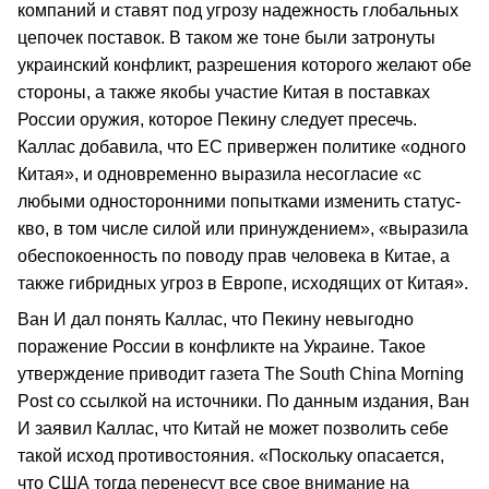
компаний и ставят под угрозу надежность глобальных
цепочек поставок. В таком же тоне были затронуты
украинский конфликт, разрешения которого желают обе
стороны, а также якобы участие Китая в поставках
России оружия, которое Пекину следует пресечь.
Каллас добавила, что ЕС привержен политике «одного
Китая», и одновременно выразила несогласие «с
любыми односторонними попытками изменить статус-
кво, в том числе силой или принуждением», «выразила
обеспокоенность по поводу прав человека в Китае, а
также гибридных угроз в Европе, исходящих от Китая».
Ван И дал понять Каллас, что Пекину невыгодно
поражение России в конфликте на Украине. Такое
утверждение приводит газета The South China Morning
Post со ссылкой на источники. По данным издания, Ван
И заявил Каллас, что Китай не может позволить себе
такой исход противостояния. «Поскольку опасается,
что США тогда перенесут все свое внимание на