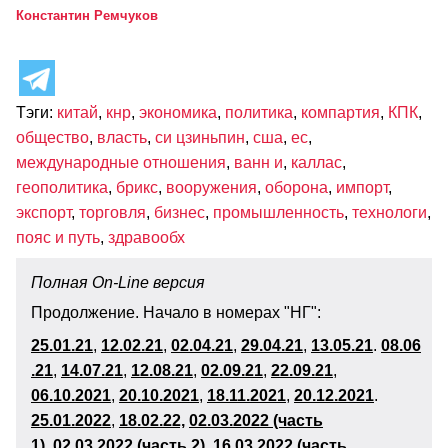
Константин Ремчуков
Тэги:
китай
,
кнр
,
экономика
,
политика
,
компартия
,
КПК
,
общество
,
власть
,
си цзиньпин
,
сша
,
ес
,
международные отношения
,
ванн и
,
каллас
,
геополитика
,
брикс
,
вооружения
,
оборона
,
импорт
,
экспорт
,
торговля
,
бизнес
,
промышленность
,
технологи
,
пояс и путь
,
здравообх
Полная On-Line версия
Продолжение. Начало в номерах "НГ":
25.01.21
,
12.02.21
,
02.04.21
,
29.04.21
,
13.05.21
.
08.06
.21
,
14.07.21
,
12.08.21
,
02.09.21
,
22.09.21
,
06.10.2021
,
20.10.2021
,
18.11.202
1
,
20.12.2021
.
25.01.2022
,
18.02.22,
02.03.2022 (часть
1)
,
02.03.2022 (часть 2)
,
16.03.2022 (часть