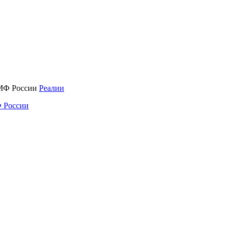
Реалии
 России