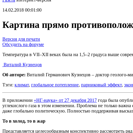
14.02.2018 00:01:00
Картина прямо противополож
Версия для печати
Обсудить на форуме
Температура в VII–XII веках была на 1,5–2 градуса выше совр
Виталий Кузнецов
Об авторе:
Виталий Германович Кузнецов – доктор геолого-ми
Тэги:
климат
,
глобальное потепление
,
парниковый эффект
,
эко
В приложении
«НГ-наука» от 27 декабря 2017
года была опубл
углекислого газа в этом изменении. Проблема не только важна
даже глобально политическую. Полностью поддерживая высказа
То в холод, то в жар
Представляется целесообразным конспективно рассмотреть ряд 