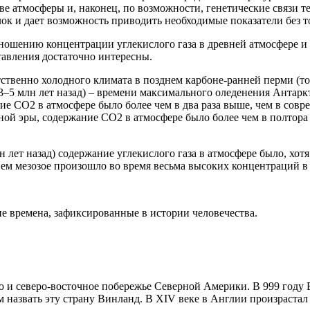
ве атмосферы и, наконец, по возможности, генетические связи т
к и дает возможность приводить необходимые показатели без т
ношению концентрации углекислого газа в древней атмосфере и 
авления достаточно интересны.
тственно холодного климата в позднем карбоне-ранней перми (то
23–5 млн лет назад) – времени максимального оледенения Антарк
е СО2 в атмосфере было более чем в два раза выше, чем в соврем
дной эры, содержание СО2 в атмосфере было более чем в полтора
 лет назад) содержание углекислого газа в атмосфере было, хотя
днем мезозое произошло во время весьма высоких концентраций в
е времена, зафиксированные в истории человечества.
ю и северо-восточное побережье Северной Америки. В 999 год
м назвать эту страну Винланд. В XIV веке в Англии произраста