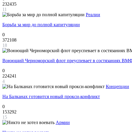
232435
11
Реалии
Борьба за мир до полной капитуляции
0
372108
18
Воюющий Черноморский флот преуспевает в состязаниях ВМФ
0
224241
4
Концепции
На Балканах готовится новый прокси-конфликт
0
153292
15
Армии