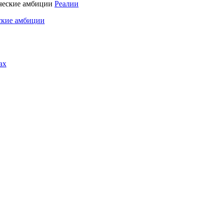
Реалии
ские амбиции
ах