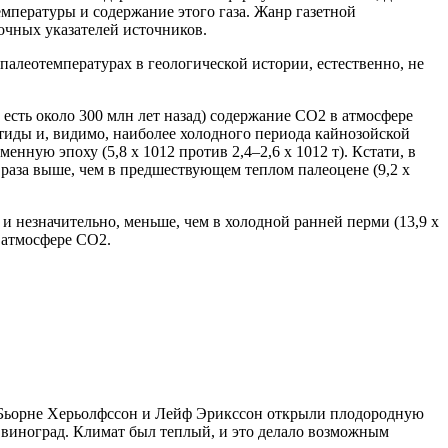
емпературы и содержание этого газа. Жанр газетной
очных указателей источников.
палеотемпературах в геологической истории, естественно, не
 есть около 300 млн лет назад) содержание СО2 в атмосфере
тиды и, видимо, наиболее холодного периода кайнозойской
енную эпоху (5,8 х 1012 против 2,4–2,6 х 1012 т). Кстати, в
 раза выше, чем в предшествующем теплом палеоцене (9,2 х
 и незначительно, меньше, чем в холодной ранней перми (13,9 х
 атмосфере СО2.
у Бьорне Херьолфссон и Лейф Эрикссон открыли плодородную
л виноград. Климат был теплый, и это делало возможным