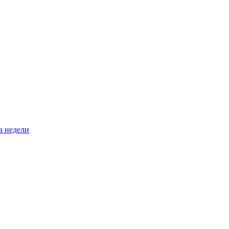
а недели