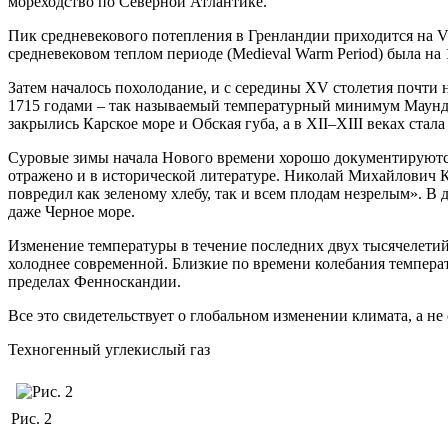
мореходство по Северной Атлантике.
Пик средневекового потепления в Гренландии приходится на VII
средневековом теплом периоде (Medieval Warm Period) была на
Затем началось похолодание, и с середины XV столетия почти 
1715 годами – так называемый температурный минимум Маундер
закрылись Карское море и Обская губа, а в XII–XIII веках ста
Суровые зимы начала Нового времени хорошо документируются
отражено и в исторической литературе. Николай Михайлович Ка
повредил как зеленому хлебу, так и всем плодам незрелым». В 
даже Черное море.
Изменение температуры в течение последних двух тысячелетий 
холоднее современной. Близкие по времени колебания темпер
пределах Фенноскандии.
Все это свидетельствует о глобальном изменении климата, а н
Техногенный углекислый газ
Рис. 2