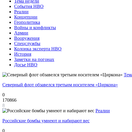
Тема недели
События НВО
Реалии
Концепции
Геополитика
Войны и конфликты
Армии
Вооружения
Спецслужбы
Колонка эксперта НВО
История
Заметки на погонах
Досье НВО
Тем
Северный флот обзавелся третьим носителем «Циркона»
0
170866
8
Реалии
Российские бомбы умнеют и набирают вес
0