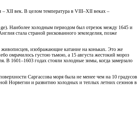
– XII век. В целом температура в VIII–XII веках –
 Age). Наиболее холодным периодом был отрезок между 1645 и
нглия стала страной рискованного земледелия, позже
 живописцев, изображающие катание на коньках. Это же
ебо омрачилось густою тьмою, а 15 августа жестокий мороз
я. В 1601–1603 годах стояли холодные зимы, когда замерзало
поверхности Саргассова моря была не менее чем на 10 градусов
ной Норвегии и развитию холодных и теплых летних сезонов в