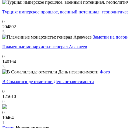
Турция: имперское прошлое, военный потенциал, геополитиче
0
204892
5
Заметки на погон
Пламенные монархисты: генерал Аракчеев
0
140164
3
Фото
В Сомалилэнде отметили День независимости
0
125610
0
0
10464
1
Газета
Интернет-версия