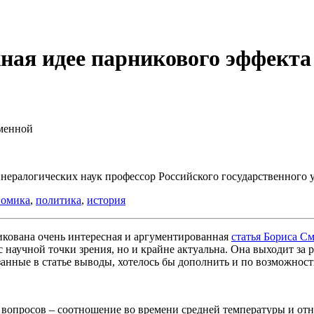
ная идее парникового эффекта
еменной
нералогических наук профессор Российского государственного у
номика
,
политика
,
история
икована очень интересная и аргументированная
статья Бориса С
 с научной точки зрения, но и крайне актуальна. Она выходит з
нные в статье выводы, хотелось бы дополнить и по возможност
вопросов – соотношение во времени средней температуры и отно