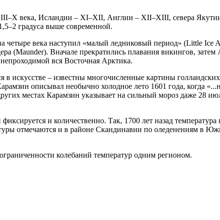
I–X века, Исландии – XI–XII, Англии – XII–XIII, севера Якутии 
 1,5–2 градуса выше современной.
на четыре века наступил «малый ледниковый период» (Little Ice
а (Maunder). Вначале прекратились плавания викингов, затем А
ла непроходимой вся Восточная Арктика.
 в искусстве – известны многочисленные картины голландских
рамзин описывал необычно холодное лето 1601 года, когда «...н
других местах Карамзин указывает на сильный мороз даже 28 июл
фиксируется и количественно. Так, 1700 лет назад температура 
атуры отмечаются и в районе Скандинавии по оледенениям в Юж
е ограниченности колебаний температур одним регионом.