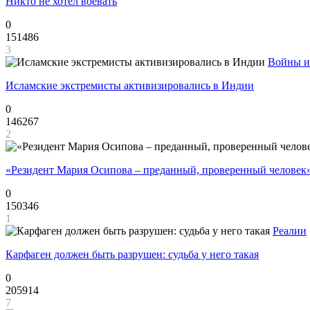
Никто не хотел воевать
0
151486
3
Войны и
Исламские экстремисты активизировались в Индии
0
146267
2
«Резидент Мария Осипова – преданный, проверенный человек
0
150346
1
Реалии
Карфаген должен быть разрушен: судьба у него такая
0
205914
7