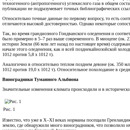
техногенного (антропогенного) углекислого газа в общем соста
публикации не подразумевает точных библиографических ссыло
Относительно точные данные по первому вопросу, то есть соот
отличаются высокой достоверностью. Однако некоторые сопост
Так, во время грандиозного Гондванского оледенения и соотве
было примерно в 5–7 раз выше современного. В миоцене (ок. 
истории Земли (66 млн лет назад по настоящее время) содержани
начале этого оледенения, как и всей позднекайнозойской холо
1012 против 5,8 х 1012 т).
Аналогично в относительно теплом позднем девоне (ок. 350 млн
1012 против 19,0 х 1012 т). Относительное похолодание в сре
Виноградники Туманного Альбиона
Значительные изменения климата происходили и в исторически
Рис. 1
Известно, что уже в X–XI веках норманы посещали Гренланди
землю, где обнаружили много виноградников, что позволило и