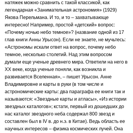
натяжек можно сравнить с такой классикой, как
легендарная «Занимательная астрономия» (1929)
Якова Перельмана. И то, и то – захватывающе
интересно! Например, простой «детский» вопрос:
«Почему ночью небо темное»? (название одной из 17
глав книги Анны Урысон). Если не знаете, не мучьтесь:
«Астрономы искали ответ на вопрос, почему небо
темное, несколько столетий. Над этим вопросом
думали еще ученые древнего мира. Ответили на него в
ХХ веке, когда ученые поняли, как возникла и
развивается Вселенная», – пишет Урысон. Анне
Владимировне и карты в руки (в том числе и
астрономические карты: два параграфа ее книги так и
называются: «Звездные карты и атласы», «Из истории
звездных каталогов»; кстати, первый из дошедших до
нас каталог звездного неба содержал 800 звезд и
составлен был в IV в. до н.э. в Китае). Ведь область ее
научных интересов – физика космических лучей. Она