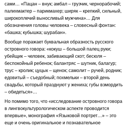
сами… «Пацан – внук; амбал – грузчик, чернорабочий;
палихмактер – парикмахер; ширяк – крепкий, сильный,
широкоплечий выносливый мужчина»… Для
обозначения головы человека – словесный фонтан:
«башка; кубышка; шурабан».
Вообще поражает буквальная образность русского
островного говора: «кокуш – большой палец руки;
убейщик – человек, забивающий скот; бесюля –
беспокойный ребенок; балантряс – шутник, балагур;
трус – кролик; цуцык – щенок; самолит – ручей, родник;
едовитый – съедобный; похмельки – второй день
свадьбы, который празднуют у жениха; губы взмордить
– обидеться»…
Но помимо того, что «исследование островного говора
в лингвокультурологическом аспекте проводится
впервые», монография «Языковой портрет…» – это
еще и очень оригинальное и познавательное