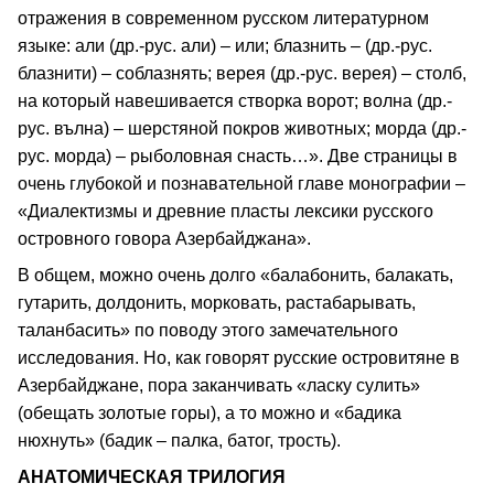
отражения в современном русском литературном
языке: али (др.-рус. али) – или; блазнить – (др.-рус.
блазнити) – соблазнять; верея (др.-рус. верея) – столб,
на который навешивается створка ворот; волна (др.-
рус. вълна) – шерстяной покров животных; морда (др.-
рус. морда) – рыболовная снасть…». Две страницы в
очень глубокой и познавательной главе монографии –
«Диалектизмы и древние пласты лексики русского
островного говора Азербайджана».
В общем, можно очень долго «балабонить, балакать,
гутарить, долдонить, морковать, растабарывать,
таланбасить» по поводу этого замечательного
исследования. Но, как говорят русские островитяне в
Азербайджане, пора заканчивать «ласку сулить»
(обещать золотые горы), а то можно и «бадика
нюхнуть» (бадик – палка, батог, трость).
АНАТОМИЧЕСКАЯ ТРИЛОГИЯ