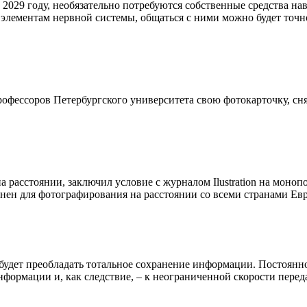
2029 году, необязательно потребуются собственные средства на
элементам нервной системы, общаться с ними можно будет точно
фессоров Петербургского университета свою фотокарточку, снят
расстоянии, заключил условие с журналом Ilustration на моноп
нен для фотографирования на расстоянии со всеми странами Ев
 будет преобладать тотальное сохранение информации. Постоянно
ормации и, как следствие, – к неограниченной скорости перед