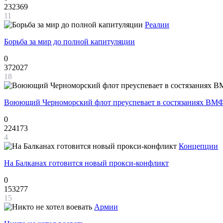
232369
11
Реалии
Борьба за мир до полной капитуляции
0
372027
18
Воюющий Черноморский флот преуспевает в состязаниях ВМФ
0
224173
4
Концепции
На Балканах готовится новый прокси-конфликт
0
153277
15
Армии