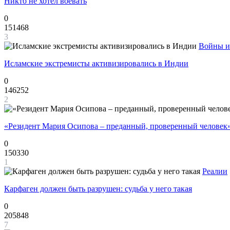
Никто не хотел воевать
0
151468
3
Войны и
Исламские экстремисты активизировались в Индии
0
146252
2
«Резидент Мария Осипова – преданный, проверенный человек
0
150330
1
Реалии
Карфаген должен быть разрушен: судьба у него такая
0
205848
7