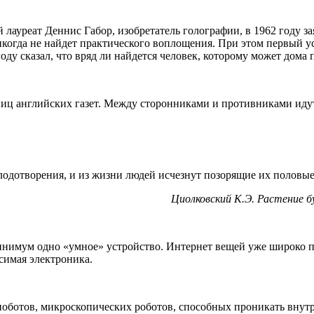
лауреат Деннис Габор, изобретатель голографии, в 1962 году за
никогда не найдет практического воплощения. При этом первый 
7 году сказал, что вряд ли найдется человек, которому может дом
ниц английских газет. Между сторонниками и противниками иду
лодотворения, и из жизни людей исчезнут позорящие их половые
Циолковский К.Э. Растение 
к минимум одно «умное» устройство. Интернет вещей уже широко
симая электроника.
ноботов, микроскопических роботов, способных проникать внутр