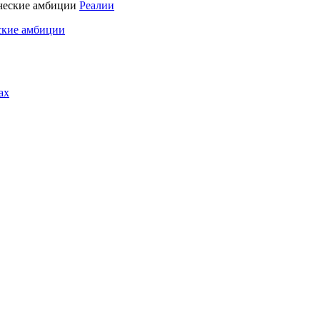
Реалии
ские амбиции
ах