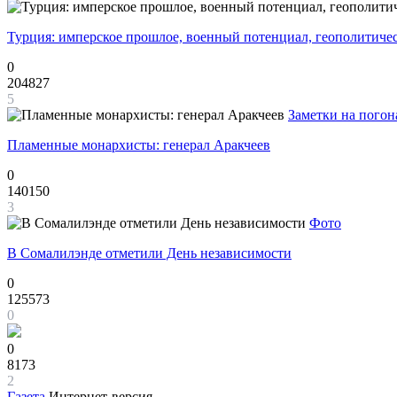
Турция: имперское прошлое, военный потенциал, геополитиче
0
204827
5
Заметки на погон
Пламенные монархисты: генерал Аракчеев
0
140150
3
Фото
В Сомалилэнде отметили День независимости
0
125573
0
0
8173
2
Газета
Интернет-версия