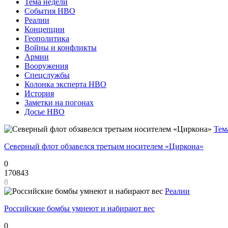
Тема недели
События НВО
Реалии
Концепции
Геополитика
Войны и конфликты
Армии
Вооружения
Спецслужбы
Колонка эксперта НВО
История
Заметки на погонах
Досье НВО
Тем
Северный флот обзавелся третьим носителем «Циркона»
0
170843
8
Реалии
Российские бомбы умнеют и набирают вес
0