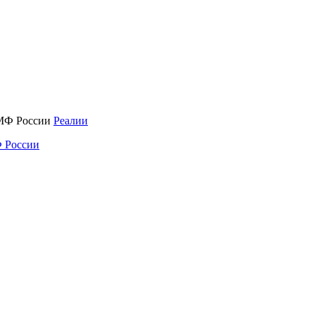
Реалии
 России