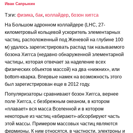
Иван Сапрыкин
Тэги:
физика
,
бак
,
коллайдер
,
бозон хиггса
На Большом адронном коллайдере (LHC, 27-
километровый кольцевой ускоритель элементарных
частиц, расположенный под Женевой на глубине 100
м) удалось зарегистрировать распад так называемого
бозона Хиггса (недавно обнаруженной элементарной
частицы, которая отвечает за наделение всех
физических объектов массой) на два «нижних», или
bottom-кварка. Впервые намек на возможность этого
был зарегистрирован еще в 2012 году.
Популяризаторы сравнивают бозон Хиггса, вернее
поле Хиггса, с безбрежным океаном, в котором
«плавает» вся масса Вселенной и в котором
некоторые из частиц «вбирают»-абсорбируют часть
этой массы. Примером массовых частиц являются
фермионы. К ним относятся, в частности, электроны и