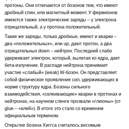
протоны. Они отличаются от бозонов тем, что имеют
дробный спин, или магнитный момент. У фермионов
имеются также электрические заряды – у электрона
отрицательный, а у протона положительный.
Такие же заряды, только дробные, имеют и кварки –
два «положительных», или up, дают протон, а два
отрицательных down – нейтрон. Последний слабо
удерживает электрон, который, вылетая из ядра, дает
бета-излучение. В распаде нейтрона принимает
участие «слабый» (weak) W-бозон. Он представляет
собой физическое проявление сил, удерживающих в
норме структуру ядра. Бозоны сильного
взаимодействия, «склеивающие» кварки в протонах и
нейтронах, на научном сленге прозвали «глюоны» (от
glue – «клей»). В итоге это стало со временем
официальным термином.
Открытие бозона Хиггса считалось весомым