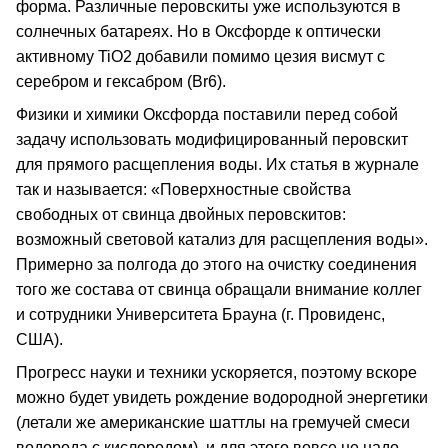
форма. Различные перовскиты уже используются в
солнечных батареях. Но в Оксфорде к оптически
активному TiO2 добавили помимо цезия висмут с
серебром и гексабром (Br6).
Физики и химики Оксфорда поставили перед собой
задачу использовать модифицированный перовскит
для прямого расщепления воды. Их статья в журнале
так и называется: «Поверхностные свойства
свободных от свинца двойных перовскитов:
возможный световой катализ для расщепления воды».
Примерно за полгода до этого на очистку соединения
того же состава от свинца обращали внимание коллег
и сотрудники Университета Брауна (г. Провиденс,
США).
Прогресс науки и техники ускоряется, поэтому вскоре
можно будет увидеть рождение водородной энергетики
(летали же американские шаттлы на гремучей смеси
водорода с кислородом), и для этого вовсе не надо