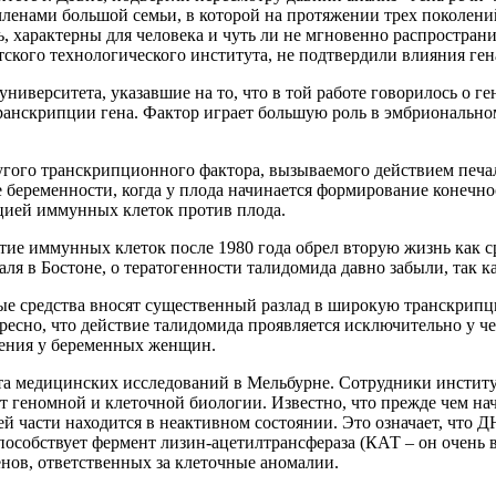
членами большой семьи, в которой на протяжении трех поколен
сь, характерны для человека и чуть ли не мгновенно распростр
кого технологического института, не подтвердили влияния гена
иверситета, указавшие на то, что в той работе говорилось о ге
нскрипции гена. Фактор играет большую роль в эмбриональном р
гого транскрипционного фактора, вызываемого действием печал
е беременности, когда у плода начинается формирование конечн
цией иммунных клеток против плода.
итие иммунных клеток после 1980 года обрел вторую жизнь как
я в Бостоне, о тератогенности талидомида давно забыли, так к
нные средства вносят существенный разлад в широкую транскри
тересно, что действие талидомида проявляется исключительно у ч
нения у беременных женщин.
ута медицинских исследований в Мельбурне. Сотрудники институ
т геномной и клеточной биологии. Известно, что прежде чем на
оей части находится в неактивном состоянии. Это означает, что 
особствует фермент лизин-ацетилтрансфераза (КАТ – он очень 
енов, ответственных за клеточные аномалии.