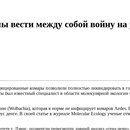
ы вести между собой войну на
ицированные комары позволили полностью ликвидировать в горо
оты был известный специалист в области молекулярной экологии 
ю (Wolbachia), которая в норме не инфицирует комаров Aedes. 
рус денге. В своей статье в журнале Molecular Ecology ученые
ете г. Дэвис, подвергли пересмотру давний анализ «гена речи».