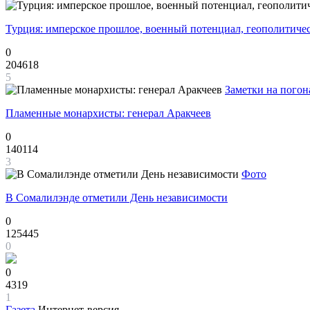
Турция: имперское прошлое, военный потенциал, геополитиче
0
204618
5
Заметки на погон
Пламенные монархисты: генерал Аракчеев
0
140114
3
Фото
В Сомалилэнде отметили День независимости
0
125445
0
0
4319
1
Газета
Интернет-версия