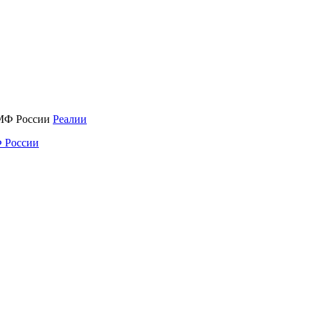
Реалии
 России