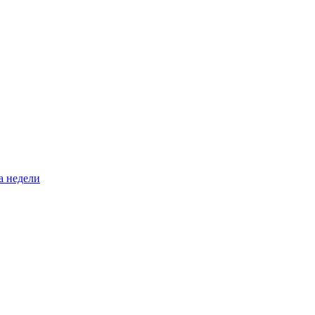
а недели