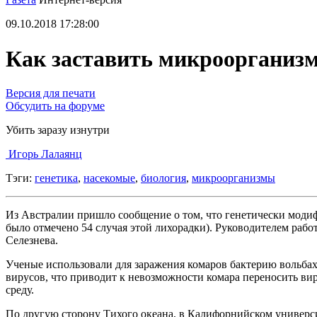
09.10.2018 17:28:00
Как заставить микроорганизм
Версия для печати
Обсудить на форуме
Убить заразу изнутри
Игорь Лалаянц
Тэги:
генетика
,
насекомые
,
биология
,
микроорганизмы
Из Австралии пришло сообщение о том, что генетически модиф
было отмечено 54 случая этой лихорадки). Руководителем раб
Селезнева.
Ученые использовали для заражения комаров бактерию вольбахи
вирусов, что приводит к невозможности комара переносить ви
среду.
По другую сторону Тихого океана, в Калифорнийском университ