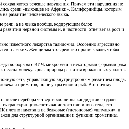
ий сохраняются речевые нарушения. Причем эти нарушения не
анились среди «выходцев из Африки». Калифорнийцы, которым
 на развитие человеческого языка.
не речи, а не языка вообще, кодирующем белок
азвитии нервной системы и, в частности, отвечает за рост и
ьно известного лекарства талидомид. Особенно агрессивно
остей и легких. Женщинам это средство прописывали, чтобы
 средство борьбы с ВИЧ, микробами и некоторыми формами рака
ак неясна молекулярная природа развития врожденных уродств.
пционную сеть, управляющую внутриутробным развитием плода,
еловека и приматов, но не у грызунов и рыб. Вот почему
та после перебора четверти миллиона кандидатов создали
чать транскрипцию-считывание того или иного гена, его
ДНК плотно намотана на белковые (гистоновые) «шпульки», и
важен для структурной организации и функции хроматина).