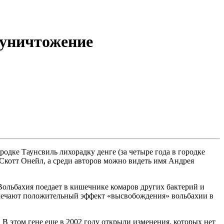
 уничтожение
дке Таунсвиль лихорадку денге (за четыре года в городке
Скотт Онейл, а среди авторов можно видеть имя Андрея
Вольбахия поедает в кишечнике комаров других бактерий и
 отмечают положительный эффект «высвобождения» вольбахии в
 В этом гене еще в 2002 году открыли изменения, которых нет