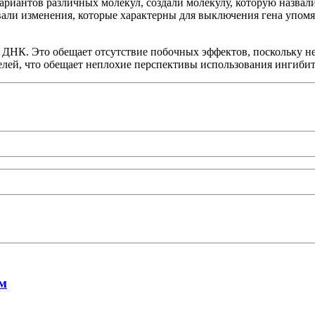
ариантов различных молекул, создали молекулу, которую назва
вали изменения, которые характерны для выключения гена упомян
ДНК. Это обещает отсутствие побочных эффектов, поскольку не з
ей, что обещает неплохие перспективы использования ингибито
ом