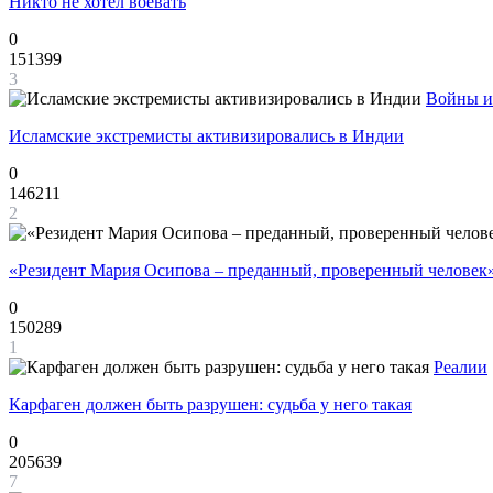
Никто не хотел воевать
0
151399
3
Войны и
Исламские экстремисты активизировались в Индии
0
146211
2
«Резидент Мария Осипова – преданный, проверенный человек
0
150289
1
Реалии
Карфаген должен быть разрушен: судьба у него такая
0
205639
7