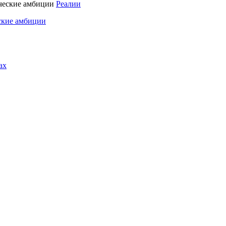
Реалии
ские амбиции
ах