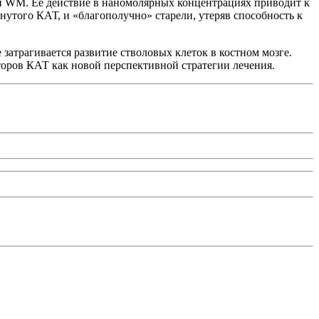
ли WM. Ее действие в наномолярных концентрациях приводит к
утого КАТ, и «благополучно» старели, утеряв способность к
атрагивается развитие стволовых клеток в костном мозге.
ров КАТ как новой перспективной стратегии лечения.