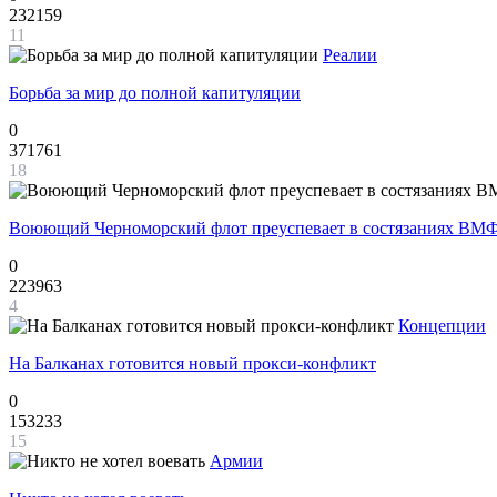
232159
11
Реалии
Борьба за мир до полной капитуляции
0
371761
18
Воюющий Черноморский флот преуспевает в состязаниях ВМФ
0
223963
4
Концепции
На Балканах готовится новый прокси-конфликт
0
153233
15
Армии