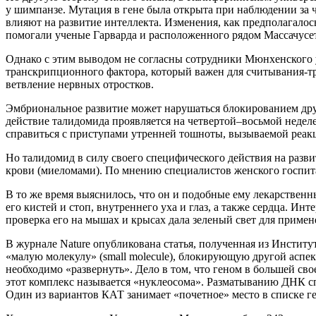
у шимпанзе. Мутация в гене была открыта при наблюдении за 
влияют на развитие интеллекта. Изменения, как предполагало
помогали ученые Гарварда и расположенного рядом Массачусетс
Однако с этим выводом не согласны сотрудники Мюнхенского ун
транскрипционного фактора, который важен для считывания-тра
ветвление нервных отростков.
Эмбриональное развитие может нарушаться блокированием дру
действие талидомида проявляется на четвертой–восьмой недел
справиться с приступами утренней тошноты, вызываемой реак
Но талидомид в силу своего специфического действия на разв
крови (миеломами). По мнению специалистов женского госпитал
В то же время выяснилось, что он и подобные ему лекарстве
его кистей и стоп, внутреннего уха и глаз, а также сердца. Ин
проверка его на мышах и крысах дала зеленый свет для приме
В журнале Nature опубликована статья, полученная из Инстит
«малую молекулу» (small molecule), блокирующую другой аспек
необходимо «развернуть». Дело в том, что геном в большей св
этот комплекс называется «нуклеосома». Разматыванию ДНК сп
Один из вариантов КАТ занимает «почетное» место в списке г