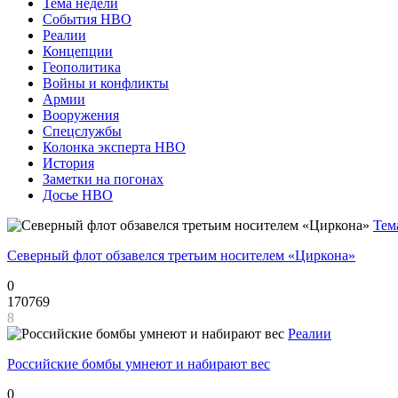
Тема недели
События НВО
Реалии
Концепции
Геополитика
Войны и конфликты
Армии
Вооружения
Спецслужбы
Колонка эксперта НВО
История
Заметки на погонах
Досье НВО
Тем
Северный флот обзавелся третьим носителем «Циркона»
0
170769
8
Реалии
Российские бомбы умнеют и набирают вес
0