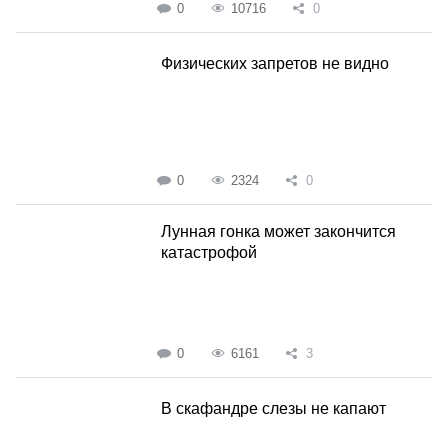
0
10716
0
Физических запретов не видно
0
2324
0
Лунная гонка может закончится
катастрофой
0
6161
3
В скафандре слезы не капают