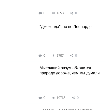
0
1653
0
"Джоконда", но не Леонардо
0
3707
0
Мыслящий разум обходится
природе дороже, чем мы думали
0
10766
0