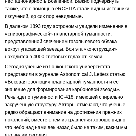
нестационарность Вселенной. Важно подчеркнуть
также, что с помощью eROSITA стали видны источники
излучений, до сих пор невидимые.
В далеком 1893 году астрономы увидели изменения в
«спирографической» планетарной туманности,
представленной свечением газопылевого облака
вокруг угасающей звезды. Вся эта «конструкция»
находится в 4000 световых годах от Земли.
Сегодня ученые из Гонконгского университета
представили в журнале Astronomical J. Letters статью
«Вековая эволюция планетарной туманности и ее
значение для формирования карбоновой звезды».
Речь идет о туманности IC-418, имеющей спирально
закрученную структуру. Авторы отмечают, что ученые
редко обращают внимание на достижения прежних
поколений, вместе с тем из сравнения хорошо видно,
что небо над нами век назад было не таким, каким мы
его видим сегодня.