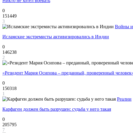
Никто не хотел воевать
0
151449
3
Войны и
Исламские экстремисты активизировались в Индии
0
146238
2
«Резидент Мария Осипова – преданный, проверенный человек
0
150318
1
Реалии
Карфаген должен быть разрушен: судьба у него такая
0
205795
7