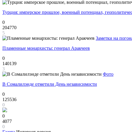
Турция: имперское прошлое, военный потенциал, геополитиче
0
204770
5
Заметки на погон
Пламенные монархисты: генерал Аракчеев
0
140139
3
Фото
В Сомалилэнде отметили День независимости
0
125536
0
0
4077
0
Газета
Интернет-версия