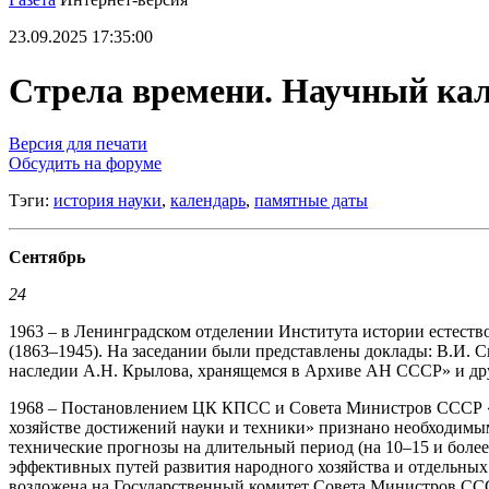
23.09.2025 17:35:00
Стрела времени. Научный кал
Версия для печати
Обсудить на форуме
Тэги:
история науки
,
календарь
,
памятные даты
Сентябрь
24
1963 – в Ленинградском отделении Института истории естеств
(1863–1945). На заседании были представлены доклады: В.И. 
наследии А.Н. Крылова, хранящемся в Архиве АН СССР» и др
1968 – Постановлением ЦК КПСС и Совета Министров СССР «
хозяйстве достижений науки и техники» признано необходимым
технические про­гнозы на длительный период (на 10–15 и боле
эффективных путей развития народного хозяйства и отдельных
возложена на Государственный комитет Совета Министров ССС