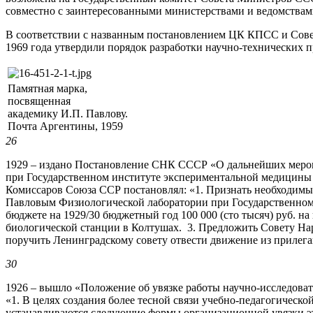
совместно с заинтересованными министерствами и ведомства
В соответствии с названным постановлением ЦК КПСС и Сове
1969 года утвердили порядок разработки научно-техниче­ских п
Памятная марка,
посвященная
академику И.П. Павлову.
Почта Аргентины, 1959
26
1929 – издано Постановление СНК СССР «О дальнейших мероп
при Государственном институте экспериментальной медицин
Комиссаров Союза ССР постановлял: «1. Признать необходимы
Павловым Физиологической лаборатории при Государственном
бюджете на 1929/30 бюджетный год 100 000 (сто тысяч) руб. н
биологической станции в Колтушах. 3. Предложить Совету На
поручить Ленинградскому совету отвести движение из прилег
30
1926 – вышло «Положение об увязке работы научно-исследовате
«1. В целях создания более тесной связи учебно-педагогическо
устанавливаются следующие формы организационной увязки э