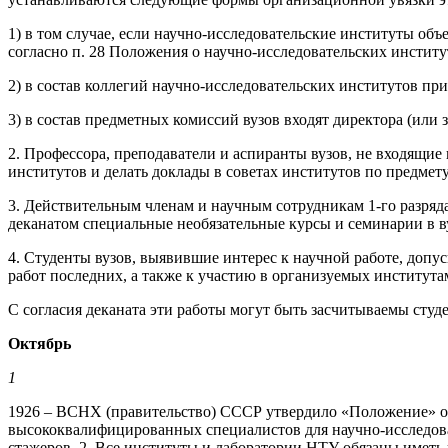
1) в том случае, если научно-исследовательские институты об
согласно п. 28 Положения о научно-исследовательских институт
2) в состав коллегий научно-исследовательских институтов пр
3) в состав предметных комиссий вузов входят директора (или 
2. Профессора, преподаватели и аспиранты вузов, не входящие 
институтов и делать доклады в советах институтов по предмет
3. Действительным членам и научным сотрудникам 1-го разряда
деканатом специальные необязательные курсы и семинарии в ву
4. Студенты вузов, выявившие интерес к научной работе, допус
работ последних, а также к участию в организуемых института
С согласия деканата эти работы могут быть засчитываемы студ
Октябрь
1
1926 – ВСНХ (правительство) СССР утвердило «Положение» о 
высококвалифицированных специалистов для научно-исследова
стажеров. 2. Все институты и лаборатории НТУ обязаны иметь