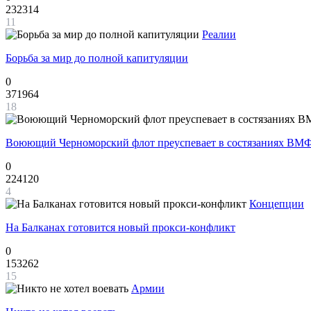
232314
11
Реалии
Борьба за мир до полной капитуляции
0
371964
18
Воюющий Черноморский флот преуспевает в состязаниях ВМФ
0
224120
4
Концепции
На Балканах готовится новый прокси-конфликт
0
153262
15
Армии