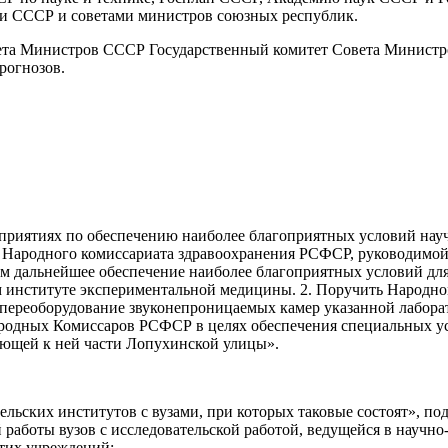
ми СССР и советами министров союзных республик.
та Министров СССР Государственный комитет Совета Министро
рогнозов.
риятиях по обеспечению наиболее благоприятных условий науч
ы Народного комиссариата здравоохранения РСФСР, руководимо
м дальнейшее обеспечение наиболее благоприятных условий для
 институте экспериментальной медицины. 2. Поручить Народно
а переоборудование звуконепроницаемых камер указанной лабора
родных Комиссаров РСФСР в целях обеспечения специальных ус
ающей к ней части Лопухинской улицы».
льских институтов с вузами, при которых таковые состоят», под
й работы вузов с исследовательской работой, ведущейся в научно
тих учреждений: