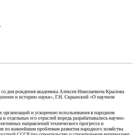
5
ю со дня рождения академика Алексея Николаевича Крылова
троение и историю науки», Г.Н. Скрынский «О научном
организаций и ускорению использования в народном
 и отдельных его отраслей впредь разрабатывались научно-
спективных направлений технического прогресса и
зов по важнейшим проблемам развития народного хозяйства
осстрой СССР (по строительству и строительным материалам)