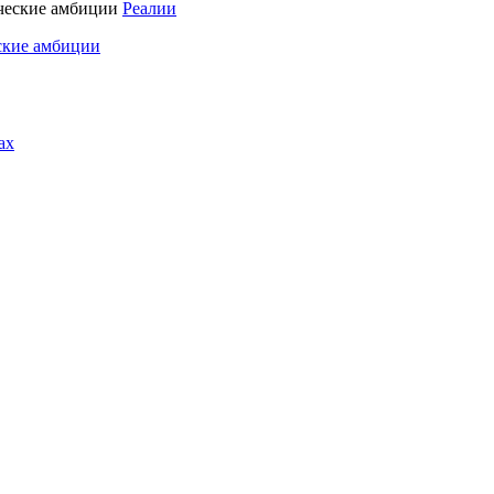
Реалии
ские амбиции
ах