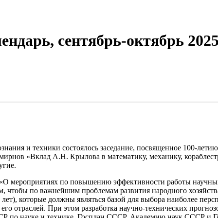
ендарь, сентябрь-октябрь 202
ознания и техники состоялось заседание, посвященное 100-лети
Смирнов «Вклад А.Н. Крылова в математику, механику, кораблес
угие.
О мероприятиях по повышению эффективности работы научных 
, чтобы по важнейшим проблемам развития народного хозяйства
е лет), которые должны являться базой для выбора наиболее пер
 его отраслей. При этом разработка научно-технических прогно
Р по науке и технике, Госплан СССР, Академию наук СССР и Г