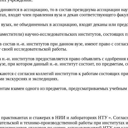
ъединяются в ассоциацию, то в состав президиума ассоциации на
ах, входят член правления вуза и декан соответствующего факул
и вузах, не объединенных в ассоциацию, входят деканы или пред
заместители) научно-исследовательских институтов, состоящих п
в состав н.-и. институтов при данном вузе, имеют право с согла
у своей исследовательской работы.
 н.-и. институтов предоставляется право объявлять с одобрения
зе, при котором данный н.-и. институт состоит, по предметам, 
каются с согласия коллегий институтов к работам состоящих при
ми экскурсиях и экспедициях.
ентам взамен одного из предметов, предусматриваемых учебным 
практикантах и стажерах в НИИ и лабораториях НТУ ». Согласн
тельской и технико-производственной работы при институтах и
 практикантов-стажеров по норме, устанавливаемой НТУ для каж