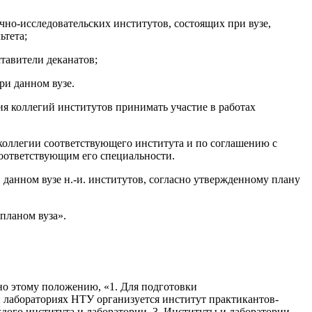
учно-исследовательских институтов, состоящих при вузе,
ьтета;
ставители деканатов;
ри данном вузе.
сия коллегий институтов принимать участие в работах
 коллегии соответствующего института и по соглашению с
соответствующим его специальности.
 данном вузе н.-и. институтов, согласно утвержденному плану
планом вуза».
о этому положению, «1. Для подготовки
 лабораториях НТУ организуется институт практикантов-
дого института и лаборатории. 3. Институты и лаборатории