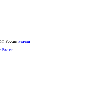
Реалии
 России