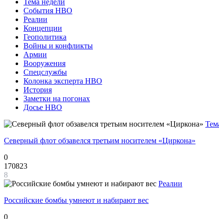
Тема недели
События НВО
Реалии
Концепции
Геополитика
Войны и конфликты
Армии
Вооружения
Спецслужбы
Колонка эксперта НВО
История
Заметки на погонах
Досье НВО
Тем
Северный флот обзавелся третьим носителем «Циркона»
0
170823
8
Реалии
Российские бомбы умнеют и набирают вес
0