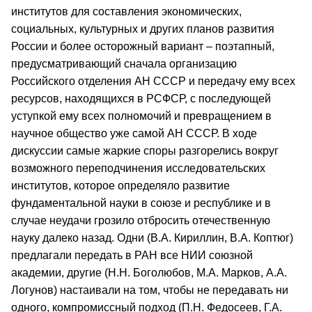
институтов для составления экономических,
социальных, культурных и других планов развития
России и более осто­рожный вариант – поэтапный,
предусматривающий сначала организацию
Российского отделения АН СССР и передачу ему всех
ресурсов, находящихся в РСФСР, с последую­щей
уступкой ему всех полномочий и превращением в
научное общество уже самой АН СССР. В ходе
дискуссии самые жаркие споры разгорелись вокруг
возможного переподчинения исследовательских
институтов, которое определяло развитие
фундаменталь­ной науки в союзе и республике и в
случае неудачи грозило отбросить отечественную
науку далеко назад. Одни (В.А. Кириллин, В.А. Коптюг)
предлагали передать в РАН все НИИ союзной
академии, другие (Н.Н. Боголюбов, М.А. Марков, А.А.
Логунов) настаивали на том, чтобы не передавать ни
одного, компромиссный подход (П.Н. Федосеев, Г.А.