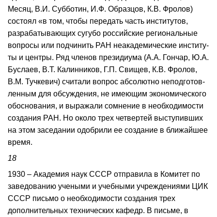
Месяц, В.И. Субботин, И.Ф. Образцов, К.В. Фролов)
состоял «в том, чтобы передать часть институтов,
разрабатывающих су­губо российские региональные
вопросы или подчинить РАН неакадемические институ­
ты и центры. Ряд членов президиума (А.А. Гончар, Ю.А.
Буслаев, В.Т. Калинников, Г.П. Свищев, К.В. Фролов,
В.М. Тучкевич) считали вопрос абсолютно неподготов­
ленным для обсуждения, не имеющим экономического
обоснования, и выражали со­мнение в необходимости
создания РАН. Но около трех четвертей выступивших
на этом заседании одобрили ее создание в ближайшее
время.
18
1930 – Академия наук СССР отправила в Комитет по
заведованию учеными и учебными учреждениями ЦИК
СССР письмо о необходимости создания трех
дополнительных технических кафедр. В письме, в