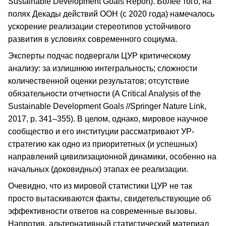
Sustainable Development Goals Report). Более того, на
полях Декады действий ООН (с 2020 года) намечалось
ускорение реализации стереотипов устойчивого
развития в условиях современного социума.
Эксперты подчас подвергали ЦУР критическому
анализу: за излишнюю интегральность; сложности
количественной оценки результатов; отсутствие
обязательности отчетности (A Critical Analysis of the
Sustainable Development Goals //Springer Nature Link,
2017, p. 341–355). В целом, однако, мировое научное
сообщество и его институции рассматривают УР-
стратегию как одно из приоритетных (и успешных)
направлений цивилизационной динамики, особенно на
начальных (доковидных) этапах ее реализации.
Очевидно, что из мировой статистики ЦУР не так
просто вытаскиваются факты, свидетельствующие об
эффективности ответов на современные вызовы.
Напротив, альтернативный статистический материал