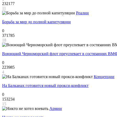
232177
11
Реалии
Борьба за мир до полной капитуляции
0
371785
18
Воюющий Черноморский флот преуспевает в состязаниях ВМФ
0
223985
4
Концепции
На Балканах готовится новый прокси-конфликт
0
153234
15
Армии