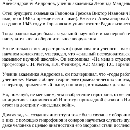
Александрович Андронов, ученик академика Леонида Мандельш
Отец будущего академика Гапонова-Грехова Виктор Иванович Г
ими, но в 1940-х прежде всего – ими). Вместе с Александро
создали в 1945 году в Горьковском университете Радиофизическ
Тогда радиолокация была актуальной научной и инженерной т
наступательное и оборонительное вооружения.
Но не только семья играет роль в формировании ученого – важ
научном коллективе, утверждал, что «сильный исследовательс
называют научной школой». Он вспоминал: «На меня в студенче
профессора С.Н. Рытов, Е.Л. Фейнберг, А.Г. Майер, Г.С. Горе
Ученик академика Андронова, он подчеркивал, что «годы рабо
учеников». Начав с общей теории электромеханических систем
генератор, применяемый ныне, например, в токамаках для нагр
Но, пожалуй, не меньшим, чем изобретение гиротрона, отмече
инициативе академический Институт прикладной физики в Нижн
ответ на доктрину «звездных войн».
Другая задача создания института тоже была связана с оборон
в них; с помощью гидрофонов и сонаров научиться слушать шу
даже человека с целью диагностики его здоровья стали исслед