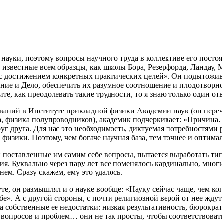
науки, поэтому вопросы научного труда в коллективе его посто
 известные всем образцы, как школы Бора, Резерфорда, Ландау,
я с достижением конкретных практических целей». Он подытожив
ние и Дело, обеспечить их разумное соотношение и плодотворн
те, как преодолевать такие трудности, то я знаю только один отв
ваний в Институте прикладной физики Академии наук (он переч
ка, физика полупроводников), академик подчеркивает: «Причина
уг друга. Для нас это необходимость, диктуемая потребностями 
физики. Поэтому, чем богаче научная база, тем точнее и оптима
ти поставленные им самим себе вопросы, пытается выработать т
я. Буквально через пару лет все поменялось кардинально, мног
нем. Сразу скажем, ему это удалось.
те, он размышлял и о науке вообще: «Науку сейчас чаще, чем ког
е». А с другой стороны, с почти религиозной верой от нее жду
 за собственные ее недостатки: низкая результативность, бюро
вопросов и проблем… они не так просты, чтобы соответствовать 