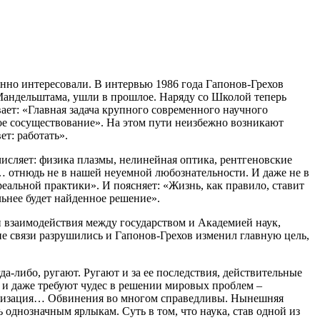
янно интересовали. В интервью 1986 года Гапонов-Грехов
 Мандельштама, ушли в прошлое. Наряду со Школой теперь
ает: «Главная задача крупного современного научного
ое сосуществование». На этом пути неизбежно возникают
ет: работать».
исляет: физика плазмы, нелинейная оптика, рентгеновские
… отнюдь не в нашей неуемной любознательности. И даже не в
реальной практики». И поясняет: «Жизнь, как правило, ставит
льнее будет найденное решение».
ип взаимодействия между государством и Академией наук,
ие связи разрушились и Гапонов-Грехов изменил главную цель,
да-либо, ругают. Ругают и за ее последствия, действительные
т и даже требуют чудес в решении мировых проблем –
кратизация… Обвинения во многом справедливы. Нынешняя
однозначным ярлыкам. Суть в том, что наука, став одной из