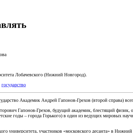
авлять
ова
ситета Лобачевского (Нижний Новгород).
,
государство
Академик Андрей Гапонов-Грехов (второй справа) всег
кторович Гапонов-Грехов, будущий академик, блестящий физик, 
тские годы – города Горького) в один из ведущих мировых нау
го университета, участников «московского десанта» в Нижний Н