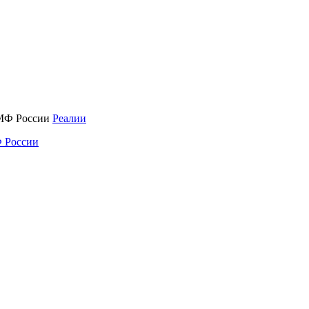
Реалии
 России