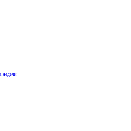
а недели