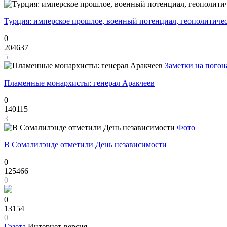
Турция: имперское прошлое, военный потенциал, геополитиче
0
204637
5
Заметки на погон
Пламенные монархисты: генерал Аракчеев
0
140115
3
Фото
В Сомалилэнде отметили День независимости
0
125466
0
0
13154
0
Газета
Интернет-версия