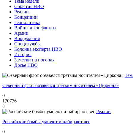
Тема недели
События НВО
Реалии
Концепции
Геополитика
Войны и конфликты
Армии
Вооружения
Спецслужбы
Колонка эксперта НВО
История
Заметки на погонах
Досье НВО
Тем
Северный флот обзавелся третьим носителем «Циркона»
0
170776
8
Реалии
Российские бомбы умнеют и набирают вес
0