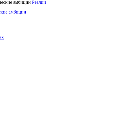
Реалии
ские амбиции
ах