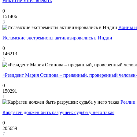
Никто не хотел воевать
0
151406
3
Войны и
Исламские экстремисты активизировались в Индии
0
146213
2
«Резидент Мария Осипова – преданный, проверенный человек
0
150291
1
Реалии
Карфаген должен быть разрушен: судьба у него такая
0
205659
7