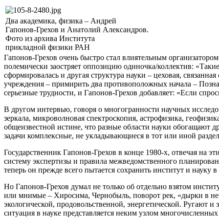
Два академика, физика – Андрей
Гапонов-Грехов и Анатолий Александров.
Фото из архива Института
прикладной физики РАН
Гапонов-Грехов очень быстро стал влиятельным организатором 
полемически заостряет оппозицию одиночка/коллектив: «Такие
сформировалась и другая структура науки – цеховая, связанна
учреждения – примирить два противоположных начала – Позна
серьезные трудности, и Гапонов-Грехов добавляет: «Если спроси
В другом интервью, говоря о многогранности научных исследо
зеркала, микроволновая спектроскопия, астрофизика, геофизи
общеизвестной истине, что разные области науки обогащают др
задачи комплексные, не укладывающиеся в тот или иной раздел 
Государственник Гапонов-Грехов в конце 1980-х, отвечая на э
систему экспертизы и правила межведомственного планировани
теперь он прежде всего пытается сохранить институт и науку в 
Но Гапонов-Грехов думал не только об отдельно взятом институ
или мнимые – Хиросима, Чернобыль, поворот рек, «дырки в неб
экологической, продовольственной, энергетической. Ругают и
ситуация в науке представляется неким узлом многочисленных 