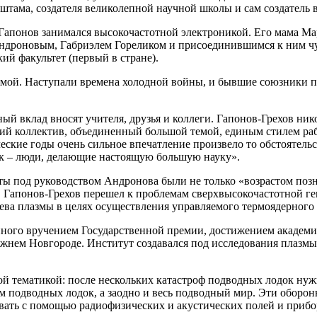
тама, создателя великолепной научной школы и сам создатель
апонов занимался высокочастотной электроникой. Его мама Мар
м Андроновым, Габриэлем Гореликом и присоединившимся к ним 
ий факультет (первый в стране).
емой. Наступали времена холодной войны, и бывшие союзники п
ный вклад вносят учителя, друзья и коллеги. Гапонов-Грехов н
кий коллектив, объединенный большой темой, единым стилем ра
ские годы очень сильное впечатление произвело то обстоятельст
лик – люди, делающие настоящую большую науку».
ты под руководством Андронова были не только «возрастом позн
, Гапонов-Грехов перешел к проблемам сверхвысокочастотной ге
ева плазмы в целях осуществления управляемого термоядерного 
нного вручением Государственной премии, достижением академик
ем Новгороде. Институт создавался под исследования плазмы, 
ной тематикой: после нескольких катастроф подводных лодок ну
м подводных лодок, а заодно и весь подводный мир. Эти оборо
овать с помощью радиофизических и акустических полей и прибо