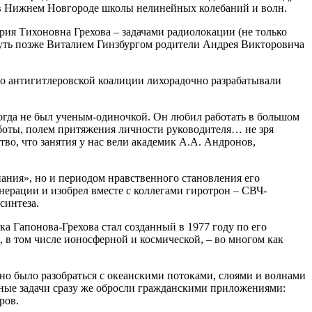
 в Нижнем Новгороде школы нелинейных колебаний и волн.
ия Тихоновна Грехова – задачами радиолокации (не только
чуть позже Виталием Гинзбургом родители Андрея Викторовича
о антигитлеровской коалиции лихорадочно разрабатывали
икогда не был ученым-одиночкой. Он любил работать в большом
боты, полем притяжения личности руководителя… не зря
во, что занятия у нас вели академик А.А. Андронов,
ания», но и периодом нравственного становления его
нерации и изобрел вместе с коллегами гиротрон – СВЧ-
синтеза.
а Гапонова-Грехова стал созданный в 1977 году по его
в том числе ионосферной и космической, – во многом как
жно было разобраться с океанскими потоками, слоями и волнами
нные задачи сразу же обросли гражданскими приложениями:
ров.