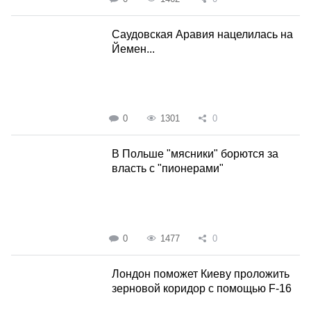
Саудовская Аравия нацелилась на
Йемен...
0
1301
0
В Польше "мясники" борются за
власть с "пионерами"
0
1477
0
Лондон поможет Киеву проложить
зерновой коридор с помощью F-16