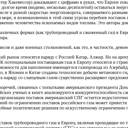
ер Хакемессер) доказывают с цифрами в руках, что Европе пока 
долгое время (видимо, несколько десятилетий) оставаться энерг
числе и разной скоростью энергоповорота, совершаемого разными
море, и возникновении в этой связи угрозы перебоев поставок г
ряжении человечества ископаемых видов топлива. Это авторы д
азличных формах (как трубопроводный и сжиженный газ) в Европу
мира.
зисов и даже военных столкновений, как это, в частности, демо
ий рынок относятся наряду с Россией Катар, Алжир. Но на арен
 К потенциальным поставщикам газа в Европу относятся и стран
можности для наполнения имеющегося газопровода из Азербайд
, в Японии и Китае созданы технологии добычи метанового гидра
та наряду со сланцевым газом существенно расширяют предложен
воречий, связанных с попытками американского президента Дон
йских ученых в книге анализируются конкурентоспособность сж
 организации поставок американский СПГ остается недостаточн
ний по ограничению поставок российского газа может привести
бные политические решения по искусственному ограничению пот
тавок трубопроводного газа в Европу, включая проходящие по 
аинской газопроводной системы (ГТС) и все связанные с ее исп