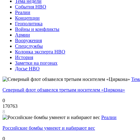
Тема недели
События НВО
Реалии
Концепции
Геополитика
Войны и конфликты
Армии
Вооружения
Спецслужбы
Колонка эксперта НВО
История
Заметки на погонах
Досье НВО
Тем
Северный флот обзавелся третьим носителем «Циркона»
0
170763
8
Реалии
Российские бомбы умнеют и набирают вес
0