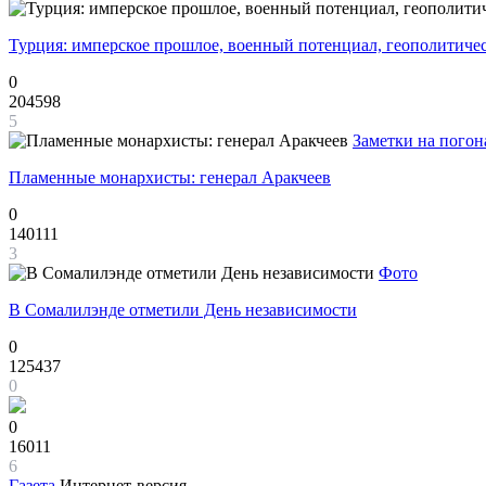
Турция: имперское прошлое, военный потенциал, геополитиче
0
204598
5
Заметки на погон
Пламенные монархисты: генерал Аракчеев
0
140111
3
Фото
В Сомалилэнде отметили День независимости
0
125437
0
0
16011
6
Газета
Интернет-версия