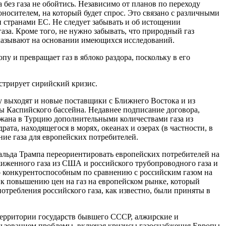
без газа не обойтись. Независимо от планов по переходу
оносителем, на который будет спрос. Это связано с различными
 странами ЕС. Не следует забывать и об истощении
аза. Кроме того, не нужно забывать, что природный газ
оказывают на основании имеющихся исследований.
 и превращает газ в яблоко раздора, поскольку в его
нстрирует сирийский кризис.
у выходят и новые поставщики с Ближнего Востока и из
ы Каспийского бассейна. Недавнее подписание договора,
жана в Турцию дополнительными количествами газа из
та, находящегося в морях, океанах и озерах (в частности, в
ие газа для европейских потребителей.
альда Трампа переориентировать европейских потребителей на
иженного газа из США и российского трубопроводного газа и
о конкурентоспособным по сравнению с российским газом на
 к повышению цен на газ на европейском рынке, который
ребления российского газа, как известно, были приняты в
территории государств бывшего СССР, алжирские и
ользованием проблемы, включая кризисы газоснабжения Европы