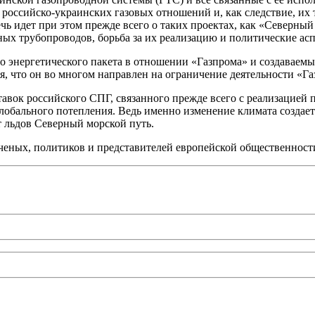
 российско-украинских газовых отношений и, как следствие, их
Речь идет при этом прежде всего о таких проектах, как «Север
ных трубопроводов, борьба за их реализацию и политические асп
 энергетического пакета в отношении «Газпрома» и создаваемы
, что он во многом направлен на ограничение деятельности «Га
тавок российского СПГ, связанного прежде всего с реализацией 
обального потепления. Ведь именно изменение климата создае
т льдов Северный морской путь.
 ученых, политиков и представителей европейской общественно