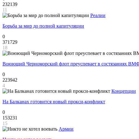
232139
11
Реалии
Борьба за мир до полной капитуляции
0
371729
18
Воюющий Черноморский флот преуспевает в состязаниях ВМФ
0
223942
4
Концепции
На Балканах готовится новый прокси-конфликт
0
153231
15
Армии