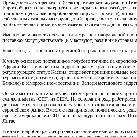
Прежде всего авторы книги (соавтор, немецкий журналист Гюнт
Евросообщества на альтернативные виды энергии газ будет еще 
причинами (которые подробно анализируются в книге), в том 
собственных газовых месторождений, прежде всего в Северном 
наиболее экологичный из всех имеющихся на сегодня в распо
Именно возможность поставок газа с разных направлений и в р
поставках могут участвовать (и участвуют) различные страны 
Более того, газ становится причиной острых политических кри
К числу основных поставщиков голубого топлива на европейск
Африки. Все эти варианты подробно рассматриваются в книге.
регулирующего статус Каспия, открывает принципиальные воз
туркменских и, возможно, иранских месторождений. Кроме того
Байкале) в замороженном состоянии. Запасы метанового гидра
Особое место в книге занимает рассмотрение нынешних проти
сжиженный газ (СПГ) из США. На основании ряда работ росси
доказывается, что при нынешнем уровне технологии добычи и
европейском рынке. Вместе с тем принятие политических реше
сделает американский СПГ вполне конкурентоспособным. Подо
Литве.
В книге подробно рассматриваются современные маршруты пос
трансафриканские газопроводы, и прежде всего состояние укр