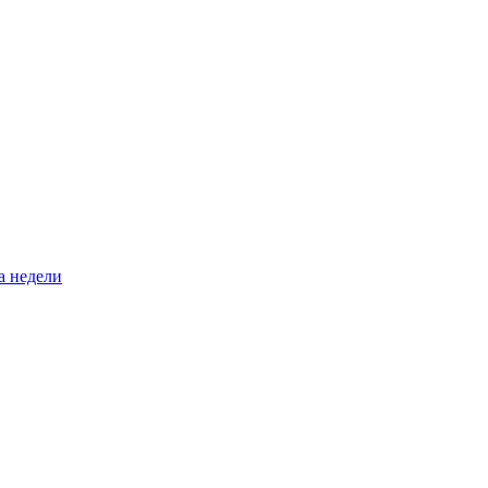
а недели