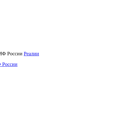
Реалии
 России