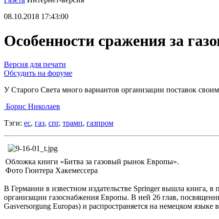
08.10.2018 17:43:00
Особенности сражения за га
Версия для печати
Обсудить на форуме
У Старого Света много вариантов организации поставок своим
Борис Николаев
Тэги:
ес
,
газ
,
спг
,
трамп
,
газпром
Обложка книги «Битва за газовый рынок Европы».
Фото Гюнтера Хакемессера
В Германии в известном издательстве Springer вышла книга, 
организации газоснабжения Европы. В ней 26 глав, посвященны
Gasversorgung Europas) и распространяется на немецком языке 