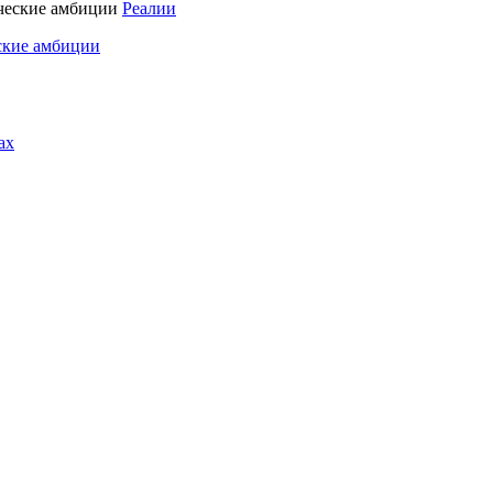
Реалии
ские амбиции
ах