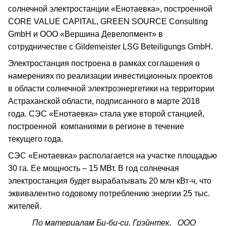
солнечной
электростанции
«
Енотаевка
»,
построенной
CORE VALUE CAPITAL, GREEN SOURCE Consulting
GmbH
и
ООО
«
Вершина
Девелопмент
»
в
сотрудничестве
с
Gildemeister LSG Beteiligungs GmbH.
Электростанция построена в рамках соглашения о
намерениях по реализации инвестиционных проектов
в области солнечной электроэнергетики на территории
Астраханской области, подписанного в марте 2018
года. СЭС «Енотаевка» стала уже второй станцией,
построенной
компаниями в регионе в течение
текущего года.
СЭС «Енотаевка» располагается на участке площадью
30 га
. Ее мощность – 15 МВт. В год солнечная
электростанция будет вырабатывать 20 млн кВт-ч, что
эквивалентно годовому потреблению энергии 25 тыс.
жителей.
По материалам Би-би-си, Грэйнтек, ООО