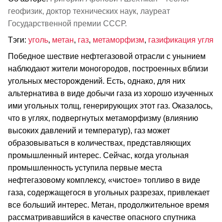
геофизик, доктор технических наук, лауреат
Государственной премии СССР.
Тэги:
уголь
,
метан
,
газ
,
метаморфизм
,
газификация угля
Победное шествие нефтегазовой отрасли с унынием
наблюдают жители моногородов, построенных вблизи
угольных месторождений. Есть, однако, для них
альтернатива в виде добычи газа из хорошо изученных
ими угольных толщ, генерирующих этот газ. Оказалось,
что в углях, подвергнутых метаморфизму (влиянию
высоких давлений и температур), газ может
образовываться в количествах, представляющих
промышленный интерес. Сейчас, когда угольная
промышленность уступила первые места
нефтегазовому комплексу, «чистое» топливо в виде
газа, содержащегося в угольных разрезах, привлекает
все больший интерес. Метан, продолжительное время
рассматривавшийся в качестве опасного спутника