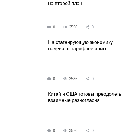
на второй план
0
2556
0
На стагнирующую экономику
надевают тарифное ярмо...
0
3585
0
Китай и США готовы преодолеть
взаимные разногласия
0
3570
0