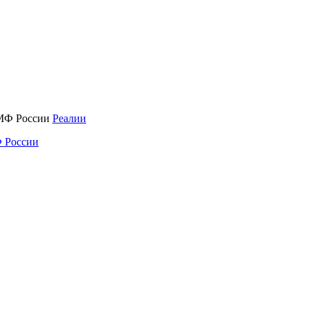
Реалии
 России