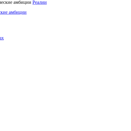
Реалии
ские амбиции
ах