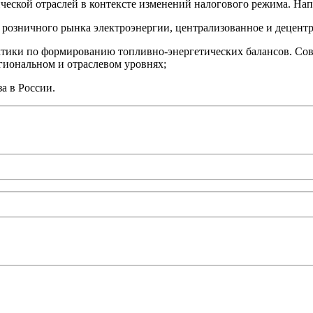
еской отраслей в контексте изменений налогового режима. Нап
е розничного рынка электроэнергии, централизованное и децент
ктики по формированию топливно-энергетических балансов. Сов
гиональном и отраслевом уровнях;
а в России.