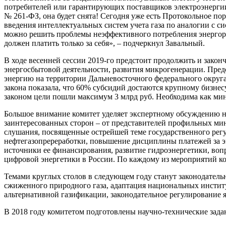
потребителей или гарантирующих поставщиков электроэнергии –
№ 261-ФЗ, она будет снята! Сегодня уже есть Протокольное 
введения интеллектуальных систем учета газа по аналогии с с
можно решить проблемы неэффективного потребления энергоре
должен платить только за себя», – подчеркнул Завальный.
В ходе весенней сессии 2019-го предстоит продолжить и зако
энергосбытовой деятельности, развития микрогенерации. Пред
энергию на территории Дальневосточного федерального округа
закона показала, что 60% субсидий достаются крупному бизнес
законом цели пошли максимум 3 млрд руб. Необходима как ми
Большое внимание комитет уделяет экспертному обсуждению н
заинтересованных сторон – от представителей профильных мин
слушания, посвященные острейшей теме государственного регу
нефтегазопререработки, повышение дисциплины платежей за э
источники ее финансирования, развитие гидроэнергетики, воп
цифровой энергетики в России. По каждому из мероприятий к
Темами круглых столов в следующем году станут законодательн
сжиженного природного газа, адаптация национальных инсти
альтернативной газификации, законодательное регулирование 
В 2018 году комитетом подготовлены научно-технические зада