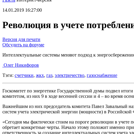
14.01.2019 16:27:00
Революция в учете потреблени
Версия для печати
Обсудить на форуме
Интеллектуальные системы меняют подход к энергосбережени
Олег Никифоров
Тэги:
счетчики
,
жкх
,
газ
,
электричество
,
газоснабжение
Госкомитет по энергетике Государственной думы подвел итоги
комитетом, из них 9 в ходе весенней сессии и 4 – во время осен
Важнейшим из них председатель комитета Павел Завальный на
систем учета электрической энергии (мощности) в Российской
«Сегодня мы фактически стоим на пороге революции в учете пот
обретает конкретные черты. Начало этому положит именно прин
ответственность за создание интеллектуальных систем учета 