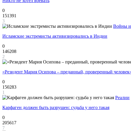
Никто не хотел воевать
0
151391
3
Войны и
Исламские экстремисты активизировались в Индии
0
146208
2
«Резидент Мария Осипова – преданный, проверенный человек
0
150283
1
Реалии
Карфаген должен быть разрушен: судьба у него такая
0
205617
7