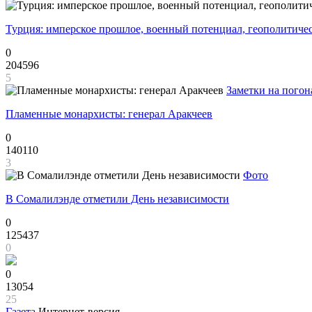
Турция: имперское прошлое, военный потенциал, геополитиче
0
204596
5
Заметки на погон
Пламенные монархисты: генерал Аракчеев
0
140110
3
Фото
В Сомалилэнде отметили День независимости
0
125437
0
0
13054
25
Газета
Интернет-версия