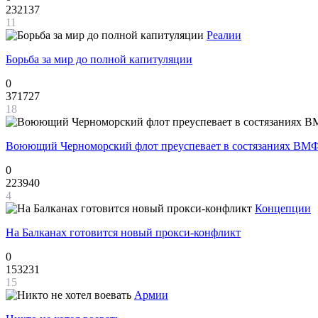
232137
11
Реалии
Борьба за мир до полной капитуляции
0
371727
18
Воюющий Черноморский флот преуспевает в состязаниях ВМФ
0
223940
4
Концепции
На Балканах готовится новый прокси-конфликт
0
153231
15
Армии