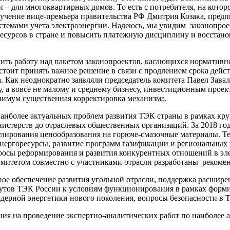
 для многоквартирных домов. То есть с потребителя, на которо
поручение вице-премьера правительства РФ Дмитрия Козака, пр
истемами учета электроэнергии. Надеюсь, мы увидим законопроек
сурсов в стране и повысить платежную дисциплину и восстанов
нчить работу над пакетом законопроектов, касающихся норматив
стоит принять важное решение в связи с продлением срока дей
. Как неоднократно заявляли председатель комитета Павел Зава
у, а вовсе не малому и среднему бизнесу, инвестиционным проек
нимум существенная корректировка механизма.
аиболее актуальных проблем развития ТЭК страны в рамках кру
истерств до отраслевых общественных организаций. За 2018 год
лирования ценообразования на горюче-смазочные материалы. Те
нергоресурсы, развитие программ газификации и региональных 
росы реформирования и развития конкурентных отношений в эле
омитетом совместно с участниками отрасли разработаны рекоме
ое обеспечение развития угольной отрасли, поддержка расширен
тутов ТЭК России к условиям функционирования в рамках фор
ядерной энергетики нового поколения, вопросы безопасности в
ния на проведение экспертно-аналитических работ по наиболее 