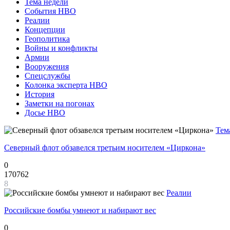
Тема недели
События НВО
Реалии
Концепции
Геополитика
Войны и конфликты
Армии
Вооружения
Спецслужбы
Колонка эксперта НВО
История
Заметки на погонах
Досье НВО
Тем
Северный флот обзавелся третьим носителем «Циркона»
0
170762
8
Реалии
Российские бомбы умнеют и набирают вес
0