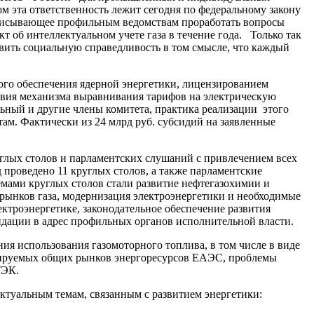
м эта ответственность лежит сегодня по федеральному закону
едписывающее профильным ведомствам проработать вопросы
т об интеллектуальном учете газа в течение года. Только так
ить социальную справедливость в том смысле, что каждый
ного обеспечения ядерной энергетики, лицензированием
ствия механизма выравнивания тарифов на электрическую
льный и другие члены комитета, практика реализации этого
там. Фактически из 24 млрд руб. субсидий на заявленные
глых столов и парламентских слушаний с привлечением всех
 проведено 11 круглых столов, а также парламентские
мами круглых столов стали развитие нефтегазохимии и
рынков газа, модернизация электроэнергетики и необходимые
ктроэнергетике, законодательное обеспечение развития
ндации в адрес профильных органов исполнительной власти.
ия использования газомоторного топлива, в том числе в виде
мируемых общих рынков энергоресурсов ЕАЭС, проблемы
 ТЭК.
актуальным темам, связанным с развитием энергетики: